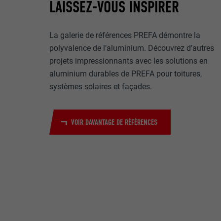
Internet est uti
LAISSEZ-VOUS INSPIRER
EXPIRATION
Internet.
NOM
La galerie de références PREFA démontre la
UTILITÉ
polyvalence de l’aluminium. Découvrez d’autres
MARKETING ET 
FOURNISSE
projets impressionnants avec les solutions en
Les cookies « M
aluminium durables de PREFA pour toitures,
annonceurs (pres
EXPIRATION
systèmes solaires et façades.
visiteurs à tra
NOM
plateformes vid
UTILITÉ
FOURNISSE
NOM
VOIR DAVANTAGE DE RÉFÉRENCES
EXPIRATION
FOURNISSE
NOM
EXPIRATION
FOURNISSE
UTILITÉ
EXPIRATION
UTILITÉ
UTILITÉ