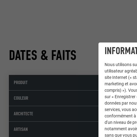
INFORMAT
DATES & FAITS
Nous utilisons su
utilisateur agréab
site Internet (« 
PRODUIT
Profils
marketing et avo
compris) »). Vous
sur « Enregistrer
12 arge
COULEUR
données par nous 
services, vous a
Gottfri
ARCHITECTE
conformément à l'
d'un niveau de p
Kögl 
notamment avoir 
ARTISAN
sans que vous pu