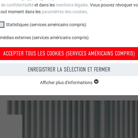
 de confidentialité
et dans les
mentions légales
. Vous pouvez révoquer vo
e
tout moment dans les
paramètres des cookies
.
ten
Statistiques (services américains compris)
 médias externes (services américains compris)
ces & immeubles collectifs
ACCEPTER TOUS LES COOKIES (SERVICES AMÉRICAINS COMPRIS)
 | Croce & Wir
ENREGISTRER LA SÉLECTION ET FERMER
Afficher plus d'informations
groupe « Essentiels » sont nécessaires aux fonctions de base du site Intern
e le site Internet fonctionne correctement.
Afficher les informations relatives aux cookies
PHPSESSID
(SERVICES AMÉRICAINS COMPRIS)
UR
PHP
tatistiques (services américains compris) » nous aident à comprendre co