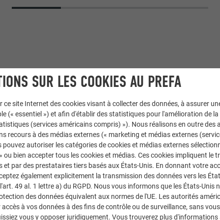
IONS SUR LES COOKIES AU PREFA
r ce site Internet des cookies visant à collecter des données, à assurer u
le (« essentiel ») et afin d'établir des statistiques pour l'amélioration de la
statistiques (services américains compris) »). Nous réalisons en outre des a
 extrudés
ns recours à des médias externes (« marketing et médias externes (servi
 pouvez autoriser les catégories de cookies et médias externes sélection
 » ou bien accepter tous les cookies et médias. Ces cookies impliquent le 
nt métallisé
et par des prestataires tiers basés aux États-Unis. En donnant votre acc
cceptez également explicitement la transmission des données vers les Éta
ed Haselmeyer
art. 49 al. 1 lettre a) du RGPD. Nous vous informons que les États-Unis 
rotection des données équivalent aux normes de l'UE. Les autorités améri
GmbH
accès à vos données à des fins de contrôle ou de surveillance, sans vous
issiez vous y opposer juridiquement. Vous trouverez plus d'informations 