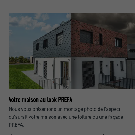
NOM
NOM
FOURNISSE
FOURNISSE
EXPIRATION
EXPIRATION
UTILITÉ
UTILITÉ
NOM
NOM
FOURNISSE
Votre maison au look PREFA
FOURNISSE
Nous vous présentons un montage photo de l’aspect
EXPIRATION
EXPIRATION
qu’aurait votre maison avec une toiture ou une façade
PREFA.
UTILITÉ
UTILITÉ