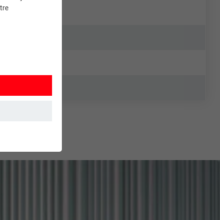
tre
et. Ils
mment le site