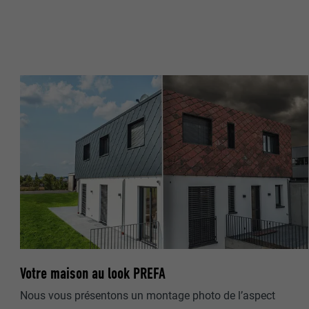
NOM
NOM
FOURNISSE
FOURNISSE
EXPIRATION
EXPIRATION
UTILITÉ
UTILITÉ
NOM
NOM
FOURNISSE
FOURNISSE
EXPIRATION
EXPIRATION
Votre maison au look PREFA
UTILITÉ
Nous vous présentons un montage photo de l’aspect
UTILITÉ