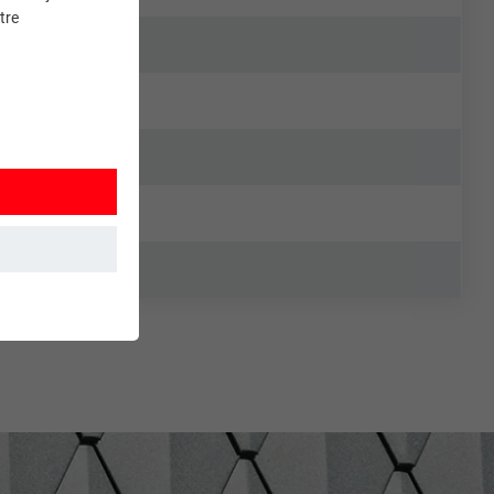
tre
et. Ils
mment le site