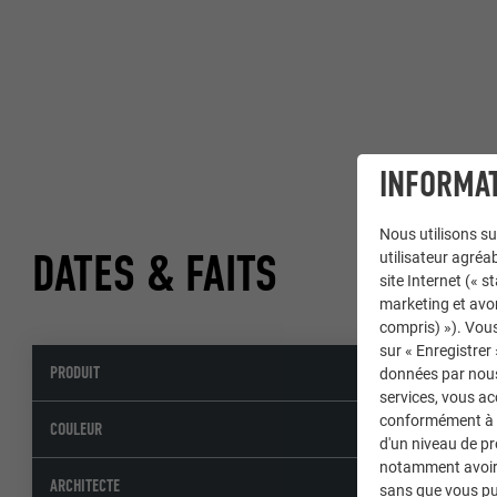
INFORMAT
Nous utilisons su
DATES & FAITS
utilisateur agréab
site Internet (« 
marketing et avo
compris) »). Vous
sur « Enregistrer
PRODUIT
Petit losange
données par nous 
services, vous a
conformément à l'
07 P.10 gris s
COULEUR
d'un niveau de p
notamment avoir 
ARCHITECTE
sans que vous pu