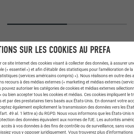
IONS SUR LES COOKIES AU PREFA
r ce site Internet des cookies visant à collecter des données, à assurer u
le (« essentiel ») et afin d'établir des statistiques pour l'amélioration de la
statistiques (services américains compris) »). Nous réalisons en outre des a
ns recours à des médias externes (« marketing et médias externes (servi
 pouvez autoriser les catégories de cookies et médias externes sélection
 » ou bien accepter tous les cookies et médias. Ces cookies impliquent le 
,
Losange de façade 20 × 20
et par des prestataires tiers basés aux États-Unis. En donnant votre acc
cceptez également explicitement la transmission des données vers les Éta
art. 49 al. 1 lettre a) du RGPD. Nous vous informons que les États-Unis 
ouris
rotection des données équivalent aux normes de l'UE. Les autorités améri
accès à vos données à des fins de contrôle ou de surveillance, sans vous
issiez vous y opposer juridiquement. Vous trouverez plus d'informations 