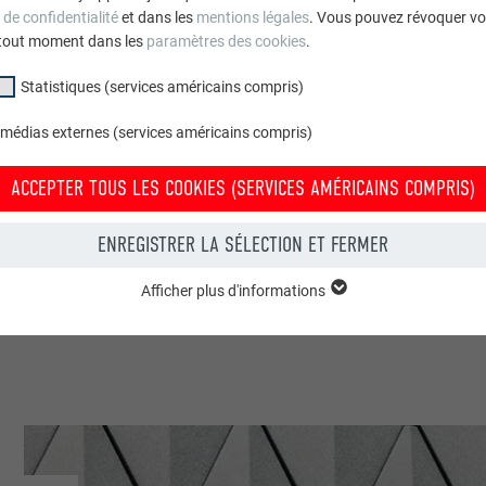
 de confidentialité
et dans les
mentions légales
. Vous pouvez révoquer vo
tout moment dans les
paramètres des cookies
.
Statistiques (services américains compris)
 médias externes (services américains compris)
ka Pec
ACCEPTER TOUS LES COOKIES (SERVICES AMÉRICAINS COMPRIS)
iduelles
ENREGISTRER LA SÉLECTION ET FERMER
oce & Wir
Afficher plus d'informations
groupe « Essentiels » sont nécessaires aux fonctions de base du site Intern
e le site Internet fonctionne correctement.
Afficher les informations relatives aux cookies
PHPSESSID
(SERVICES AMÉRICAINS COMPRIS)
UR
PHP
tatistiques (services américains compris) » nous aident à comprendre co