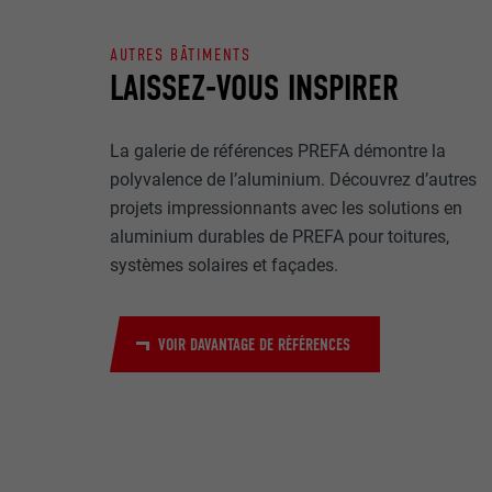
Internet est uti
EXPIRATION
Internet.
AUTRES BÂTIMENTS
NOM
LAISSEZ-VOUS INSPIRER
UTILITÉ
MARKETING ET 
FOURNISSE
Les cookies « M
La galerie de références PREFA démontre la
annonceurs (pres
EXPIRATION
polyvalence de l’aluminium. Découvrez d’autres
visiteurs à tra
NOM
projets impressionnants avec les solutions en
plateformes vid
UTILITÉ
aluminium durables de PREFA pour toitures,
FOURNISSE
systèmes solaires et façades.
NOM
EXPIRATION
FOURNISSE
NOM
VOIR DAVANTAGE DE RÉFÉRENCES
EXPIRATION
FOURNISSE
UTILITÉ
EXPIRATION
UTILITÉ
UTILITÉ