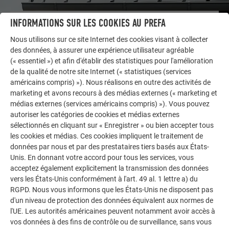
INFORMATIONS SUR LES COOKIES AU PREFA
AUTRES BÂTIMENTS
LAISSEZ-VOUS INSPIRER
Nous utilisons sur ce site Internet des cookies visant à collecter
des données, à assurer une expérience utilisateur agréable
La galerie de références PREFA démontre la
(« essentiel ») et afin d'établir des statistiques pour l'amélioration
de la qualité de notre site Internet (« statistiques (services
polyvalence de l’aluminium. Découvrez d’autres projets
américains compris) »). Nous réalisons en outre des activités de
impressionnants avec les solutions en aluminium
marketing et avons recours à des médias externes (« marketing et
durables de PREFA pour toitures, systèmes solaires et
médias externes (services américains compris) »). Vous pouvez
façades.
autoriser les catégories de cookies et médias externes
sélectionnés en cliquant sur « Enregistrer » ou bien accepter tous
les cookies et médias. Ces cookies impliquent le traitement de
VOIR DAVANTAGE DE RÉFÉRENCES
données par nous et par des prestataires tiers basés aux États-
Unis. En donnant votre accord pour tous les services, vous
acceptez également explicitement la transmission des données
vers les États-Unis conformément à l'art. 49 al. 1 lettre a) du
RGPD. Nous vous informons que les États-Unis ne disposent pas
d'un niveau de protection des données équivalent aux normes de
l'UE. Les autorités américaines peuvent notamment avoir accès à
vos données à des fins de contrôle ou de surveillance, sans vous