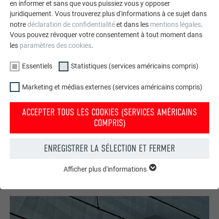
en informer et sans que vous puissiez vous y opposer
juridiquement. Vous trouverez plus d'informations à ce sujet dans
notre
déclaration de confidentialité
et dans les
mentions légales
.
Vous pouvez révoquer votre consentement à tout moment dans
les
paramètres des cookies
.
Essentiels
Statistiques (services américains compris)
Marketing et médias externes (services américains compris)
Votre maison au look PREFA
ACCEPTER TOUS LES COOKIES (SERVICES AMÉRICAINS
Nous vous présentons un montage photo de l’aspect
COMPRIS)
qu’aurait votre maison avec une toiture ou une façade
PREFA.
ENREGISTRER LA SÉLECTION ET FERMER
DEMANDER UN MONTAGE PHOTO MAINTENANT
Afficher plus d'informations
ESSENTIELS
Les cookies du groupe « Essentiels » sont nécessaires aux
fonctions de base du site Internet. Ils garantissent que le site
Internet fonctionne correctement.