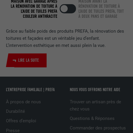
MAISON AVEC GARAGE APRÈS
MAISON AVANT LA
EXPIRATION
2 ans
LA RÉNOVATION DE TOITURE À
RÉNOVATION DE TOITURE À
L’AIDE DE TUILES PREFA
L’AIDE DE TUILES PREFA, TOIT
COULEUR ANTHRACITE
À DEUX PANS ET GARAGE
Utilisé par le service de réseau social
UTILITÉ
LinkedIn pour suivre l'utilisation de
Grâce au faible poids des produits PREFA, la rénovation des
services intégrés.
toitures et façades est un véritable jeu d’enfant.
L’intervention esthétique en met aussi plein la vue.
NOM
bscookie
LIRE LA SUITE
FOURNISSEUR
LinkedIn
EXPIRATION
2 ans
L’ENTREPRISE FAMILIALE | PREFA
NOUS VOUS OFFRONS NOTRE AIDE
Utilisé par le service de réseau social
UTILITÉ
LinkedIn pour suivre l'utilisation de
À propos de nous
Trouver un artisan près de
services intégrés
chez vous
Durabilité
Questions & Réponses
Offres d’emploi
NOM
UserMatchHistory
Commander des prospectus
Presse