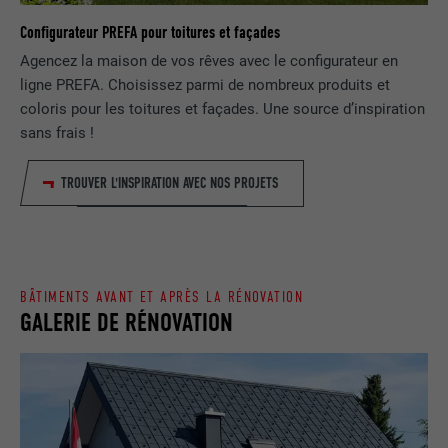
NOM
lang
Configurateur PREFA pour toitures et façades
Enregistre un identifiant unique utilisé
pour générer des données statistiques
Agencez la maison de vos rêves avec le configurateur en
FOURNISSEUR
ads.linkedin.com
UTILITÉ
sur la manière dont l'utilisateur utilise le
ligne PREFA. Choisissez parmi de nombreux produits et
site Internet.
EXPIRATION
Session
coloris pour les toitures et façades. Une source d’inspiration
sans frais !
Enregistre la langue choisie par
UTILITÉ
NOM
_gaexp
l'utilisateur pour un site Internet.
TROUVER L'INSPIRATION AVEC NOS PROJETS
FOURNISSEUR
Google Optimize
NOM
lang
EXPIRATION
90 jours
FOURNISSEUR
LinkedIn
BÂTIMENTS AVANT ET APRÈS LA RÉNOVATION
Est placé afin de tester si le navigateur
GALERIE DE RÉNOVATION
UTILITÉ
autorise l'utilisation de cookies. Ne
EXPIRATION
Session
contient aucun élément d'identification.
Utilisé par LinkedIn lorsqu'un site
UTILITÉ
Internet contient une fenêtre « Suivez-
nous » intégrée.