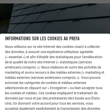
INFORMATIONS SUR LES COOKIES AU PREFA
Nous utilisons sur ce site Internet des cookies visant à collecter
des données, à assurer une expérience utilisateur agréable
(« essentiel ») et afin d'établir des statistiques pour l'amélioration
de la qualité de notre site Internet (« statistiques (services
AUTRES BÂTIMENTS
américains compris) »). Nous réalisons en outre des activités de
LAISSEZ-VOUS INSPIRER
marketing et avons recours à des médias externes (« marketing et
médias externes (services américains compris) »). Vous pouvez
autoriser les catégories de cookies et médias externes
La galerie de références PREFA démontre la
sélectionnés en cliquant sur « Enregistrer » ou bien accepter tous
polyvalence de l’aluminium. Découvrez d’autres projets
les cookies et médias. Ces cookies impliquent le traitement de
impressionnants avec les solutions en aluminium
données par nous et par des prestataires tiers basés aux États-
durables de PREFA pour toitures, systèmes solaires et
Unis. En donnant votre accord pour tous les services, vous
façades.
acceptez également explicitement la transmission des données