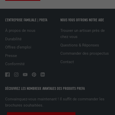
services intégrés
L’ENTREPRISE FAMILIALE | PREFA
NOUS VOUS OFFRONS NOTRE AIDE
NOM
UserMatchHistory
À propos de nous
Trouver un artisan près de
FOURNISSEUR
LinkedIn
chez vous
Durabilité
Questions & Réponses
EXPIRATION
29 jours
Offres d’emploi
Commander des prospectus
Presse
Est utilisé pour suivre l'utilisateur sur
Contact
plusieurs sites Internet afin d'afficher de
Conformité
UTILITÉ
la publicité adaptée aux préférences de
l'utilisateur.
DÉCOUVREZ LES NOMBREUX AVANTAGES DES PRODUITS PREFA
NOM
lidc
Convainquez-vous maintenant ! Il suffit de commander les
FOURNISSEUR
LinkedIn
brochures souhaitées.
EXPIRATION
1 jour