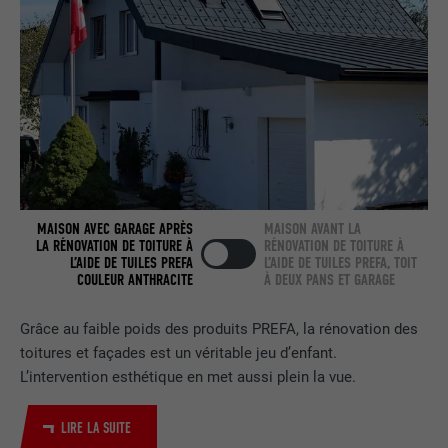
NOM
bcookie
FOURNISSEUR
LinkedIn
EXPIRATION
2 ans
Utilisé par le service de réseau social
UTILITÉ
LinkedIn pour suivre l'utilisation de
services intégrés.
MAISON AVEC GARAGE APRÈS
MAISON AVANT LA
LA RÉNOVATION DE TOITURE À
RÉNOVATION DE TOITURE À
L’AIDE DE TUILES PREFA
L’AIDE DE TUILES PREFA, TOIT
COULEUR ANTHRACITE
À DEUX PANS ET GARAGE
NOM
bscookie
Grâce au faible poids des produits PREFA, la rénovation des
FOURNISSEUR
LinkedIn
toitures et façades est un véritable jeu d’enfant.
L’intervention esthétique en met aussi plein la vue.
EXPIRATION
2 ans
Utilisé par le service de réseau social
LIRE LA SUITE
UTILITÉ
LinkedIn pour suivre l'utilisation de