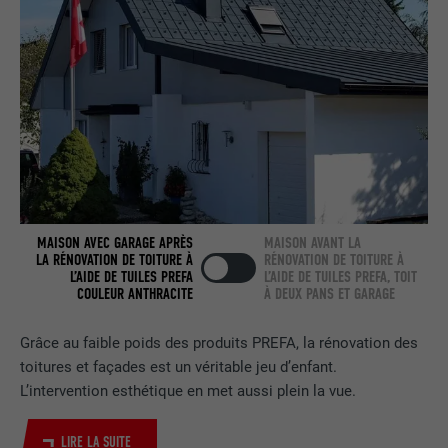
NOM
bcookie
FOURNISSEUR
LinkedIn
EXPIRATION
2 ans
Utilisé par le service de réseau social
UTILITÉ
LinkedIn pour suivre l'utilisation de
services intégrés.
MAISON AVEC GARAGE APRÈS
MAISON AVANT LA
LA RÉNOVATION DE TOITURE À
RÉNOVATION DE TOITURE À
L’AIDE DE TUILES PREFA
L’AIDE DE TUILES PREFA, TOIT
COULEUR ANTHRACITE
À DEUX PANS ET GARAGE
NOM
bscookie
FOURNISSEUR
LinkedIn
Grâce au faible poids des produits PREFA, la rénovation des
toitures et façades est un véritable jeu d’enfant.
EXPIRATION
2 ans
L’intervention esthétique en met aussi plein la vue.
Utilisé par le service de réseau social
LIRE LA SUITE