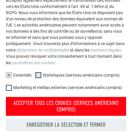
acceptez également explicitement la transmission des données
façades.
vers les États-Unis conformément à l'art. 49 al. 1 lettre a) du
RGPD. Nous vous informons que les États-Unis ne disposent pas
d'un niveau de protection des données équivalent aux normes de
VOIR DAVANTAGE DE RÉFÉRENCES
l'UE. Les autorités américaines peuvent notamment avoir accès à
vos données à des fins de contrôle ou de surveillance, sans vous
en informer et sans que vous puissiez vous y opposer
juridiquement. Vous trouverez plus d'informations à ce sujet dans
notre
déclaration de confidentialité
et dans les
mentions légales
.
Vous pouvez révoquer votre consentement à tout moment dans
les
paramètres des cookies
.
Essentiels
Statistiques (services américains compris)
Marketing et médias externes (services américains compris)
ACCEPTER TOUS LES COOKIES (SERVICES AMÉRICAINS
COMPRIS)
ENREGISTRER LA SÉLECTION ET FERMER