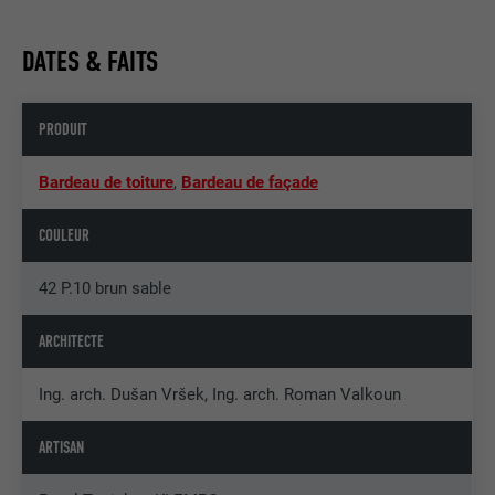
DATES & FAITS
PRODUIT
Bardeau de toiture
,
Bardeau de façade
COULEUR
42 P.10 brun sable
ARCHITECTE
Ing. arch. Dušan Vršek, Ing. arch. Roman Valkoun
ARTISAN