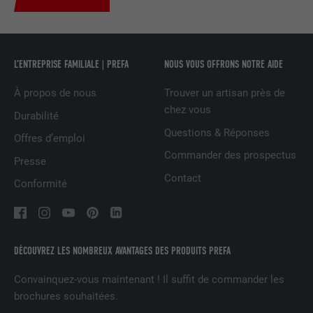
UTILITÉ
LinkedIn pour suivre l'utilisation de
services intégrés
L’ENTREPRISE FAMILIALE | PREFA
NOUS VOUS OFFRONS NOTRE AIDE
NOM
UserMatchHistory
À propos de nous
Trouver un artisan près de
FOURNISSEUR
LinkedIn
chez vous
Durabilité
EXPIRATION
29 jours
Questions & Réponses
Offres d’emploi
Commander des prospectus
Est utilisé pour suivre l'utilisateur sur
Presse
plusieurs sites Internet afin d'afficher de
Contact
Conformité
UTILITÉ
la publicité adaptée aux préférences de
l'utilisateur.
DÉCOUVREZ LES NOMBREUX AVANTAGES DES PRODUITS PREFA
NOM
lidc
Convainquez-vous maintenant ! Il suffit de commander les
FOURNISSEUR
LinkedIn
brochures souhaitées.