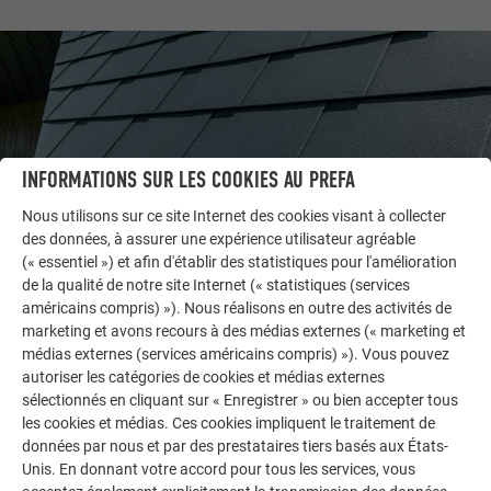
INFORMATIONS SUR LES COOKIES AU PREFA
Nous utilisons sur ce site Internet des cookies visant à collecter
des données, à assurer une expérience utilisateur agréable
(« essentiel ») et afin d'établir des statistiques pour l'amélioration
de la qualité de notre site Internet (« statistiques (services
américains compris) »). Nous réalisons en outre des activités de
AUTRES BÂTIMENTS
marketing et avons recours à des médias externes (« marketing et
LAISSEZ-VOUS INSPIRER
médias externes (services américains compris) »). Vous pouvez
autoriser les catégories de cookies et médias externes
La galerie de références PREFA démontre la
sélectionnés en cliquant sur « Enregistrer » ou bien accepter tous
polyvalence de l’aluminium. Découvrez d’autres projets
les cookies et médias. Ces cookies impliquent le traitement de
impressionnants avec les solutions en aluminium
données par nous et par des prestataires tiers basés aux États-
Unis. En donnant votre accord pour tous les services, vous
durables de PREFA pour toitures, systèmes solaires et