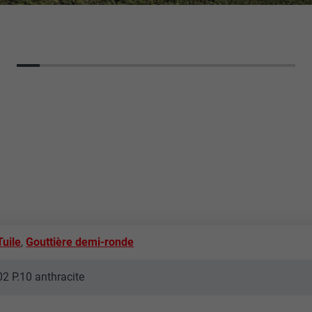
Tuile
,
Gouttière demi-ronde
02 P.10 anthracite