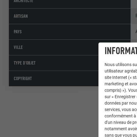
ARCHITECTE
ARTISAN
PAYS
VILLE
INFORMAT
TYPE D'OBJET
Nous utilisons su
utilisateur agréab
site Internet (« 
COPYRIGHT
marketing et avo
compris) »). Vous
sur « Enregistrer
données par nous 
services, vous a
conformément à l'
d'un niveau de p
notamment avoir 
sans que vous pu