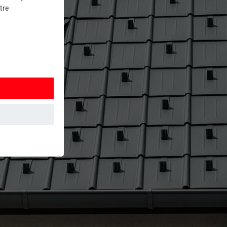
tre
et. Ils
mment le site