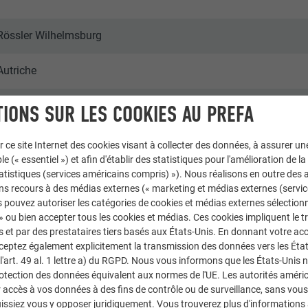
Rössler Wilhelmsburg
Autriche
St. Valentin
IONS SUR LES COOKIES AU PREFA
Maisons individuelles
r ce site Internet des cookies visant à collecter des données, à assurer u
le (« essentiel ») et afin d'établir des statistiques pour l'amélioration de la
statistiques (services américains compris) »). Nous réalisons en outre des a
© PREFA | Croce & Wir
ns recours à des médias externes (« marketing et médias externes (servi
 pouvez autoriser les catégories de cookies et médias externes sélection
 » ou bien accepter tous les cookies et médias. Ces cookies impliquent le 
et par des prestataires tiers basés aux États-Unis. En donnant votre acc
cceptez également explicitement la transmission des données vers les Éta
art. 49 al. 1 lettre a) du RGPD. Nous vous informons que les États-Unis 
rotection des données équivalent aux normes de l'UE. Les autorités améri
accès à vos données à des fins de contrôle ou de surveillance, sans vous
issiez vous y opposer juridiquement. Vous trouverez plus d'informations 