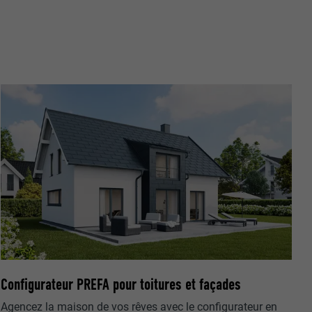
r sur le site
e les
age qui
ichées
par les
pour cela les
tenus des
nées
rnet.
gère le
 l'outil
teur.
amètres
lier la langue
Configurateur PREFA pour toitures et façades
 être affichés
ation.
Agencez la maison de vos rêves avec le configurateur en
t être activé