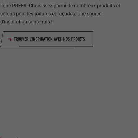
ligne PREFA. Choisissez parmi de nombreux produits et
coloris pour les toitures et façades. Une source
d’inspiration sans frais !
TROUVER L'INSPIRATION AVEC NOS PROJETS
nées
rnet.
net.
de cookies. Ne
re « Suivez-