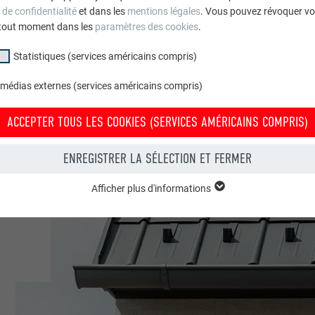
 de confidentialité
et dans les
mentions légales
. Vous pouvez révoquer vo
tout moment dans les
paramètres des cookies
.
Statistiques (services américains compris)
 médias externes (services américains compris)
ACCEPTER TOUS LES COOKIES (SERVICES AMÉRICAINS COMPRIS)
ENREGISTRER LA SÉLECTION ET FERMER
Afficher plus d'informations
groupe « Essentiels » sont nécessaires aux fonctions de base du site Intern
e le site Internet fonctionne correctement.
Afficher les informations relatives aux cookies
PHPSESSID
(SERVICES AMÉRICAINS COMPRIS)
UR
PHP
tatistiques (services américains compris) » nous aident à comprendre co