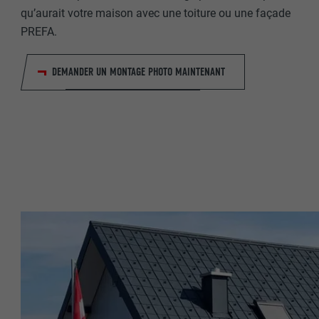
qu’aurait votre maison avec une toiture ou une façade
PREFA.
NOM
NOM
FOURNISSE
DEMANDER UN MONTAGE PHOTO MAINTENANT
FOURNISSE
EXPIRATION
EXPIRATION
UTILITÉ
UTILITÉ
NOM
NOM
FOURNISSE
FOURNISSE
EXPIRATION
EXPIRATION
UTILITÉ
UTILITÉ