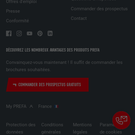
Offres d’emploi
Commander des prospectus
Presse
FOURNISSEUR
LinkedIn
Contact
Conformité
EXPIRATION
29 jours
Est utilisé pour suivre l'utilisateur sur
plusieurs sites Internet afin d'afficher de
DÉCOUVREZ LES NOMBREUX AVANTAGES DES PRODUITS PREFA
UTILITÉ
la publicité adaptée aux préférences de
l'utilisateur.
Convainquez-vous maintenant ! Il suffit de commander les
brochures souhaitées.
NOM
lidc
COMMANDER DES PROSPECTUS GRATUITS
FOURNISSEUR
LinkedIn
My PREFA
France
EXPIRATION
1 jour
Utilisé par le service de réseau social
Protection des
Conditions
Mentions
Paramètres
UTILITÉ
LinkedIn pour suivre l'utilisation de
données
générales
légales
de cookies
services intégrés