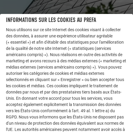
INFORMATIONS SUR LES COOKIES AU PREFA
AUTRES BÂTIMENTS
Nous utilisons sur ce site Internet des cookies visant à collecter
LAISSEZ-VOUS INSPIRER
des données, à assurer une expérience utilisateur agréable
(« essentiel ») et afin d'établir des statistiques pour l'amélioration
de la qualité de notre site Internet (« statistiques (services
La galerie de références PREFA démontre la
américains compris) »). Nous réalisons en outre des activités de
polyvalence de l’aluminium. Découvrez d’autres projets
marketing et avons recours à des médias externes (« marketing et
impressionnants avec les solutions en aluminium
médias externes (services américains compris) »). Vous pouvez
durables de PREFA pour toitures, systèmes solaires et
autoriser les catégories de cookies et médias externes
façades.
sélectionnés en cliquant sur « Enregistrer » ou bien accepter tous
les cookies et médias. Ces cookies impliquent le traitement de
données par nous et par des prestataires tiers basés aux États-
VOIR DAVANTAGE DE RÉFÉRENCES
Unis. En donnant votre accord pour tous les services, vous
acceptez également explicitement la transmission des données
vers les États-Unis conformément à l'art. 49 al. 1 lettre a) du
RGPD. Nous vous informons que les États-Unis ne disposent pas
d'un niveau de protection des données équivalent aux normes de
l'UE. Les autorités américaines peuvent notamment avoir accès à