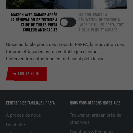
EXPIRATION
2 ans
MAISON AVEC GARAGE APRÈS
MAISON AVANT LA
LA RÉNOVATION DE TOITURE À
RÉNOVATION DE TOITURE À
L’AIDE DE TUILES PREFA
L’AIDE DE TUILES PREFA, TOIT
Utilisé par le service de réseau social
COULEUR ANTHRACITE
À DEUX PANS ET GARAGE
UTILITÉ
LinkedIn pour suivre l'utilisation de
services intégrés.
Grâce au faible poids des produits PREFA, la rénovation des
toitures et façades est un véritable jeu d’enfant.
L’intervention esthétique en met aussi plein la vue.
NOM
bscookie
FOURNISSEUR
LinkedIn
LIRE LA SUITE
EXPIRATION
2 ans
Utilisé par le service de réseau social
L’ENTREPRISE FAMILIALE | PREFA
NOUS VOUS OFFRONS NOTRE AIDE
UTILITÉ
LinkedIn pour suivre l'utilisation de
services intégrés
À propos de nous
Trouver un artisan près de
chez vous
Durabilité
Questions & Réponses
NOM
UserMatchHistory