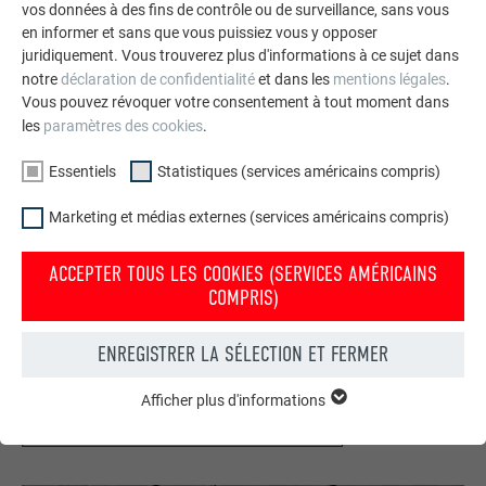
vos données à des fins de contrôle ou de surveillance, sans vous
en informer et sans que vous puissiez vous y opposer
juridiquement. Vous trouverez plus d'informations à ce sujet dans
notre
déclaration de confidentialité
et dans les
mentions légales
.
Vous pouvez révoquer votre consentement à tout moment dans
les
paramètres des cookies
.
Essentiels
Statistiques (services américains compris)
Marketing et médias externes (services américains compris)
ACCEPTER TOUS LES COOKIES (SERVICES AMÉRICAINS
Votre maison au look PREFA
COMPRIS)
Nous vous présentons un montage photo de l’aspect
qu’aurait votre maison avec une toiture ou une façade
ENREGISTRER LA SÉLECTION ET FERMER
PREFA.
Afficher plus d'informations
ESSENTIELS
DEMANDER UN MONTAGE PHOTO MAINTENANT
Les cookies du groupe « Essentiels » sont nécessaires aux
fonctions de base du site Internet. Ils garantissent que le site
Internet fonctionne correctement.