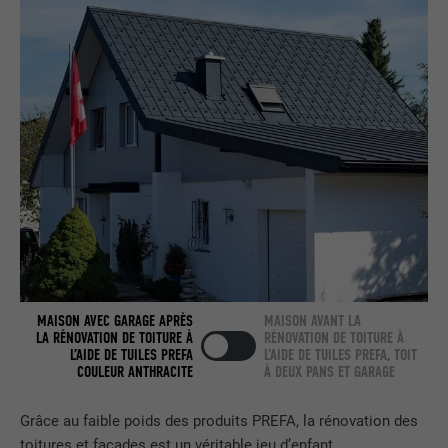
nous » intégrée.
NOM
bcookie
FOURNISSEUR
LinkedIn
EXPIRATION
2 ans
Utilisé par le service de réseau social
UTILITÉ
LinkedIn pour suivre l'utilisation de
services intégrés.
MAISON AVEC GARAGE APRÈS
MAISON AVANT LA
NOM
bscookie
LA RÉNOVATION DE TOITURE À
RÉNOVATION DE TOITURE À
L’AIDE DE TUILES PREFA
L’AIDE DE TUILES PREFA, TOIT
COULEUR ANTHRACITE
À DEUX PANS ET GARAGE
FOURNISSEUR
LinkedIn
Grâce au faible poids des produits PREFA, la rénovation des
EXPIRATION
2 ans
toitures et façades est un véritable jeu d’enfant.