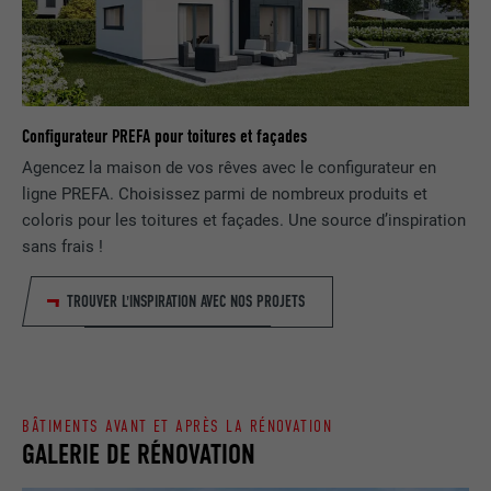
EXPIRATION
1 jour
NOM
lang
Enregistre un identifiant unique utilisé
pour générer des données statistiques
FOURNISSEUR
ads.linkedin.com
UTILITÉ
Configurateur PREFA pour toitures et façades
sur la manière dont l'utilisateur utilise le
site Internet.
Agencez la maison de vos rêves avec le configurateur en
EXPIRATION
Session
ligne PREFA. Choisissez parmi de nombreux produits et
Enregistre la langue choisie par
coloris pour les toitures et façades. Une source d’inspiration
UTILITÉ
NOM
_gaexp
l'utilisateur pour un site Internet.
sans frais !
FOURNISSEUR
Google Optimize
TROUVER L'INSPIRATION AVEC NOS PROJETS
NOM
lang
EXPIRATION
90 jours
FOURNISSEUR
LinkedIn
Est placé afin de tester si le navigateur
UTILITÉ
autorise l'utilisation de cookies. Ne
EXPIRATION
Session
BÂTIMENTS AVANT ET APRÈS LA RÉNOVATION
contient aucun élément d'identification.
GALERIE DE RÉNOVATION
Utilisé par LinkedIn lorsqu'un site
UTILITÉ
Internet contient une fenêtre « Suivez-