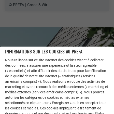
© PREFA | Croce & Wir
INFORMATIONS SUR LES COOKIES AU PREFA
Nous utilisons sur ce site Internet des cookies visant à collecter
des données, à assurer une expérience utilisateur agréable
(« essentiel ») et afin d'établir des statistiques pour l'amélioration
de la qualité de notre site Internet (« statistiques (services
américains compris) »). Nous réalisons en outre des activités de
marketing et avons recours à des médias externes (« marketing et
médias externes (services américains compris) »). Vous pouvez
AUTRES BÂTIMENTS
autoriser les catégories de cookies et médias externes
LAISSEZ-VOUS INSPIRER
sélectionnés en cliquant sur « Enregistrer » ou bien accepter tous
les cookies et médias. Ces cookies impliquent le traitement de
La galerie de références PREFA démontre la
données par nous et par des prestataires tiers basés aux États-