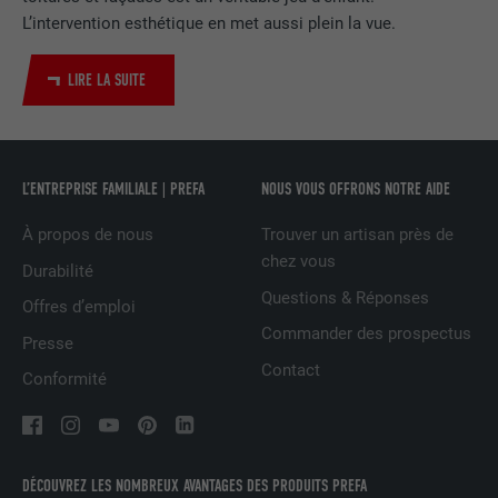
L’intervention esthétique en met aussi plein la vue.
Utilisé par le service de réseau social
UTILITÉ
LinkedIn pour suivre l'utilisation de
services intégrés
LIRE LA SUITE
NOM
UserMatchHistory
L’ENTREPRISE FAMILIALE | PREFA
NOUS VOUS OFFRONS NOTRE AIDE
FOURNISSEUR
LinkedIn
À propos de nous
Trouver un artisan près de
EXPIRATION
29 jours
chez vous
Durabilité
Questions & Réponses
Est utilisé pour suivre l'utilisateur sur
Offres d’emploi
plusieurs sites Internet afin d'afficher de
Commander des prospectus
UTILITÉ
Presse
la publicité adaptée aux préférences de
Contact
l'utilisateur.
Conformité
NOM
lidc
DÉCOUVREZ LES NOMBREUX AVANTAGES DES PRODUITS PREFA
FOURNISSEUR
LinkedIn