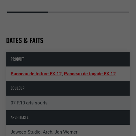
DATES & FAITS
PRODUIT
Panneau de toiture FX.12
,
Panneau de façade FX.12
COULEUR
07 P.10 gris souris
ARCHITECTE
Jaweco Studio, Arch. Jan Werner