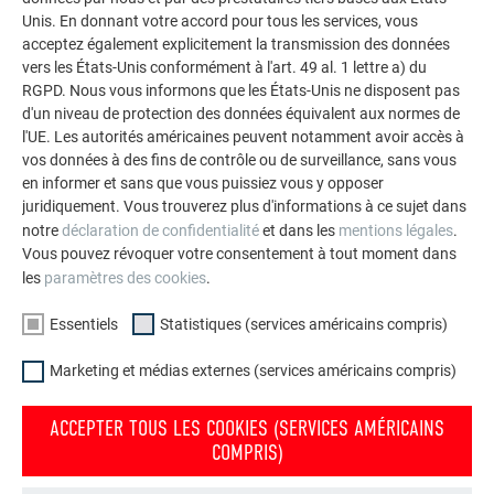
polyvalence de l’aluminium. Découvrez d’autres projets
Unis. En donnant votre accord pour tous les services, vous
impressionnants avec les solutions en aluminium
acceptez également explicitement la transmission des données
durables de PREFA pour toitures, systèmes solaires et
vers les États-Unis conformément à l'art. 49 al. 1 lettre a) du
RGPD. Nous vous informons que les États-Unis ne disposent pas
façades.
d'un niveau de protection des données équivalent aux normes de
l'UE. Les autorités américaines peuvent notamment avoir accès à
vos données à des fins de contrôle ou de surveillance, sans vous
VOIR DAVANTAGE DE RÉFÉRENCES
en informer et sans que vous puissiez vous y opposer
juridiquement. Vous trouverez plus d'informations à ce sujet dans
notre
déclaration de confidentialité
et dans les
mentions légales
.
Vous pouvez révoquer votre consentement à tout moment dans
les
paramètres des cookies
.
Essentiels
Statistiques (services américains compris)
Marketing et médias externes (services américains compris)
ACCEPTER TOUS LES COOKIES (SERVICES AMÉRICAINS
COMPRIS)