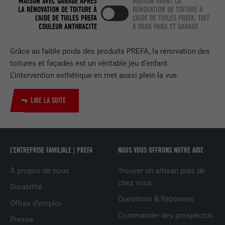
MAISON AVEC GARAGE APRÈS
MAISON AVANT LA
LA RÉNOVATION DE TOITURE À
RÉNOVATION DE TOITURE À
EXPIRATION
2 ans
L’AIDE DE TUILES PREFA
L’AIDE DE TUILES PREFA, TOIT
COULEUR ANTHRACITE
À DEUX PANS ET GARAGE
Utilisé par le service de réseau social
UTILITÉ
LinkedIn pour suivre l'utilisation de
Grâce au faible poids des produits PREFA, la rénovation des
services intégrés.
toitures et façades est un véritable jeu d’enfant.
L’intervention esthétique en met aussi plein la vue.
NOM
bscookie
LIRE LA SUITE
FOURNISSEUR
LinkedIn
EXPIRATION
2 ans
L’ENTREPRISE FAMILIALE | PREFA
NOUS VOUS OFFRONS NOTRE AIDE
Utilisé par le service de réseau social
UTILITÉ
LinkedIn pour suivre l'utilisation de
À propos de nous
Trouver un artisan près de
services intégrés
chez vous
Durabilité
Questions & Réponses
Offres d’emploi
NOM
UserMatchHistory
Commander des prospectus
Presse