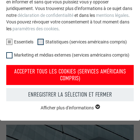
en informer et sans que vous puissiez vous y opposer
juridiquement. Vous trouverez plus d'informations à ce sujet dans
notre
déclaration de confidentialité
et dans les
mentions légales
.
Vous pouvez révoquer votre consentement à tout moment dans
les
paramètres des cookies
.
Essentiels
Statistiques (services américains compris)
Marketing et médias externes (services américains compris)
Votre maison au look PREFA
ACCEPTER TOUS LES COOKIES (SERVICES AMÉRICAINS
Nous vous présentons un montage photo de l’aspect
COMPRIS)
qu’aurait votre maison avec une toiture ou une façade
PREFA.
ENREGISTRER LA SÉLECTION ET FERMER
DEMANDER UN MONTAGE PHOTO MAINTENANT
Afficher plus d'informations
ESSENTIELS
Les cookies du groupe « Essentiels » sont nécessaires aux
fonctions de base du site Internet. Ils garantissent que le site
Internet fonctionne correctement.