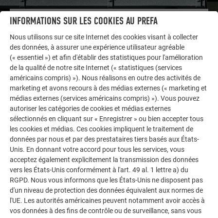
INFORMATIONS SUR LES COOKIES AU PREFA
AUTRES BÂTIMENTS
LAISSEZ-VOUS INSPIRER
Nous utilisons sur ce site Internet des cookies visant à collecter
des données, à assurer une expérience utilisateur agréable
La galerie de références PREFA démontre la
(« essentiel ») et afin d'établir des statistiques pour l'amélioration
de la qualité de notre site Internet (« statistiques (services
polyvalence de l’aluminium. Découvrez d’autres projets
américains compris) »). Nous réalisons en outre des activités de
impressionnants avec les solutions en aluminium
marketing et avons recours à des médias externes (« marketing et
durables de PREFA pour toitures, systèmes solaires et
médias externes (services américains compris) »). Vous pouvez
façades.
autoriser les catégories de cookies et médias externes
sélectionnés en cliquant sur « Enregistrer » ou bien accepter tous
les cookies et médias. Ces cookies impliquent le traitement de
VOIR DAVANTAGE DE RÉFÉRENCES
données par nous et par des prestataires tiers basés aux États-
Unis. En donnant votre accord pour tous les services, vous
acceptez également explicitement la transmission des données
vers les États-Unis conformément à l'art. 49 al. 1 lettre a) du
RGPD. Nous vous informons que les États-Unis ne disposent pas
d'un niveau de protection des données équivalent aux normes de
l'UE. Les autorités américaines peuvent notamment avoir accès à
vos données à des fins de contrôle ou de surveillance, sans vous