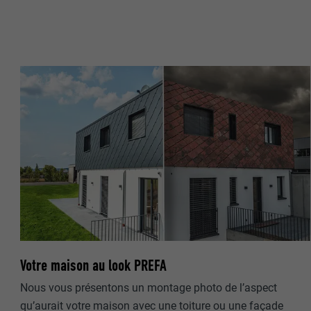
NOM
NOM
FOURNISSE
FOURNISSE
EXPIRATION
EXPIRATION
UTILITÉ
UTILITÉ
NOM
NOM
FOURNISSE
FOURNISSE
EXPIRATION
Votre maison au look PREFA
EXPIRATION
Nous vous présentons un montage photo de l’aspect
UTILITÉ
UTILITÉ
qu’aurait votre maison avec une toiture ou une façade