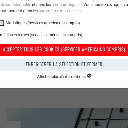
 de confidentialité
et dans les
mentions légales
. Vous pouvez révoquer vo
toneria
tout moment dans les
paramètres des cookies
.
Statistiques (services américains compris)
 médias externes (services américains compris)
edil - Comune Tarvisio UD
ACCEPTER TOUS LES COOKIES (SERVICES AMÉRICAINS COMPRIS)
blics & autres installations
ENREGISTRER LA SÉLECTION ET FERMER
Podetti
Afficher plus d'informations
groupe « Essentiels » sont nécessaires aux fonctions de base du site Intern
e le site Internet fonctionne correctement.
Afficher les informations relatives aux cookies
PHPSESSID
(SERVICES AMÉRICAINS COMPRIS)
UR
PHP
tatistiques (services américains compris) » nous aident à comprendre co