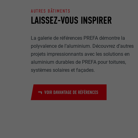
Internet est uti
EXPIRATION
Internet.
AUTRES BÂTIMENTS
LAISSEZ-VOUS INSPIRER
NOM
UTILITÉ
MARKETING ET 
FOURNISSE
La galerie de références PREFA démontre la
Les cookies « M
polyvalence de l’aluminium. Découvrez d’autres
annonceurs (pres
EXPIRATION
projets impressionnants avec les solutions en
visiteurs à tra
NOM
plateformes vid
aluminium durables de PREFA pour toitures,
UTILITÉ
systèmes solaires et façades.
FOURNISSE
NOM
EXPIRATION
FOURNISSE
NOM
VOIR DAVANTAGE DE RÉFÉRENCES
EXPIRATION
FOURNISSE
UTILITÉ
EXPIRATION
UTILITÉ
UTILITÉ