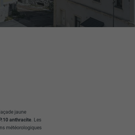
 façade jaune
P.10 anthracite
. Les
ions météorologiques