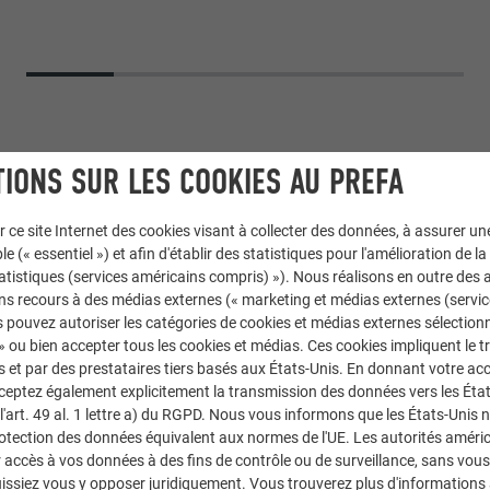
IONS SUR LES COOKIES AU PREFA
r ce site Internet des cookies visant à collecter des données, à assurer u
le (« essentiel ») et afin d'établir des statistiques pour l'amélioration de la
statistiques (services américains compris) »). Nous réalisons en outre des a
ns recours à des médias externes (« marketing et médias externes (servi
 pouvez autoriser les catégories de cookies et médias externes sélection
 » ou bien accepter tous les cookies et médias. Ces cookies impliquent le 
et par des prestataires tiers basés aux États-Unis. En donnant votre acc
cceptez également explicitement la transmission des données vers les Éta
racite
art. 49 al. 1 lettre a) du RGPD. Nous vous informons que les États-Unis 
rotection des données équivalent aux normes de l'UE. Les autorités améri
accès à vos données à des fins de contrôle ou de surveillance, sans vous
 del Fabbro
issiez vous y opposer juridiquement. Vous trouverez plus d'informations 