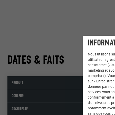
INFORMAT
Nous utilisons su
DATES & FAITS
utilisateur agréab
site Internet (« 
marketing et avo
compris) »). Vous
sur « Enregistrer
PRODUIT
Tuile
données par nous 
services, vous a
02 P.10 anth
COULEUR
conformément à l'
d'un niveau de p
notamment avoir 
Arch. Bruno
ARCHITECTE
sans que vous pu