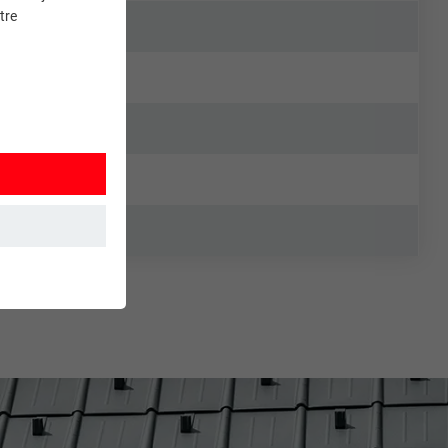
tre
et. Ils
mment le site