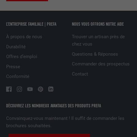
services intégrés
L’ENTREPRISE FAMILIALE | PREFA
NOUS VOUS OFFRONS NOTRE AIDE
NOM
UserMatchHistory
À propos de nous
Trouver un artisan près de
FOURNISSEUR
LinkedIn
chez vous
Durabilité
Questions & Réponses
EXPIRATION
29 jours
Offres d’emploi
Commander des prospectus
Presse
Est utilisé pour suivre l'utilisateur sur
Contact
plusieurs sites Internet afin d'afficher de
Conformité
UTILITÉ
la publicité adaptée aux préférences de
l'utilisateur.
DÉCOUVREZ LES NOMBREUX AVANTAGES DES PRODUITS PREFA
NOM
lidc
Convainquez-vous maintenant ! Il suffit de commander les
FOURNISSEUR
LinkedIn
brochures souhaitées.
EXPIRATION
1 jour