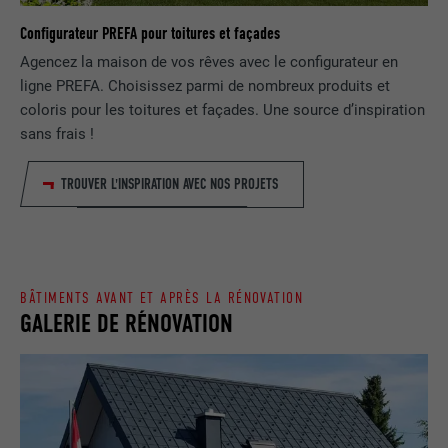
NOM
lang
Configurateur PREFA pour toitures et façades
Enregistre un identifiant unique utilisé
pour générer des données statistiques
Agencez la maison de vos rêves avec le configurateur en
FOURNISSEUR
ads.linkedin.com
UTILITÉ
sur la manière dont l'utilisateur utilise le
ligne PREFA. Choisissez parmi de nombreux produits et
site Internet.
EXPIRATION
Session
coloris pour les toitures et façades. Une source d’inspiration
sans frais !
Enregistre la langue choisie par
UTILITÉ
NOM
_gaexp
l'utilisateur pour un site Internet.
TROUVER L'INSPIRATION AVEC NOS PROJETS
FOURNISSEUR
Google Optimize
NOM
lang
EXPIRATION
90 jours
FOURNISSEUR
LinkedIn
BÂTIMENTS AVANT ET APRÈS LA RÉNOVATION
Est placé afin de tester si le navigateur
GALERIE DE RÉNOVATION
UTILITÉ
autorise l'utilisation de cookies. Ne
EXPIRATION
Session
contient aucun élément d'identification.
Utilisé par LinkedIn lorsqu'un site
UTILITÉ
Internet contient une fenêtre « Suivez-
nous » intégrée.