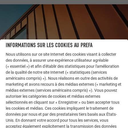
INFORMATIONS SUR LES COOKIES AU PREFA
Nous utilisons sur ce site Internet des cookies visant à collecter
des données, à assurer une expérience utilisateur agréable
(« essentiel ») et afin d'établir des statistiques pour l'amélioration
de la qualité de notre site Internet (« statistiques (services
américains compris) »). Nous réalisons en outre des activités de
AUTRES BÂTIMENTS
LAISSEZ-VOUS INSPIRER
marketing et avons recours à des médias externes (« marketing et
médias externes (services américains compris) »). Vous pouvez
autoriser les catégories de cookies et médias externes
La galerie de références PREFA démontre la
sélectionnés en cliquant sur « Enregistrer » ou bien accepter tous
polyvalence de l’aluminium. Découvrez d’autres projets
les cookies et médias. Ces cookies impliquent le traitement de
impressionnants avec les solutions en aluminium
données par nous et par des prestataires tiers basés aux États-
durables de PREFA pour toitures, systèmes solaires et
Unis. En donnant votre accord pour tous les services, vous
façades.
acceptez également explicitement la transmission des données