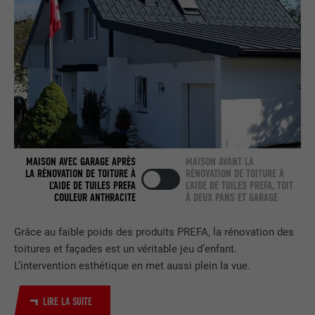
NOM
bcookie
FOURNISSEUR
LinkedIn
EXPIRATION
2 ans
Utilisé par le service de réseau social
UTILITÉ
LinkedIn pour suivre l'utilisation de
services intégrés.
MAISON AVEC GARAGE APRÈS
MAISON AVANT LA
LA RÉNOVATION DE TOITURE À
RÉNOVATION DE TOITURE À
L’AIDE DE TUILES PREFA
L’AIDE DE TUILES PREFA, TOIT
COULEUR ANTHRACITE
À DEUX PANS ET GARAGE
NOM
bscookie
Grâce au faible poids des produits PREFA, la rénovation des
FOURNISSEUR
LinkedIn
toitures et façades est un véritable jeu d’enfant.
L’intervention esthétique en met aussi plein la vue.
EXPIRATION
2 ans
Utilisé par le service de réseau social
LIRE LA SUITE
UTILITÉ
LinkedIn pour suivre l'utilisation de