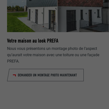
NOM
NOM
FOURNISSE
FOURNISSE
EXPIRATION
Votre maison au look PREFA
EXPIRATION
UTILITÉ
Nous vous présentons un montage photo de l’aspect
UTILITÉ
qu’aurait votre maison avec une toiture ou une façade
PREFA.
NOM
NOM
DEMANDER UN MONTAGE PHOTO MAINTENANT
FOURNISSE
FOURNISSE
EXPIRATION
EXPIRATION
UTILITÉ
UTILITÉ