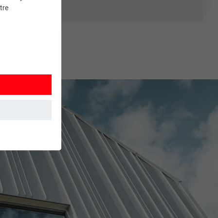
tre
et. Ils
mment le site