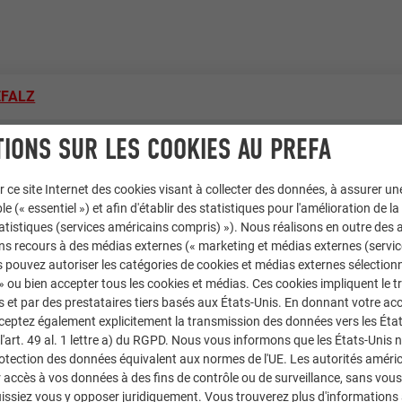
EFALZ
IONS SUR LES COOKIES AU PREFA
 souris, 04 rouge tuile
hi - Arch. Stefano Fiaschi
r ce site Internet des cookies visant à collecter des données, à assurer u
le (« essentiel ») et afin d'établir des statistiques pour l'amélioration de la
statistiques (services américains compris) »). Nous réalisons en outre des a
re
ns recours à des médias externes (« marketing et médias externes (servi
 pouvez autoriser les catégories de cookies et médias externes sélection
 » ou bien accepter tous les cookies et médias. Ces cookies impliquent le 
et par des prestataires tiers basés aux États-Unis. En donnant votre acc
cceptez également explicitement la transmission des données vers les Éta
rrata
art. 49 al. 1 lettre a) du RGPD. Nous vous informons que les États-Unis 
rotection des données équivalent aux normes de l'UE. Les autorités améri
blics & autres installations
accès à vos données à des fins de contrôle ou de surveillance, sans vous
issiez vous y opposer juridiquement. Vous trouverez plus d'informations 