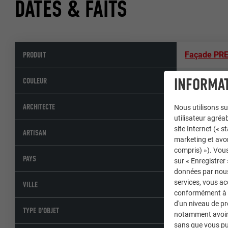
DATES & FAITS
PRODUIT
Façade PR
INFORMAT
07 P.10 gris
COULEUR
Studio Fiasc
ARCHITECTE
Nous utilisons su
utilisateur agréab
site Internet (« 
RG Copertu
ARTISAN
marketing et avo
compris) »). Vous
Italie
PAYS
sur « Enregistrer
données par nous 
services, vous a
Vignole Qua
VILLE
conformément à l'
d'un niveau de p
Bâtiments pu
TYPE D'OBJET
notamment avoir 
sans que vous pu