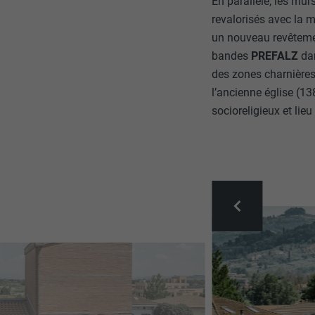
En parallèle, les mur
revalorisés avec la 
un nouveau revêtemen
bandes
PREFALZ
da
des zones charnières 
l’ancienne église (138
socioreligieux et li