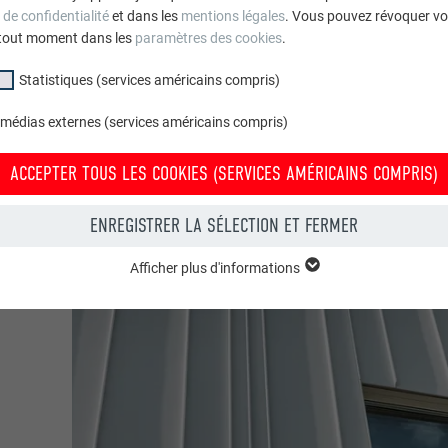
roce & Wir
 de confidentialité
et dans les
mentions légales
. Vous pouvez révoquer vo
tout moment dans les
paramètres des cookies
.
Statistiques (services américains compris)
 médias externes (services américains compris)
ACCEPTER TOUS LES COOKIES (SERVICES AMÉRICAINS COMPRIS)
ENREGISTRER LA SÉLECTION ET FERMER
Afficher plus d'informations
groupe « Essentiels » sont nécessaires aux fonctions de base du site Intern
e le site Internet fonctionne correctement.
Afficher les informations relatives aux cookies
PHPSESSID
(SERVICES AMÉRICAINS COMPRIS)
UR
PHP
tatistiques (services américains compris) » nous aident à comprendre co