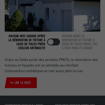
contient aucun élément d'identification.
Utilisé par LinkedIn lorsqu'un site
UTILITÉ
Internet contient une fenêtre « Suivez-
nous » intégrée.
NOM
bcookie
MAISON AVEC GARAGE APRÈS
MAISON AVANT LA
LA RÉNOVATION DE TOITURE À
RÉNOVATION DE TOITURE À
L’AIDE DE TUILES PREFA
L’AIDE DE TUILES PREFA, TOIT
FOURNISSEUR
LinkedIn
COULEUR ANTHRACITE
À DEUX PANS ET GARAGE
EXPIRATION
2 ans
Grâce au faible poids des produits PREFA, la rénovation des
toitures et façades est un véritable jeu d’enfant.
Utilisé par le service de réseau social
UTILITÉ
LinkedIn pour suivre l'utilisation de
L’intervention esthétique en met aussi plein la vue.
services intégrés.
LIRE LA SUITE
NOM
bscookie
FOURNISSEUR
LinkedIn