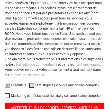
sélectionnés en cliquant sur « Enregistrer » ou bien accepter tous
les cookies et médias. Ces cookies impliquent le traitement de
données par nous et par des prestataires tiers basés aux États-
Unis. En donnant votre accord pour tous les services, vous
acceptez également explicitement la transmission des données
vers les États-Unis conformément à l'art. 49 al. 1 lettre a) du
RGPD. Nous vous informons que les États-Unis ne disposent pas
d'un niveau de protection des données équivalent aux normes de
l'UE. Les autorités américaines peuvent notamment avoir accès à
vos données à des fins de contrôle ou de surveillance, sans vous
en informer et sans que vous puissiez vous y opposer
juridiquement. Vous trouverez plus d'informations à ce sujet dans
notre
déclaration de confidentialité
et dans les
mentions légales
.
Vous pouvez révoquer votre consentement à tout moment dans
les
paramètres des cookies
.
Essentiels
Statistiques (services américains compris)
Votre maison au look PREFA
Marketing et médias externes (services américains compris)
Nous vous présentons un montage photo de l’aspect
qu’aurait votre maison avec une toiture ou une façade
ACCEPTER TOUS LES COOKIES (SERVICES AMÉRICAINS
PREFA.