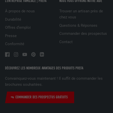
L’ENTREPRISE FAMILIALE | PREFA
NOUS VOUS OFFRONS NOTRE AIDE
EXPIRATION
2 ans
À propos de nous
Trouver un artisan près de
chez vous
Durabilité
Utilisé par le service de réseau social
Questions & Réponses
UTILITÉ
LinkedIn pour suivre l'utilisation de
Offres d’emploi
services intégrés
Commander des prospectus
Presse
Contact
Conformité
NOM
UserMatchHistory
FOURNISSEUR
LinkedIn
DÉCOUVREZ LES NOMBREUX AVANTAGES DES PRODUITS PREFA
EXPIRATION
29 jours
Convainquez-vous maintenant ! Il suffit de commander les
Est utilisé pour suivre l'utilisateur sur
brochures souhaitées.
plusieurs sites Internet afin d'afficher de
UTILITÉ
la publicité adaptée aux préférences de
COMMANDER DES PROSPECTUS GRATUITS
l'utilisateur.