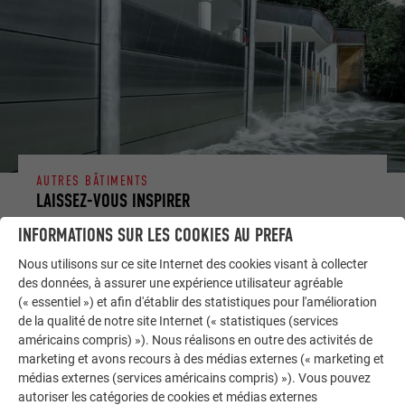
AUTRES BÂTIMENTS
LAISSEZ-VOUS INSPIRER
INFORMATIONS SUR LES COOKIES AU PREFA
La galerie de références PREFA démontre la
Nous utilisons sur ce site Internet des cookies visant à collecter
polyvalence de l’aluminium. Découvrez d’autres projets
des données, à assurer une expérience utilisateur agréable
impressionnants avec les solutions en aluminium
(« essentiel ») et afin d'établir des statistiques pour l'amélioration
durables de PREFA pour toitures, systèmes solaires et
de la qualité de notre site Internet (« statistiques (services
façades.
américains compris) »). Nous réalisons en outre des activités de
marketing et avons recours à des médias externes (« marketing et
médias externes (services américains compris) »). Vous pouvez
VOIR DAVANTAGE DE RÉFÉRENCES
autoriser les catégories de cookies et médias externes