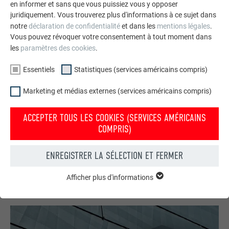
en informer et sans que vous puissiez vous y opposer
juridiquement. Vous trouverez plus d'informations à ce sujet dans
notre
déclaration de confidentialité
et dans les
mentions légales
.
Vous pouvez révoquer votre consentement à tout moment dans
les
paramètres des cookies
.
Essentiels
Statistiques (services américains compris)
Marketing et médias externes (services américains compris)
Votre maison au look PREFA
ACCEPTER TOUS LES COOKIES (SERVICES AMÉRICAINS
Nous vous présentons un montage photo de l’aspect
COMPRIS)
qu’aurait votre maison avec une toiture ou une façade
PREFA.
ENREGISTRER LA SÉLECTION ET FERMER
DEMANDER UN MONTAGE PHOTO MAINTENANT
Afficher plus d'informations
ESSENTIELS
Les cookies du groupe « Essentiels » sont nécessaires aux
fonctions de base du site Internet. Ils garantissent que le site
Internet fonctionne correctement.