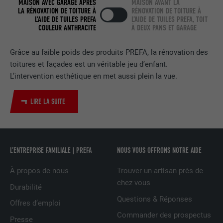
MAISON AVEC GARAGE APRÈS
MAISON AVANT LA
EXPIRATION
2 ans
LA RÉNOVATION DE TOITURE À
RÉNOVATION DE TOITURE À
L’AIDE DE TUILES PREFA
L’AIDE DE TUILES PREFA, TOIT
COULEUR ANTHRACITE
À DEUX PANS ET GARAGE
Utilisé par le service de réseau social
UTILITÉ
LinkedIn pour suivre l'utilisation de
Grâce au faible poids des produits PREFA, la rénovation des
services intégrés.
toitures et façades est un véritable jeu d’enfant.
L’intervention esthétique en met aussi plein la vue.
NOM
bscookie
LIRE LA SUITE
FOURNISSEUR
LinkedIn
EXPIRATION
2 ans
L’ENTREPRISE FAMILIALE | PREFA
NOUS VOUS OFFRONS NOTRE AIDE
Utilisé par le service de réseau social
UTILITÉ
LinkedIn pour suivre l'utilisation de
À propos de nous
Trouver un artisan près de
services intégrés
chez vous
Durabilité
Questions & Réponses
Offres d’emploi
NOM
UserMatchHistory
Commander des prospectus
Presse