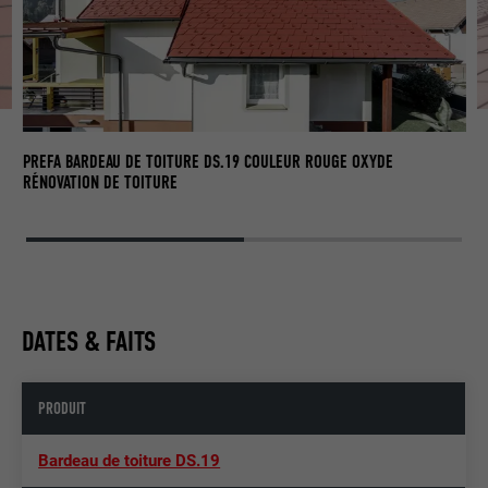
PR
DÉ
PREFA BARDEAU DE TOITURE DS.19 COULEUR ROUGE OXYDE
RÉNOVATION DE TOITURE
DATES & FAITS
PRODUIT
Bardeau de toiture DS.19