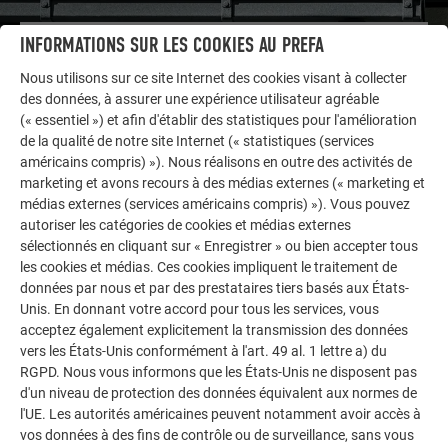
INFORMATIONS SUR LES COOKIES AU PREFA
AUTRES BÂTIMENTS
LAISSEZ-VOUS INSPIRER
Nous utilisons sur ce site Internet des cookies visant à collecter
des données, à assurer une expérience utilisateur agréable
La galerie de références PREFA démontre la
(« essentiel ») et afin d'établir des statistiques pour l'amélioration
de la qualité de notre site Internet (« statistiques (services
polyvalence de l’aluminium. Découvrez d’autres projets
américains compris) »). Nous réalisons en outre des activités de
impressionnants avec les solutions en aluminium
marketing et avons recours à des médias externes (« marketing et
durables de PREFA pour toitures, systèmes solaires et
médias externes (services américains compris) »). Vous pouvez
façades.
autoriser les catégories de cookies et médias externes
sélectionnés en cliquant sur « Enregistrer » ou bien accepter tous
les cookies et médias. Ces cookies impliquent le traitement de
VOIR DAVANTAGE DE RÉFÉRENCES
données par nous et par des prestataires tiers basés aux États-
Unis. En donnant votre accord pour tous les services, vous
acceptez également explicitement la transmission des données
vers les États-Unis conformément à l'art. 49 al. 1 lettre a) du
RGPD. Nous vous informons que les États-Unis ne disposent pas
d'un niveau de protection des données équivalent aux normes de
l'UE. Les autorités américaines peuvent notamment avoir accès à
vos données à des fins de contrôle ou de surveillance, sans vous