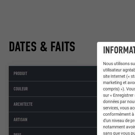
DATES & FAITS
INFORMAT
Nous utilisons su
utilisateur agréab
PRODUIT
Bardeau de 
site Internet (« 
marketing et avo
02 P.10 anth
COULEUR
compris) »). Vous
sur « Enregistrer
données par nous 
ARCHITECTE
services, vous a
conformément à l'
ARTISAN
d'un niveau de p
notamment avoir 
sans que vous pu
Autriche
PAYS