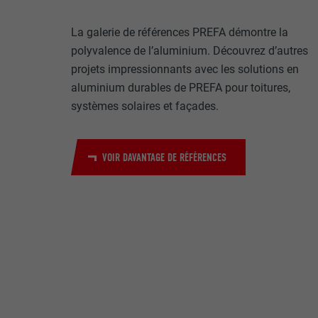
Internet est uti
EXPIRATION
Internet.
La galerie de références PREFA démontre la
NOM
polyvalence de l’aluminium. Découvrez d’autres
UTILITÉ
projets impressionnants avec les solutions en
MARKETING ET 
FOURNISSE
aluminium durables de PREFA pour toitures,
Les cookies « M
systèmes solaires et façades.
annonceurs (pres
EXPIRATION
visiteurs à tra
NOM
plateformes vid
UTILITÉ
VOIR DAVANTAGE DE RÉFÉRENCES
FOURNISSE
NOM
EXPIRATION
FOURNISSE
NOM
EXPIRATION
FOURNISSE
UTILITÉ
EXPIRATION
UTILITÉ
UTILITÉ