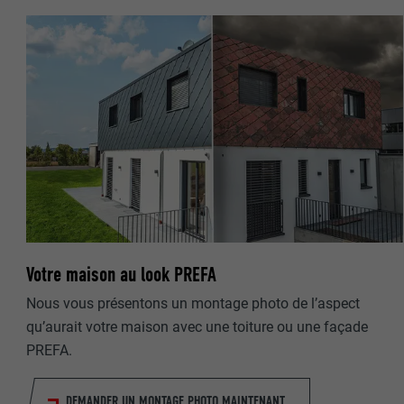
NOM
NOM
FOURNISSE
FOURNISSE
EXPIRATION
EXPIRATION
UTILITÉ
UTILITÉ
NOM
NOM
Votre maison au look PREFA
FOURNISSE
FOURNISSE
Nous vous présentons un montage photo de l’aspect
qu’aurait votre maison avec une toiture ou une façade
EXPIRATION
EXPIRATION
PREFA.
UTILITÉ
UTILITÉ
DEMANDER UN MONTAGE PHOTO MAINTENANT