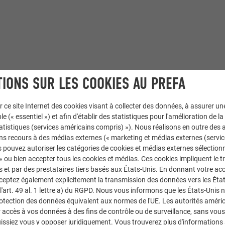
IONS SUR LES COOKIES AU PREFA
r ce site Internet des cookies visant à collecter des données, à assurer u
le (« essentiel ») et afin d'établir des statistiques pour l'amélioration de la
toiture
statistiques (services américains compris) »). Nous réalisons en outre des a
ns recours à des médias externes (« marketing et médias externes (servi
racite
 pouvez autoriser les catégories de cookies et médias externes sélection
 » ou bien accepter tous les cookies et médias. Ces cookies impliquent le 
et par des prestataires tiers basés aux États-Unis. En donnant votre acc
cceptez également explicitement la transmission des données vers les Éta
art. 49 al. 1 lettre a) du RGPD. Nous vous informons que les États-Unis 
rotection des données équivalent aux normes de l'UE. Les autorités améri
accès à vos données à des fins de contrôle ou de surveillance, sans vous
issiez vous y opposer juridiquement. Vous trouverez plus d'informations 