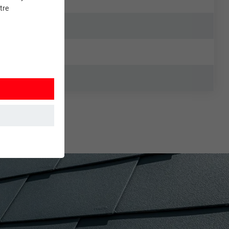
tre
et. Ils
mment le site