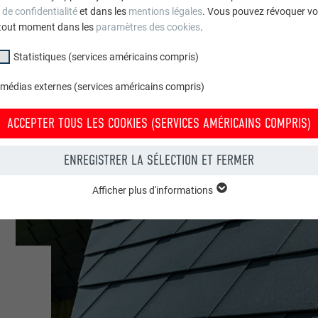
 de confidentialité
et dans les
mentions légales
. Vous pouvez révoquer vo
tout moment dans les
paramètres des cookies
.
aming
Statistiques (services américains compris)
blics & autres installations
 médias externes (services américains compris)
roce & Wir
ACCEPTER TOUS LES COOKIES (SERVICES AMÉRICAINS COMPRIS)
ENREGISTRER LA SÉLECTION ET FERMER
Afficher plus d'informations
groupe « Essentiels » sont nécessaires aux fonctions de base du site Intern
e le site Internet fonctionne correctement.
Afficher les informations relatives aux cookies
PHPSESSID
(SERVICES AMÉRICAINS COMPRIS)
UR
PHP
tatistiques (services américains compris) » nous aident à comprendre co