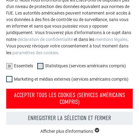
RGPD. Nous vous informons que les États-Unis ne disposent pas
d'un niveau de protection des données équivalent aux normes de
l'UE. Les autorités américaines peuvent notamment avoir accès à
vos données à des fins de contrôle ou de surveillance, sans vous
en informer et sans que vous puissiez vous y opposer
juridiquement. Vous trouverez plus d'informations à ce sujet dans
notre
déclaration de confidentialité
et dans les
mentions légales
.
Vous pouvez révoquer votre consentement à tout moment dans
les
paramètres des cookies
.
Essentiels
Statistiques (services américains compris)
Marketing et médias externes (services américains compris)
ACCEPTER TOUS LES COOKIES (SERVICES AMÉRICAINS
COMPRIS)
Votre maison au look PREFA
ENREGISTRER LA SÉLECTION ET FERMER
Nous vous présentons un montage photo de l’aspect
qu’aurait votre maison avec une toiture ou une façade
Afficher plus d'informations
ESSENTIELS
PREFA.