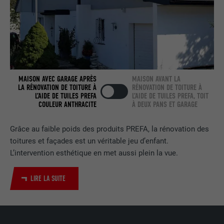
NOM
bcookie
FOURNISSEUR
LinkedIn
EXPIRATION
2 ans
Utilisé par le service de réseau social
MAISON AVEC GARAGE APRÈS
MAISON AVANT LA
UTILITÉ
LinkedIn pour suivre l'utilisation de
LA RÉNOVATION DE TOITURE À
RÉNOVATION DE TOITURE À
services intégrés.
L’AIDE DE TUILES PREFA
L’AIDE DE TUILES PREFA, TOIT
COULEUR ANTHRACITE
À DEUX PANS ET GARAGE
NOM
bscookie
Grâce au faible poids des produits PREFA, la rénovation des
toitures et façades est un véritable jeu d’enfant.
FOURNISSEUR
LinkedIn
L’intervention esthétique en met aussi plein la vue.
EXPIRATION
2 ans
LIRE LA SUITE
Utilisé par le service de réseau social
UTILITÉ
LinkedIn pour suivre l'utilisation de
services intégrés