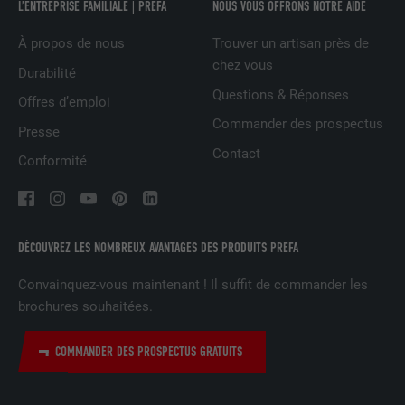
L’ENTREPRISE FAMILIALE | PREFA
NOUS VOUS OFFRONS NOTRE AIDE
À propos de nous
Trouver un artisan près de
NOM
UserMatchHistory
chez vous
Durabilité
FOURNISSEUR
LinkedIn
Questions & Réponses
Offres d’emploi
Commander des prospectus
EXPIRATION
29 jours
Presse
Contact
Conformité
Est utilisé pour suivre l'utilisateur sur
plusieurs sites Internet afin d'afficher de
UTILITÉ
la publicité adaptée aux préférences de
l'utilisateur.
DÉCOUVREZ LES NOMBREUX AVANTAGES DES PRODUITS PREFA
Convainquez-vous maintenant ! Il suffit de commander les
NOM
lidc
brochures souhaitées.
FOURNISSEUR
LinkedIn
COMMANDER DES PROSPECTUS GRATUITS
EXPIRATION
1 jour