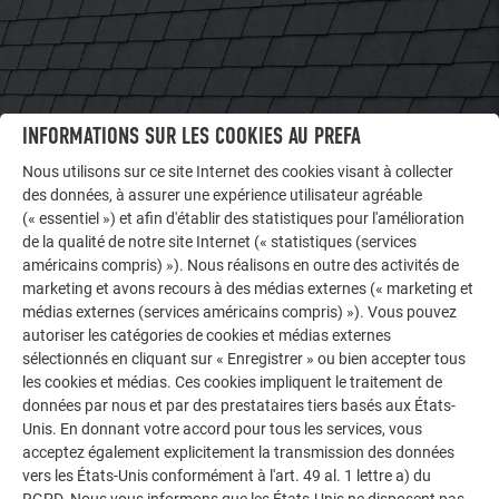
INFORMATIONS SUR LES COOKIES AU PREFA
Nous utilisons sur ce site Internet des cookies visant à collecter
des données, à assurer une expérience utilisateur agréable
(« essentiel ») et afin d'établir des statistiques pour l'amélioration
AUTRES BÂTIMENTS
de la qualité de notre site Internet (« statistiques (services
LAISSEZ-VOUS INSPIRER
américains compris) »). Nous réalisons en outre des activités de
marketing et avons recours à des médias externes (« marketing et
La galerie de références PREFA démontre la
médias externes (services américains compris) »). Vous pouvez
polyvalence de l’aluminium. Découvrez d’autres projets
autoriser les catégories de cookies et médias externes
impressionnants avec les solutions en aluminium
sélectionnés en cliquant sur « Enregistrer » ou bien accepter tous
les cookies et médias. Ces cookies impliquent le traitement de
durables de PREFA pour toitures, systèmes solaires et
données par nous et par des prestataires tiers basés aux États-
façades.
Unis. En donnant votre accord pour tous les services, vous
acceptez également explicitement la transmission des données
vers les États-Unis conformément à l'art. 49 al. 1 lettre a) du
VOIR DAVANTAGE DE RÉFÉRENCES