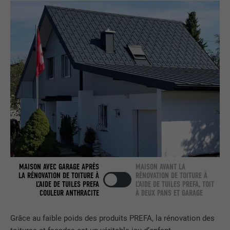
nous » intégrée.
NOM
bcookie
FOURNISSEUR
LinkedIn
EXPIRATION
2 ans
Utilisé par le service de réseau social
UTILITÉ
LinkedIn pour suivre l'utilisation de
services intégrés.
MAISON AVEC GARAGE APRÈS
MAISON AVANT LA
NOM
bscookie
LA RÉNOVATION DE TOITURE À
RÉNOVATION DE TOITURE À
L’AIDE DE TUILES PREFA
L’AIDE DE TUILES PREFA, TOIT
COULEUR ANTHRACITE
À DEUX PANS ET GARAGE
FOURNISSEUR
LinkedIn
Grâce au faible poids des produits PREFA, la rénovation des
EXPIRATION
2 ans