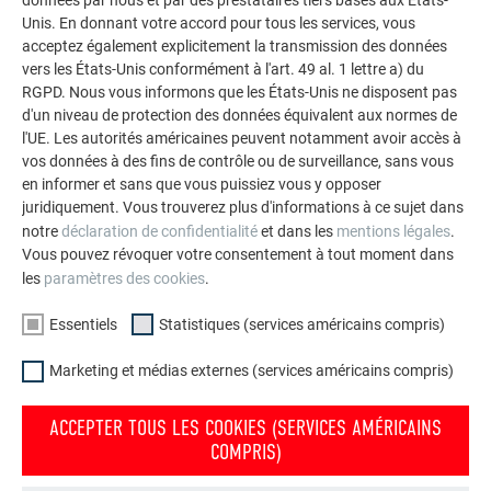
polyvalence de l’aluminium. Découvrez d’autres projets
Unis. En donnant votre accord pour tous les services, vous
impressionnants avec les solutions en aluminium
acceptez également explicitement la transmission des données
vers les États-Unis conformément à l'art. 49 al. 1 lettre a) du
durables de PREFA pour toitures, systèmes solaires et
RGPD. Nous vous informons que les États-Unis ne disposent pas
façades.
d'un niveau de protection des données équivalent aux normes de
l'UE. Les autorités américaines peuvent notamment avoir accès à
vos données à des fins de contrôle ou de surveillance, sans vous
VOIR DAVANTAGE DE RÉFÉRENCES
en informer et sans que vous puissiez vous y opposer
juridiquement. Vous trouverez plus d'informations à ce sujet dans
notre
déclaration de confidentialité
et dans les
mentions légales
.
Vous pouvez révoquer votre consentement à tout moment dans
les
paramètres des cookies
.
Essentiels
Statistiques (services américains compris)
Marketing et médias externes (services américains compris)
ACCEPTER TOUS LES COOKIES (SERVICES AMÉRICAINS
COMPRIS)