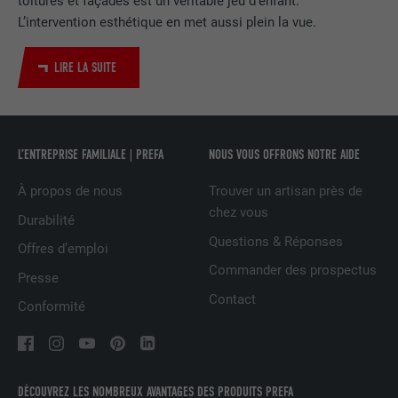
toitures et façades est un véritable jeu d’enfant.
Utilisé par le service de réseau social
L’intervention esthétique en met aussi plein la vue.
UTILITÉ
LinkedIn pour suivre l'utilisation de
services intégrés
LIRE LA SUITE
NOM
UserMatchHistory
L’ENTREPRISE FAMILIALE | PREFA
NOUS VOUS OFFRONS NOTRE AIDE
FOURNISSEUR
LinkedIn
À propos de nous
Trouver un artisan près de
EXPIRATION
29 jours
chez vous
Durabilité
Est utilisé pour suivre l'utilisateur sur
Questions & Réponses
Offres d’emploi
plusieurs sites Internet afin d'afficher de
Commander des prospectus
UTILITÉ
Presse
la publicité adaptée aux préférences de
Contact
l'utilisateur.
Conformité
NOM
lidc
DÉCOUVREZ LES NOMBREUX AVANTAGES DES PRODUITS PREFA