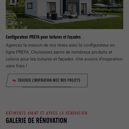
EXPIRATION
1 jour
NOM
lang
Enregistre un identifiant unique utilisé
pour générer des données statistiques
FOURNISSEUR
ads.linkedin.com
UTILITÉ
sur la manière dont l'utilisateur utilise le
Configurateur PREFA pour toitures et façades
site Internet.
EXPIRATION
Session
Agencez la maison de vos rêves avec le configurateur en
ligne PREFA. Choisissez parmi de nombreux produits et
Enregistre la langue choisie par
coloris pour les toitures et façades. Une source d’inspiration
UTILITÉ
NOM
_gaexp
l'utilisateur pour un site Internet.
sans frais !
FOURNISSEUR
Google Optimize
TROUVER L'INSPIRATION AVEC NOS PROJETS
NOM
lang
EXPIRATION
90 jours
FOURNISSEUR
LinkedIn
Est placé afin de tester si le navigateur
UTILITÉ
autorise l'utilisation de cookies. Ne
EXPIRATION
Session
BÂTIMENTS AVANT ET APRÈS LA RÉNOVATION
contient aucun élément d'identification.
GALERIE DE RÉNOVATION
Utilisé par LinkedIn lorsqu'un site
UTILITÉ
Internet contient une fenêtre « Suivez-