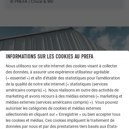
© PREFA | Croce & Wir
INFORMATIONS SUR LES COOKIES AU PREFA
Nous utilisons sur ce site Internet des cookies visant à collecter
des données, à assurer une expérience utilisateur agréable
(« essentiel ») et afin d'établir des statistiques pour l'amélioration
de la qualité de notre site Internet (« statistiques (services
américains compris) »). Nous réalisons en outre des activités de
marketing et avons recours à des médias externes (« marketing et
AUTRES BÂTIMENTS
médias externes (services américains compris) »). Vous pouvez
LAISSEZ-VOUS INSPIRER
autoriser les catégories de cookies et médias externes
sélectionnés en cliquant sur « Enregistrer » ou bien accepter tous
les cookies et médias. Ces cookies impliquent le traitement de
La galerie de références PREFA démontre la
données par nous et par des prestataires tiers basés aux États-
polyvalence de l’aluminium. Découvrez d’autres projets