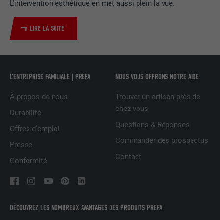
L’intervention esthétique en met aussi plein la vue.
Utilisé par le service de réseau social
UTILITÉ
LinkedIn pour suivre l'utilisation de
LIRE LA SUITE
services intégrés
NOM
UserMatchHistory
L’ENTREPRISE FAMILIALE | PREFA
NOUS VOUS OFFRONS NOTRE AIDE
FOURNISSEUR
LinkedIn
À propos de nous
Trouver un artisan près de
EXPIRATION
29 jours
chez vous
Durabilité
Questions & Réponses
Offres d’emploi
Est utilisé pour suivre l'utilisateur sur
plusieurs sites Internet afin d'afficher de
Commander des prospectus
Presse
UTILITÉ
la publicité adaptée aux préférences de
Contact
Conformité
l'utilisateur.
NOM
lidc
DÉCOUVREZ LES NOMBREUX AVANTAGES DES PRODUITS PREFA
FOURNISSEUR
LinkedIn