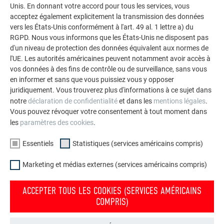
Unis. En donnant votre accord pour tous les services, vous
impressionnants avec les solutions en aluminium
acceptez également explicitement la transmission des données
durables de PREFA pour toitures, systèmes solaires et
vers les États-Unis conformément à l'art. 49 al. 1 lettre a) du
façades.
RGPD. Nous vous informons que les États-Unis ne disposent pas
d'un niveau de protection des données équivalent aux normes de
l'UE. Les autorités américaines peuvent notamment avoir accès à
VOIR DAVANTAGE DE RÉFÉRENCES
vos données à des fins de contrôle ou de surveillance, sans vous
en informer et sans que vous puissiez vous y opposer
juridiquement. Vous trouverez plus d'informations à ce sujet dans
notre
déclaration de confidentialité
et dans les
mentions légales
.
Vous pouvez révoquer votre consentement à tout moment dans
les
paramètres des cookies
.
Essentiels
Statistiques (services américains compris)
Marketing et médias externes (services américains compris)
ACCEPTER TOUS LES COOKIES (SERVICES AMÉRICAINS
COMPRIS)