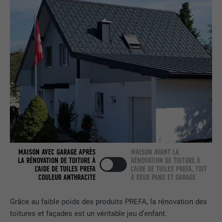
nous » intégrée.
NOM
bcookie
FOURNISSEUR
LinkedIn
EXPIRATION
2 ans
Utilisé par le service de réseau social
UTILITÉ
LinkedIn pour suivre l'utilisation de
services intégrés.
MAISON AVEC GARAGE APRÈS
MAISON AVANT LA
LA RÉNOVATION DE TOITURE À
RÉNOVATION DE TOITURE À
NOM
bscookie
L’AIDE DE TUILES PREFA
L’AIDE DE TUILES PREFA, TOIT
COULEUR ANTHRACITE
À DEUX PANS ET GARAGE
FOURNISSEUR
LinkedIn
Grâce au faible poids des produits PREFA, la rénovation des
EXPIRATION
2 ans
toitures et façades est un véritable jeu d’enfant.