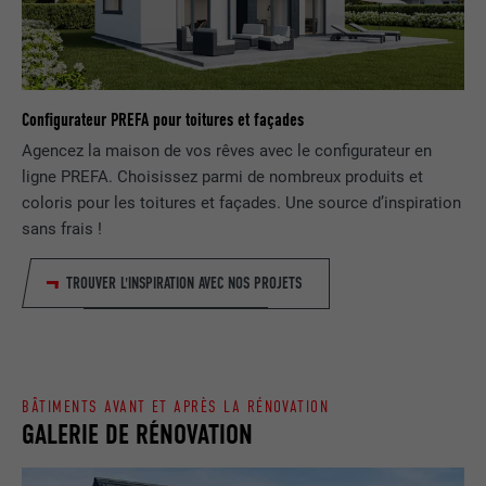
EXPIRATION
1 jour
NOM
lang
Enregistre un identifiant unique utilisé
pour générer des données statistiques
FOURNISSEUR
ads.linkedin.com
UTILITÉ
Configurateur PREFA pour toitures et façades
sur la manière dont l'utilisateur utilise le
site Internet.
Agencez la maison de vos rêves avec le configurateur en
EXPIRATION
Session
ligne PREFA. Choisissez parmi de nombreux produits et
coloris pour les toitures et façades. Une source d’inspiration
Enregistre la langue choisie par
UTILITÉ
NOM
_gaexp
sans frais !
l'utilisateur pour un site Internet.
FOURNISSEUR
Google Optimize
TROUVER L'INSPIRATION AVEC NOS PROJETS
NOM
lang
EXPIRATION
90 jours
FOURNISSEUR
LinkedIn
Est placé afin de tester si le navigateur
UTILITÉ
autorise l'utilisation de cookies. Ne
EXPIRATION
Session
BÂTIMENTS AVANT ET APRÈS LA RÉNOVATION
contient aucun élément d'identification.
GALERIE DE RÉNOVATION
Utilisé par LinkedIn lorsqu'un site
UTILITÉ
Internet contient une fenêtre « Suivez-