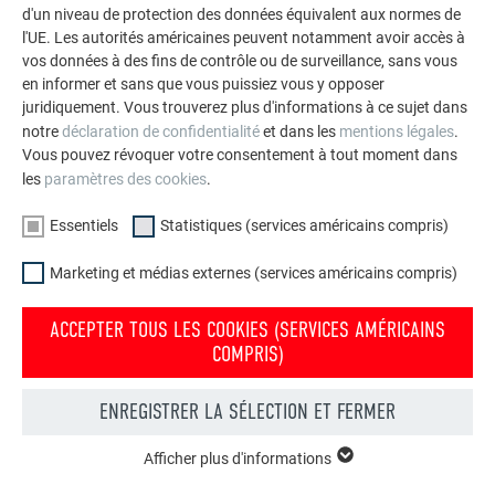
d'un niveau de protection des données équivalent aux normes de
l'UE. Les autorités américaines peuvent notamment avoir accès à
vos données à des fins de contrôle ou de surveillance, sans vous
en informer et sans que vous puissiez vous y opposer
juridiquement. Vous trouverez plus d'informations à ce sujet dans
notre
déclaration de confidentialité
et dans les
mentions légales
.
Vous pouvez révoquer votre consentement à tout moment dans
les
paramètres des cookies
.
Essentiels
Statistiques (services américains compris)
J'ai pris connaissance de la
déclaration de protection
Marketing et médias externes (services américains compris)
des données
.
ACCEPTER TOUS LES COOKIES (SERVICES AMÉRICAINS
ENVOYER
COMPRIS)
*Champs obligatoires
ENREGISTRER LA SÉLECTION ET FERMER
Afficher plus d'informations
ESSENTIELS
L’ENTREPRISE FAMILIALE | PREFA
NOUS VOUS OFFRONS NOTRE AIDE
Les cookies du groupe « Essentiels » sont nécessaires aux