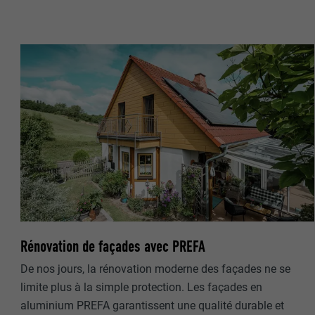
NOM
EXPIRATION
FOURNISSE
UTILITÉ
EXPIRATION
UTILITÉ
UTILITÉ
NOM
NOM
FOURNISSE
FOURNISSE
EXPIRATION
EXPIRATION
Rénovation de façades avec PREFA
UTILITÉ
UTILITÉ
De nos jours, la rénovation moderne des façades ne se
limite plus à la simple protection. Les façades en
NOM
aluminium PREFA garantissent une qualité durable et
NOM