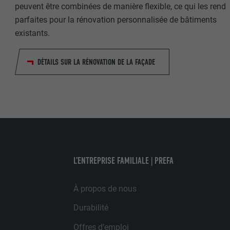
peuvent être combinées de manière flexible, ce qui les rend
FOURNISSE
parfaites pour la rénovation personnalisée de bâtiments
FOURNISSE
existants.
EXPIRATION
EXPIRATION
DÉTAILS SUR LA RÉNOVATION DE LA FAÇADE
UTILITÉ
UTILITÉ
NOM
FOURNISSE
L’ENTREPRISE FAMILIALE | PREFA
EXPIRATION
À propos de nous
UTILITÉ
Durabilité
Offres d’emploi