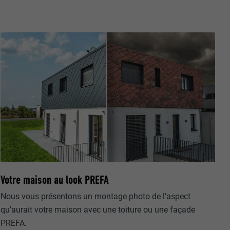
gère le
 l'outil
teur.
amètres
lier la langue
 être affichés
ation.
t être activé
nées
Votre maison au look PREFA
rnet.
net.
Nous vous présentons un montage photo de l’aspect
qu’aurait votre maison avec une toiture ou une façade
PREFA.