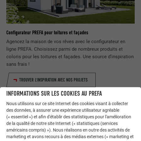
Configurateur PREFA pour toitures et façades
Agencez la maison de vos rêves avec le configurateur en
ligne PREFA. Choisissez parmi de nombreux produits et
coloris pour les toitures et façades. Une source d’inspiration
sans frais !
TROUVER L'INSPIRATION AVEC NOS PROJETS
INFORMATIONS SUR LES COOKIES AU PREFA
Nous utilisons sur ce site Internet des cookies visant à collecter
des données, à assurer une expérience utilisateur agréable
(« essentiel ») et afin d'établir des statistiques pour l'amélioration
de la qualité de notre site Internet (« statistiques (services
américains compris) »). Nous réalisons en outre des activités de
marketing et avons recours à des médias externes (« marketing et