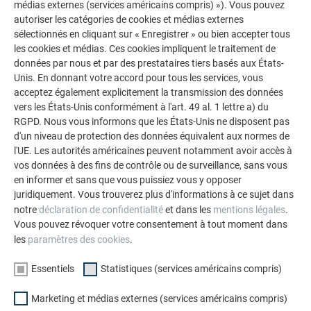
médias externes (services américains compris) »). Vous pouvez
autoriser les catégories de cookies et médias externes
sélectionnés en cliquant sur « Enregistrer » ou bien accepter tous
les cookies et médias. Ces cookies impliquent le traitement de
données par nous et par des prestataires tiers basés aux États-
Unis. En donnant votre accord pour tous les services, vous
Votre maison au look PREFA
acceptez également explicitement la transmission des données
Nous vous présentons un montage photo de l’aspect
vers les États-Unis conformément à l'art. 49 al. 1 lettre a) du
qu’aurait votre maison avec une toiture ou une façade
RGPD. Nous vous informons que les États-Unis ne disposent pas
PREFA.
d'un niveau de protection des données équivalent aux normes de
l'UE. Les autorités américaines peuvent notamment avoir accès à
vos données à des fins de contrôle ou de surveillance, sans vous
DEMANDER UN MONTAGE PHOTO MAINTENANT
en informer et sans que vous puissiez vous y opposer
juridiquement. Vous trouverez plus d'informations à ce sujet dans
notre
déclaration de confidentialité
et dans les
mentions légales
.
Vous pouvez révoquer votre consentement à tout moment dans
les
paramètres des cookies
.
Essentiels
Statistiques (services américains compris)
Marketing et médias externes (services américains compris)