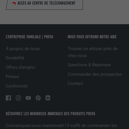
FOURNISSEUR
LinkedIn
ACCÈS AU CENTRE DE TÉLÉCHARGEMENT
EXPIRATION
1 an
Est utilisé pour garantir que le même
UTILITÉ
attribut SameSite est disponible pour
L’ENTREPRISE FAMILIALE | PREFA
NOUS VOUS OFFRONS NOTRE AIDE
tous les cookies dans ce navigateur
À propos de nous
Trouver un artisan près de
chez vous
Durabilité
NOM
_fbp
Questions & Réponses
Offres d’emploi
FOURNISSEUR
Facebook
Commander des prospectus
Presse
Contact
EXPIRATION
3 mois
Conformité
Est utilisé par Facebook pour afficher
une série de produits publicitaires, par
UTILITÉ
exemple des offres en temps réel
DÉCOUVREZ LES NOMBREUX AVANTAGES DES PRODUITS PREFA
d'annonceurs tiers.
Convainquez-vous maintenant ! Il suffit de commander les