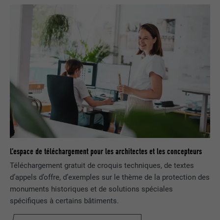
Est utilisé pour suivre l'utilisateur sur
plusieurs sites Internet afin d'afficher de
UTILITÉ
la publicité adaptée aux préférences de
l'utilisateur.
NOM
lidc
FOURNISSEUR
LinkedIn
EXPIRATION
1 jour
Utilisé par le service de réseau social
L’espace de téléchargement pour les architectes et les concepteurs
UTILITÉ
LinkedIn pour suivre l'utilisation de
Téléchargement gratuit de croquis techniques, de textes
services intégrés
d’appels d’offre, d’exemples sur le thème de la protection des
monuments historiques et de solutions spéciales
NOM
lissc
spécifiques à certains bâtiments.