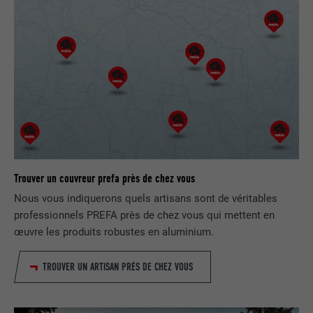
FOURNISSEUR
Google Optimize
NOM
lang
EXPIRATION
90 jours
FOURNISSEUR
LinkedIn
Est placé afin de tester si le navigateur
UTILITÉ
autorise l'utilisation de cookies. Ne
EXPIRATION
Session
contient aucun élément d'identification.
Utilisé par LinkedIn lorsqu'un site
UTILITÉ
Internet contient une fenêtre « Suivez-
nous » intégrée.
Trouver un couvreur prefa près de chez vous
Nous vous indiquerons quels artisans sont de véritables
NOM
bcookie
professionnels PREFA près de chez vous qui mettent en
œuvre les produits robustes en aluminium.
FOURNISSEUR
LinkedIn
EXPIRATION
2 ans
TROUVER UN ARTISAN PRÈS DE CHEZ VOUS
Utilisé par le service de réseau social
UTILITÉ
LinkedIn pour suivre l'utilisation de