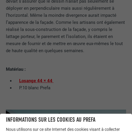
devait s’assurer que le dessin n’allait pas seulement se
déployer en perpendiculaire mais aussi régulièrement à
l’horizontal. Même la moindre divergence aurait impacté
l’apparence de la façade. Comme les artisans ont également
réalisé la sous-construction de la façade, y compris le
lattage porteur, le parement et l’isolation, ils étaient en
mesure de fournir et de mettre en œuvre eux-mêmes le tout
de haute qualité en quelques semaines.
Matériau :
Losange 44 × 44
P.10 blanc Prefa
INFORMATIONS SUR LES COOKIES AU PREFA
Nous utilisons sur ce site Internet des cookies visant à collecter