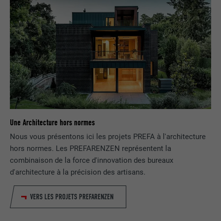
services intégrés.
NOM
bscookie
FOURNISSEUR
LinkedIn
EXPIRATION
2 ans
Utilisé par le service de réseau social
Une Architecture hors normes
UTILITÉ
LinkedIn pour suivre l'utilisation de
services intégrés
Nous vous présentons ici les projets PREFA à l'architecture
hors normes. Les PREFARENZEN représentent la
combinaison de la force d'innovation des bureaux
NOM
UserMatchHistory
d'architecture à la précision des artisans.
FOURNISSEUR
LinkedIn
VERS LES PROJETS PREFARENZEN
EXPIRATION
29 jours