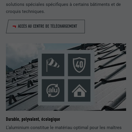
UTILITÉ
Internet contient une fenêtre « Suivez-
solutions spéciales spécifiques à certains bâtiments et de
nous » intégrée.
croquis techniques.
ACCÈS AU CENTRE DE TÉLÉCHARGEMENT
NOM
bcookie
FOURNISSEUR
LinkedIn
EXPIRATION
2 ans
Utilisé par le service de réseau social
UTILITÉ
LinkedIn pour suivre l'utilisation de
services intégrés.
NOM
bscookie
FOURNISSEUR
LinkedIn
Durable, polyvalent, écologique
L’aluminium constitue le matériau optimal pour les maîtres
EXPIRATION
2 ans