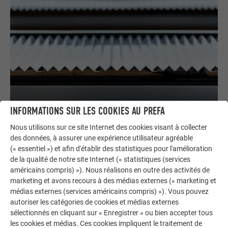
INFORMATIONS SUR LES COOKIES AU PREFA
Nous utilisons sur ce site Internet des cookies visant à collecter
DE BEAUX PROFILS TRIANGLE PREFA
des données, à assurer une expérience utilisateur agréable
(« essentiel ») et afin d'établir des statistiques pour l'amélioration
Didier Bougeard, qui dirige l’entreprise familiale BDN Bardage
de la qualité de notre site Internet (« statistiques (services
américains compris) »). Nous réalisons en outre des activités de
spécialisée dans l’habillage de
façade
, la
couverture
et
marketing et avons recours à des médias externes (« marketing et
l’isolation extérieure, était responsable de la mise en œuvre
médias externes (services américains compris) »). Vous pouvez
de ce projet. Depuis cette expérience, il est un adepte du
autoriser les catégories de cookies et médias externes
produit. Il a également beaucoup apprécié le suivi
sélectionnés en cliquant sur « Enregistrer » ou bien accepter tous
professionnel dont il a pu profiter. Fort de cette excellente
les cookies et médias. Ces cookies impliquent le traitement de