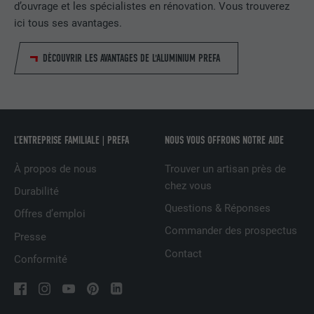
d’ouvrage et les spécialistes en rénovation. Vous trouverez
ici tous ses avantages.
Utilisé par le service de réseau social
UTILITÉ
LinkedIn pour suivre l'utilisation de
services intégrés
DÉCOUVRIR LES AVANTAGES DE L'ALUMINIUM PREFA
NOM
UserMatchHistory
FOURNISSEUR
LinkedIn
L’ENTREPRISE FAMILIALE | PREFA
NOUS VOUS OFFRONS NOTRE AIDE
EXPIRATION
29 jours
À propos de nous
Trouver un artisan près de
chez vous
Durabilité
Est utilisé pour suivre l'utilisateur sur
Questions & Réponses
Offres d’emploi
plusieurs sites Internet afin d'afficher de
UTILITÉ
la publicité adaptée aux préférences de
Commander des prospectus
Presse
l'utilisateur.
Contact
Conformité
NOM
lidc