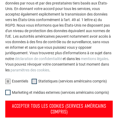
collaboration avec DLW architectes et PREFA, il espère avoir
données par nous et par des prestataires tiers basés aux États-
plus souvent l’occasion de poser de l’aluminium. Il a avant
Unis. En donnant votre accord pour tous les services, vous
acceptez également explicitement la transmission des données
tout été convaincu par la simplicité du système de fixation
vers les États-Unis conformément à l'art. 49 al. 1 lettre a) du
qui garantit une mise en œuvre aisée. Les profils ont été
RGPD. Nous vous informons que les États-Unis ne disposent pas
posés sur une sous-construction métallique à l’aide de
d'un niveau de protection des données équivalent aux normes de
pattes de fixation coulissantes. La
sous-
l'UE. Les autorités américaines peuvent notamment avoir accès à
construction
exigeait de travailler avec une extrême
vos données à des fins de contrôle ou de surveillance, sans vous
précision, ce qui n’a posé aucun problème à cet artisan
en informer et sans que vous puissiez vous y opposer
compétent. Pour Didier Bougeard, les profilés triangle en
juridiquement. Vous trouverez plus d'informations à ce sujet dans
notre
déclaration de confidentialité
et dans les
mentions légales
.
aluminium naturel étaient idéals en raison de l’étroitesse de
Vous pouvez révoquer votre consentement à tout moment dans
la rue et du peu de place dont disposaient les ouvriers. La
les
paramètres des cookies
.
simplicité et la rapidité de la pose ont de ce fait
considérablement facilité les travaux.
Essentiels
Statistiques (services américains compris)
Matériau :
Marketing et médias externes (services américains compris)
Profils triangle
ACCEPTER TOUS LES COOKIES (SERVICES AMÉRICAINS
Aluminium naturel
COMPRIS)