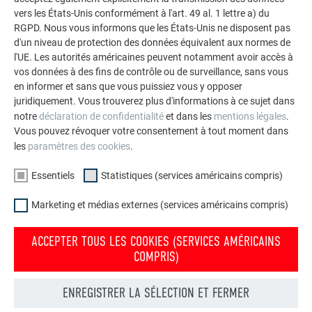
vers les États-Unis conformément à l'art. 49 al. 1 lettre a) du
À la demande des propriétaires, l’
évacuation des eaux
RGPD. Nous vous informons que les États-Unis ne disposent pas
pluviales
a été pensée différemment selon les côtés : sur la
d'un niveau de protection des données équivalent aux normes de
façade arrière, l’évacuation se fait par une gouttière
l'UE. Les autorités américaines peuvent notamment avoir accès à
classique, tandis qu’aucune gouttière n’a été prévue sur la
vos données à des fins de contrôle ou de surveillance, sans vous
en informer et sans que vous puissiez vous y opposer
façade avant, largement visible. Le retrait de la façade
juridiquement. Vous trouverez plus d'informations à ce sujet dans
permet cette configuration sans difficulté technique. Les
notre
déclaration de confidentialité
et dans les
mentions légales
.
étroits débords de toit sur la partie pignon du bâtiment ont
Vous pouvez révoquer votre consentement à tout moment dans
également été conçus de manière intentionnelle. Ils
les
paramètres des cookies
.
protègent les façades en saule des intempéries et
témoignent, malgré la simplicité apparente du projet, du soin
Essentiels
Statistiques (services américains compris)
apporté à une exécution artisanale précise.
Marketing et médias externes (services américains compris)
ACCEPTER TOUS LES COOKIES (SERVICES AMÉRICAINS
COMPRIS)
ENREGISTRER LA SÉLECTION ET FERMER