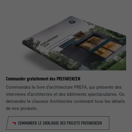
EXPIRATION
1 jour
Utilisé par le service de réseau social
UTILITÉ
LinkedIn pour suivre l'utilisation de
services intégrés
NOM
lissc
FOURNISSEUR
LinkedIn
EXPIRATION
1 an
Commander gratuitement des PREFARENZEN
Est utilisé pour garantir que le même
Commandez le livre d’architecture PREFA, qui présente des
UTILITÉ
attribut SameSite est disponible pour
interviews d’architectes et des bâtiments spectaculaires. Ou
tous les cookies dans ce navigateur
demandez le classeur Architectes contenant tous les détails
de nos produits.
NOM
_fbp
COMMANDER LE CATALOGUE DES PROJETS PREFARENZEN