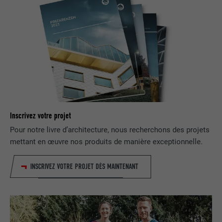
NOM
bcookie
FOURNISSEUR
LinkedIn
EXPIRATION
2 ans
Utilisé par le service de réseau social
UTILITÉ
LinkedIn pour suivre l'utilisation de
services intégrés.
Inscrivez votre projet
Pour notre livre d’architecture, nous recherchons des projets
mettant en œuvre nos produits de manière exceptionnelle.
NOM
bscookie
INSCRIVEZ VOTRE PROJET DÈS MAINTENANT
FOURNISSEUR
LinkedIn
EXPIRATION
2 ans
Utilisé par le service de réseau social