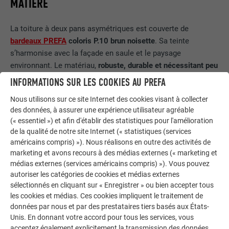
MATIÈRE
La toiture à deux pans asymétriques est couverte de
bardeaux PREFA
coloris P.10 brun noisette
. Sa teinte
s’harmonise avec la façade en saule et le paysage
environnant. Le matériau,
robuste, durable et nécessitant peu
d’entretien
, s’inscrit parfaitement dans le concept
INFORMATIONS SUR LES COOKIES AU PREFA
pragmatique de la construction. Un détail remarquable : le
Nous utilisons sur ce site Internet des cookies visant à collecter
long bandeau de fenêtres qui s’étire presque sur toute la
des données, à assurer une expérience utilisateur agréable
largeur de la toiture, interrompant le revêtement en bardeaux.
(« essentiel ») et afin d'établir des statistiques pour l'amélioration
La réalisation de cette solution sur mesure a nécessité une
de la qualité de notre site Internet (« statistiques (services
planification et une mise en œuvre particulièrement
américains compris) »). Nous réalisons en outre des activités de
soignées. Philippe Iacono di Cacito, de l’entreprise ID
marketing et avons recours à des médias externes (« marketing et
Couverture, responsable de la toiture, explique : « Le lien
médias externes (services américains compris) »). Vous pouvez
autoriser les catégories de cookies et médias externes
personnel avec les projets est essentiel pour moi. » En
sélectionnés en cliquant sur « Enregistrer » ou bien accepter tous
étroite collaboration avec les architectes, il a conçu des
les cookies et médias. Ces cookies impliquent le traitement de
raccords spécifiques, un projet expérimental en construction
données par nous et par des prestataires tiers basés aux États-
bois comme celui-ci ne permettant pas de recourir à une
Unis. En donnant votre accord pour tous les services, vous
couverture standard.
acceptez également explicitement la transmission des données