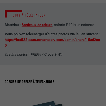
NOM
lang
Enregistre un identifiant unique utilisé
pour générer des données statistiques
PHOTOS À TÉLÉCHARGER
FOURNISSEUR
ads.linkedin.com
UTILITÉ
sur la manière dont l'utilisateur utilise le
site Internet.
Matériau :
Bardeaux de toiture
, coloris P.10 brun noisette
EXPIRATION
Session
Vous pouvez télécharger d’autres photos via le lien suivant :
Enregistre la langue choisie par
https://brx522.saas.contentserv.com/admin/share/15ad2cc
UTILITÉ
NOM
_gaexp
l'utilisateur pour un site Internet.
0
FOURNISSEUR
Google Optimize
Crédits photos : PREFA / Croce & Wir
NOM
lang
EXPIRATION
90 jours
FOURNISSEUR
LinkedIn
Est placé afin de tester si le navigateur
UTILITÉ
autorise l'utilisation de cookies. Ne
EXPIRATION
Session
DOSSIER DE PRESSE À TÉLÉCHARGER
contient aucun élément d'identification.
Utilisé par LinkedIn lorsqu'un site
UTILITÉ
Internet contient une fenêtre « Suivez-
nous » intégrée.