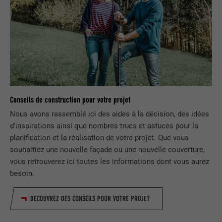
UTILITÉ
LinkedIn pour suivre l'utilisation de
services intégrés
NOM
UserMatchHistory
FOURNISSEUR
LinkedIn
EXPIRATION
29 jours
Conseils de construction pour votre projet
Est utilisé pour suivre l'utilisateur sur
Nous avons rassemblé ici des aides à la décision, des idées
plusieurs sites Internet afin d'afficher de
d'inspirations ainsi que nombres trucs et astuces pour la
UTILITÉ
la publicité adaptée aux préférences de
planification et la réalisation de votre projet. Que vous
l'utilisateur.
souhaitiez une nouvelle façade ou une nouvelle couverture,
vous retrouverez ici toutes les informations dont vous aurez
besoin.
NOM
lidc
DÉCOUVREZ DES CONSEILS POUR VOTRE PROJET
FOURNISSEUR
LinkedIn