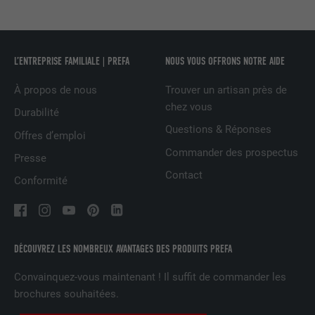
FOURNISSEUR
Facebook
EXPIRATION
3 mois
L’ENTREPRISE FAMILIALE | PREFA
NOUS VOUS OFFRONS NOTRE AIDE
Est utilisé par Facebook pour afficher
une série de produits publicitaires, par
UTILITÉ
À propos de nous
Trouver un artisan près de
exemple des offres en temps réel
chez vous
Durabilité
d'annonceurs tiers.
Questions & Réponses
Offres d’emploi
Commander des prospectus
Presse
NOM
fr
Contact
Conformité
FOURNISSEUR
Facebook
EXPIRATION
3 mois
DÉCOUVREZ LES NOMBREUX AVANTAGES DES PRODUITS PREFA
Est utilisé par Facebook pour afficher
une série de produits publicitaires, par
Convainquez-vous maintenant ! Il suffit de commander les
UTILITÉ
exemple des offres en temps réel
brochures souhaitées.
d'annonceurs tiers.