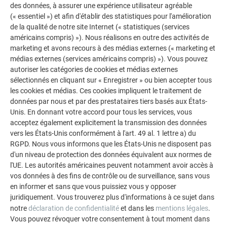
intègre de multiples niveaux, espaces libres et incisions
des données, à assurer une expérience utilisateur agréable
ainsi que des replis vers l’intérieur et des ouvertures vers
(« essentiel ») et afin d'établir des statistiques pour l'amélioration
l’extérieur. Avec la couverture en aluminium de PREFA, il met
de la qualité de notre site Internet (« statistiques (services
en outre une touche de modernité dans ce quartier à
américains compris) »). Nous réalisons en outre des activités de
l’architecture du XIXe siècle.
marketing et avons recours à des médias externes (« marketing et
médias externes (services américains compris) »). Vous pouvez
autoriser les catégories de cookies et médias externes
LE TOUT ET PLUS QUE LA SOMME DE SES
sélectionnés en cliquant sur « Enregistrer » ou bien accepter tous
PARTIES
les cookies et médias. Ces cookies impliquent le traitement de
données par nous et par des prestataires tiers basés aux États-
Unis. En donnant votre accord pour tous les services, vous
Les losanges de toiture PREFA ont été choisis en raison de
acceptez également explicitement la transmission des données
leur qualité, de leur vaste champ d’applications et de leur
vers les États-Unis conformément à l'art. 49 al. 1 lettre a) du
flexibilité, mais également parce que les produits PREFA en
RGPD. Nous vous informons que les États-Unis ne disposent pas
aluminium sont faciles à transformer. En raison de la
d'un niveau de protection des données équivalent aux normes de
complexité du toit, il était capital de pouvoir travailler avec le
l'UE. Les autorités américaines peuvent notamment avoir accès à
vos données à des fins de contrôle ou de surveillance, sans vous
même matériau et la même couleur, quels que soient les
en informer et sans que vous puissiez vous y opposer
éléments ou le système utilisés. Voilà pourquoi le choix
juridiquement. Vous trouverez plus d'informations à ce sujet dans
s’est porté sur les losanges de toiture pour les brisis, tandis
notre
déclaration de confidentialité
et dans les
mentions légales
.
que Falzonal a été retenu pour réaliser la couverture à joint
Vous pouvez révoquer votre consentement à tout moment dans
debout à double agrafe des lucarnes. Falzonal a l’avantage