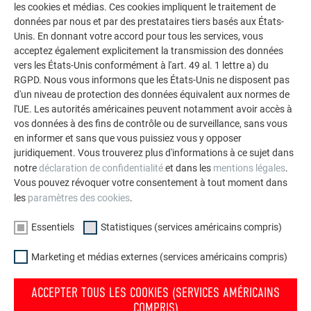
avec leur temps, Jack Titley a grandi au son de la radio
les cookies et médias. Ces cookies impliquent le traitement de
données par nous et par des prestataires tiers basés aux États-
anglaise des années 80 et des vieux vinyles Américains de
Unis. En donnant votre accord pour tous les services, vous
son père.
acceptez également explicitement la transmission des données
vers les États-Unis conformément à l'art. 49 al. 1 lettre a) du
Il monte avec sa sœur leur premier groupe à 20 ans, en l’an
RGPD. Nous vous informons que les États-Unis ne disposent pas
2000 : le Jack Danielle’s String Band, mélangeant avec
d'un niveau de protection des données équivalent aux normes de
bonheur le folklore d’origine de leurs parents, le Bluegrass et
l'UE. Les autorités américaines peuvent notamment avoir accès à
les musiques actuelles de leur propre génération.
vos données à des fins de contrôle ou de surveillance, sans vous
en informer et sans que vous puissiez vous y opposer
Depuis, au cours de de vingt années de pratique tout terrain
juridiquement. Vous trouverez plus d'informations à ce sujet dans
dans la galaxie rock’n’roll, Jack a évolué dans des dizaines
notre
déclaration de confidentialité
et dans les
mentions légales
.
de formations diverses et éclectiques et y a forgé son
Vous pouvez révoquer votre consentement à tout moment dans
propre style et sa propre signature.
les
paramètres des cookies
.
Diplômé du Centre de Musiques Actuelles de Valenciennes,
Essentiels
Statistiques (services américains compris)
le multi-instrumentiste compositeur s’est forgé une patte
unique. Fort d’un répertoire personnel désormais
Marketing et médias externes (services américains compris)
conséquent, Jack a créé le « Bizness », un octet de
compagnons de longue date triés sur le volet, dédié à ses
ACCEPTER TOUS LES COOKIES (SERVICES AMÉRICAINS
propres compositions et à la reconquête des grandes
COMPRIS)