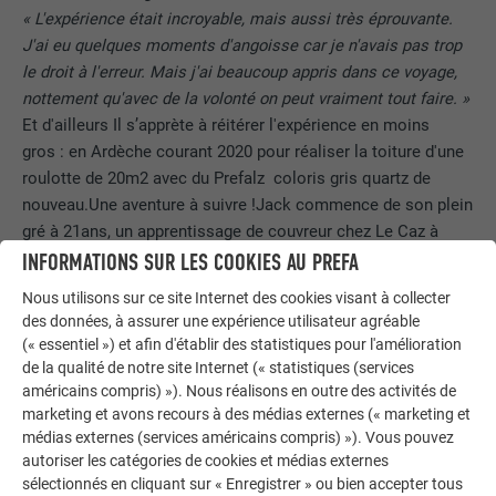
« L'expérience était incroyable, mais aussi très éprouvante.
J'ai eu quelques moments d'angoisse car je n'avais pas trop
le droit à l'erreur. Mais j'ai beaucoup appris dans ce voyage,
nottement qu'avec de la volonté on peut vraiment tout faire. »
Et d'ailleurs Il s’apprète à réitérer l'expérience en moins
gros : en Ardèche courant 2020 pour réaliser la toiture d'une
roulotte de 20m2 avec du Prefalz coloris gris quartz de
nouveau.Une aventure à suivre !Jack commence de son plein
gré à 21ans, un apprentissage de couvreur chez Le Caz à
Callac et dans le CFA de Plérin. Au bout de 2 ans il obtient
INFORMATIONS SUR LES COOKIES AU PREFA
son CAP de couvreur ainsi qu’un BEP techniques du toit, le
Nous utilisons sur ce site Internet des cookies visant à collecter
tout ponctué d’une jolie médaille réservée aux meilleurs
des données, à assurer une expérience utilisateur agréable
résultats de l’examen.Depuis, il applique son art avec
(« essentiel ») et afin d'établir des statistiques pour l'amélioration
bonheur sur les toits.
de la qualité de notre site Internet (« statistiques (services
américains compris) »). Nous réalisons en outre des activités de
marketing et avons recours à des médias externes (« marketing et
DU CÔTÉ MUSIQUE
médias externes (services américains compris) »). Vous pouvez
autoriser les catégories de cookies et médias externes
Né de parents Beatniks-Bourlingueurs, en osmose totale
sélectionnés en cliquant sur « Enregistrer » ou bien accepter tous