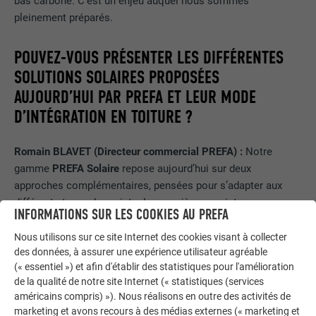
bas carbone. C’est un enjeu auquel nous sommes
pleinement préparés.
POUVEZ-VOUS PRÉSENTER LES DIFFÉRENTES
SOLUTIONS SOLAIRES PROPOSÉES
AUJOURD’HUI PAR PREFA ET LEUR MODE
D’INTÉGRATION EN TOITURE ?
Romain BLAVET (Directeur commercial PREFA) :
Notre
gamme
PREFA Solaire
repose aujourd’hui sur deux
approches complémentaires, pensées pour s’adapter aux
différents types de projets. La première consiste en un
INFORMATIONS SUR LES COOKIES AU PREFA
module solaire en surimposition, conçu pour être installé
directement sur un support de couverture très répandu, le
Nous utilisons sur ce site Internet des cookies visant à collecter
des données, à assurer une expérience utilisateur agréable
joint debout. Cette solution permet d’ajouter une production
(« essentiel ») et afin d'établir des statistiques pour l'amélioration
d’énergie sur une toiture existante ou neuve tout en
de la qualité de notre site Internet (« statistiques (services
préservant son esthétique et sa structure.
américains compris) »). Nous réalisons en outre des activités de
marketing et avons recours à des médias externes (« marketing et
La seconde approche est une solution entièrement intégrée :