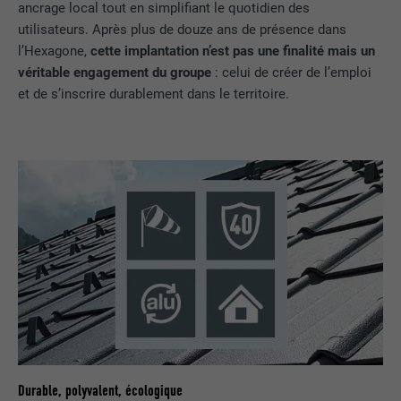
ancrage local tout en simplifiant le quotidien des
enregistrés, en particulier la langue que
UTILITÉ
vous préférez, combien de résultats de
utilisateurs. Après plus de douze ans de présence dans
NOM
_gid
recherche doivent être affichés par page
l’Hexagone,
cette implantation n’est pas une finalité mais un
(p. ex. 10 ou 20) et si le filtre Google
véritable engagement du groupe
: celui de créer de l’emploi
FOURNISSEUR
Google Universal Analytics
SafeSearch doit être activé ou non.
et de s’inscrire durablement dans le territoire.
EXPIRATION
1 jour
NOM
lang
Enregistre un identifiant unique utilisé
pour générer des données statistiques
FOURNISSEUR
ads.linkedin.com
UTILITÉ
sur la manière dont l'utilisateur utilise le
site Internet.
EXPIRATION
Session
Enregistre la langue choisie par
UTILITÉ
NOM
_gaexp
l'utilisateur pour un site Internet.
FOURNISSEUR
Google Optimize
NOM
lang
EXPIRATION
90 jours
Durable, polyvalent, écologique
FOURNISSEUR
LinkedIn