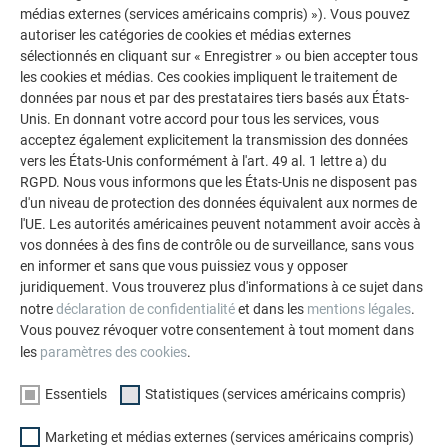
médias externes (services américains compris) »). Vous pouvez
il s’agit de notre
tuile solaire
, un module photovoltaïque
autoriser les catégories de cookies et médias externes
directement incorporé dans la couverture. Cette tuile
sélectionnés en cliquant sur « Enregistrer » ou bien accepter tous
s’insère harmonieusement dans l’ensemble du système, qu’il
les cookies et médias. Ces cookies impliquent le traitement de
s’agisse des rives, des égouts ou des raccordements, pour
données par nous et par des prestataires tiers basés aux États-
offrir une finition homogène et parfaitement cohérente avec
Unis. En donnant votre accord pour tous les services, vous
acceptez également explicitement la transmission des données
le reste de la toiture. Avec ces deux technologies, nous
vers les États-Unis conformément à l'art. 49 al. 1 lettre a) du
couvrons à la fois les besoins d’équipement en rénovation et
RGPD. Nous vous informons que les États-Unis ne disposent pas
ceux de l’intégration architecturale en neuf, tout en
d'un niveau de protection des données équivalent aux normes de
garantissant une esthétique maîtrisée.
l'UE. Les autorités américaines peuvent notamment avoir accès à
vos données à des fins de contrôle ou de surveillance, sans vous
VOUS DISPOSEZ DE DEUX CENTRES DE
en informer et sans que vous puissiez vous y opposer
juridiquement. Vous trouverez plus d'informations à ce sujet dans
FORMATION ET INTERVENEZ EN CFA OU AUPRÈS
notre
déclaration de confidentialité
et dans les
mentions légales
.
DES COMPAGNONS DU DEVOIR. POURQUOI LA
Vous pouvez révoquer votre consentement à tout moment dans
FORMATION EST-ELLE DEVENUE UN PILIER
les
paramètres des cookies
.
CENTRAL DE VOTRE MODÈLE EN FRANCE ?
Essentiels
Statistiques (services américains compris)
Eric SCHACH (Directeur technique PREFA) :
Sur le marché
Marketing et médias externes (services américains compris)