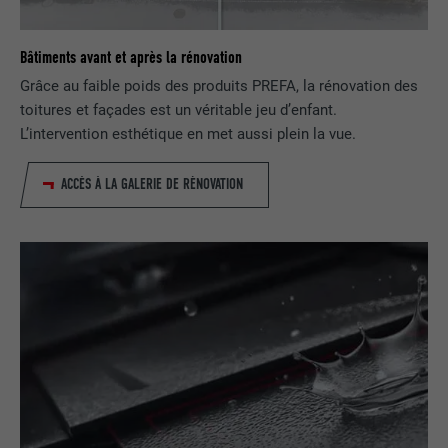
FOURNISSEUR
LinkedIn
Bâtiments avant et après la rénovation
EXPIRATION
2 ans
Grâce au faible poids des produits PREFA, la rénovation des
toitures et façades est un véritable jeu d’enfant.
Utilisé par le service de réseau social
L’intervention esthétique en met aussi plein la vue.
UTILITÉ
LinkedIn pour suivre l'utilisation de
services intégrés
ACCÈS À LA GALERIE DE RÉNOVATION
NOM
UserMatchHistory
FOURNISSEUR
LinkedIn
EXPIRATION
29 jours
Est utilisé pour suivre l'utilisateur sur
plusieurs sites Internet afin d'afficher de
UTILITÉ
la publicité adaptée aux préférences de
l'utilisateur.