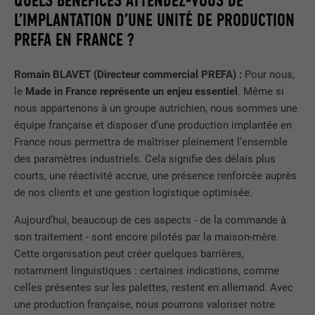
QUELS BÉNÉFICES ATTENDEZ-VOUS DE
applications PHP et garantit que toutes
UTILITÉ
L’IMPLANTATION D’UNE UNITÉ DE PRODUCTION
les fonctions de la page qui utilisent le
MARKETING ET MÉDIAS EXTERNES (SERVICES AMÉRICAINS
FOURNISSEUR
Google Universal Analytics
langage de programmation PHP
PREFA EN FRANCE ?
COMPRIS)
peuvent être affichées correctement.
Les cookies « Marketing et médias externes (services
EXPIRATION
2 ans
Romain BLAVET (Directeur commercial PREFA) :
Pour nous,
américains compris) » sont utilisés par les annonceurs
(prestataires tiers) pour afficher de la publicité personnalisée.
le
Made in France représente un enjeu essentiel
. Même si
Enregistre un identifiant unique utilisé
NOM
cookie_optin
Ils observent pour cela les visiteurs à travers les sites Internet.
nous appartenons à un groupe autrichien, nous sommes une
pour générer des données statistiques
UTILITÉ
Lorsque ces cookies sont acceptés, l'accès aux contenus des
sur la manière dont l'utilisateur utilise le
équipe française et disposer d’une production implantée en
FOURNISSEUR
Sgalinski
plateformes vidéo et de réseaux sociaux ne nécessite plus de
site Internet.
France nous permettra de maîtriser pleinement l’ensemble
consentement manuel.
des paramètres industriels. Cela signifie des délais plus
EXPIRATION
12 mois
courts, une réactivité accrue, une présence renforcée auprès
Afficher les informations relatives aux cookies
NOM
NID
NOM
_gat
Ce cookie est essentiel au
de nos clients et une gestion logistique optimisée.
fonctionnement de l'extension qui gère
FOURNISSEUR
Google
Aujourd’hui, beaucoup de ces aspects - de la commande à
FOURNISSEUR
Google Analytics
le consentement pour les cookies. Il doit
UTILITÉ
son traitement - sont encore pilotés par la maison-mère.
être enregistré pour que l'outil sache
EXPIRATION
6 mois
EXPIRATION
1 jour
quels groupes de cookies ont été
Cette organisation peut créer quelques barrières,
acceptés par l'utilisateur.
notamment linguistiques : certaines indications, comme
Ce cookie comprend un identifiant
Est utilisé par Google Analytics pour
celles présentes sur les palettes, restent en allemand. Avec
unique via lequel vos paramètres
UTILITÉ
limiter le taux de sollicitation.
une production française, nous pourrons valoriser notre
préférés et d'autres informations sont