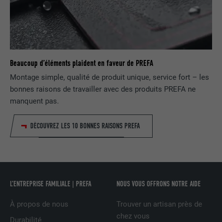
NOM
lidc
FOURNISSEUR
LinkedIn
Beaucoup d’éléments plaident en faveur de PREFA
EXPIRATION
1 jour
Montage simple, qualité de produit unique, service fort – les
bonnes raisons de travailler avec des produits PREFA ne
Utilisé par le service de réseau social
manquent pas.
UTILITÉ
LinkedIn pour suivre l'utilisation de
services intégrés
DÉCOUVREZ LES 10 BONNES RAISONS PREFA
NOM
lissc
FOURNISSEUR
LinkedIn
L’ENTREPRISE FAMILIALE | PREFA
NOUS VOUS OFFRONS NOTRE AIDE
EXPIRATION
1 an
À propos de nous
Trouver un artisan près de
chez vous
Est utilisé pour garantir que le même
Durabilité