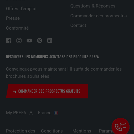
UTILITÉ
attribut SameSite est disponible pour
Questions & Réponses
Offres d’emploi
tous les cookies dans ce navigateur
Commander des prospectus
Presse
Contact
Conformité
NOM
_fbp
FOURNISSEUR
Facebook
DÉCOUVREZ LES NOMBREUX AVANTAGES DES PRODUITS PREFA
EXPIRATION
3 mois
Convainquez-vous maintenant ! Il suffit de commander les
Est utilisé par Facebook pour afficher
brochures souhaitées.
une série de produits publicitaires, par
UTILITÉ
exemple des offres en temps réel
d'annonceurs tiers.
COMMANDER DES PROSPECTUS GRATUITS
NOM
fr
My PREFA
France
FOURNISSEUR
Facebook
Protection des
Conditions
Mentions
Paramètres