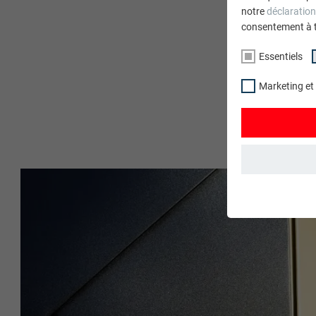
notre
déclaration
consentement à 
Essentiels
Marketing et
ESSENTIELS
Les cookies du 
garantissent qu
NOM
STATISTIQUES 
FOURNISSE
Les cookies « S