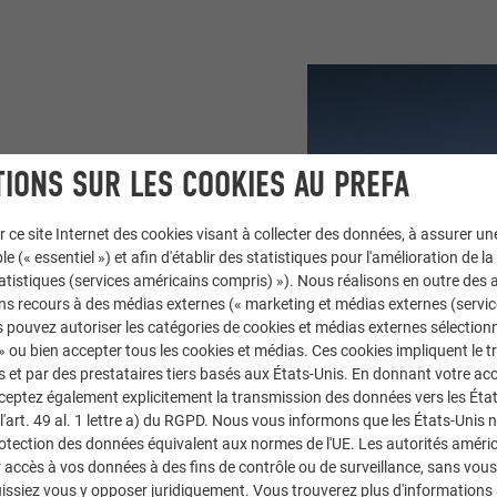
CONTRE UN
IONS SUR LES COOKIES AU PREFA
r ce site Internet des cookies visant à collecter des données, à assurer u
le (« essentiel ») et afin d'établir des statistiques pour l'amélioration de la
statistiques (services américains compris) »). Nous réalisons en outre des a
ainement parce que les
ns recours à des médias externes (« marketing et médias externes (servi
 pouvez autoriser les catégories de cookies et médias externes sélection
tion affiche ouvertement
 » ou bien accepter tous les cookies et médias. Ces cookies impliquent le 
nnement. Le bâtiment n’a
et par des prestataires tiers basés aux États-Unis. En donnant votre acc
couvrir sous des angles
cceptez également explicitement la transmission des données vers les Éta
nord, un petit parc doté
art. 49 al. 1 lettre a) du RGPD. Nous vous informons que les États-Unis 
rotection des données équivalent aux normes de l'UE. Les autorités améri
éniors, tandis que le
accès à vos données à des fins de contrôle ou de surveillance, sans vous
es clients du marché.
issiez vous y opposer juridiquement. Vous trouverez plus d'informations 