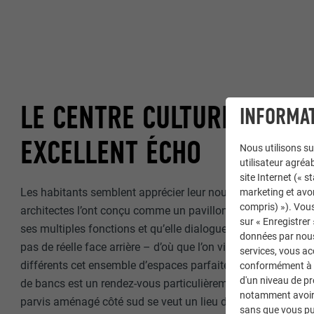
LE CENTRE CULTUREL REN
INFORMAT
EXCELLENT ÉCHO
Nous utilisons su
utilisateur agréab
site Internet (« 
Les habitants semblent apprécier leur nouveau centre, cert
marketing et avo
compris) »). Vous
architectes l’ont conçu comme un pavillon, que la construc
sur « Enregistrer
ses multiples fonctions et qu’elle dialogue avec son enviro
données par nous 
pas de réelle face arrière – d’où que l’on vienne, on peut dé
services, vous a
différents cet ensemble d’espaces parfaitement pensé. Côté 
conformément à l'
d'un niveau de p
de bancs est un rendez-vous particulièrement apprécié des s
notamment avoir 
parvis aménagé côté sud se veut un lieu de rencontre pour l
sans que vous pu