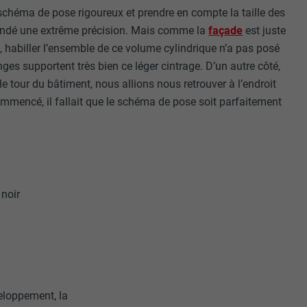
r sur le site
schéma de pose rigoureux et prendre en compte la taille des
andé une extrême précision. Mais comme la
façade
est juste
e les
, habiller l’ensemble de ce volume cylindrique n’a pas posé
age qui
ichées
ges supportent très bien ce léger cintrage. D’un autre côté,
le tour du bâtiment, nous allions nous retrouver à l’endroit
par les
mmencé, il fallait que le schéma de pose soit parfaitement
pour cela les
tenus des
nées
rnet.
noir
gère le
 l'outil
teur.
amètres
lier la langue
 être affichés
ation.
eloppement, la
t être activé