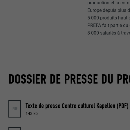
production et la com
Europe depuis plus 
NOM
5 000 produits haut
NOM
PREFA fait partie du 
FOURNISSE
8 000 salariés à trav
FOURNISSE
EXPIRATION
EXPIRATION
UTILITÉ
UTILITÉ
DOSSIER DE PRESSE DU PR
NOM
NOM
FOURNISSE
FOURNISSE
Texte de presse Centre culturel Kapellen (PDF)
EXPIRATION
PDF
EXPIRATION
143 kb
UTILITÉ
UTILITÉ