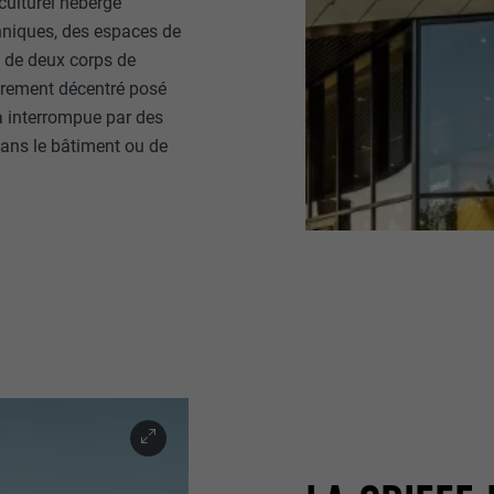
culturel héberge
hniques, des espaces de
s de deux corps de
èrement décentré posé
là interrompue par des
dans le bâtiment ou de