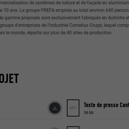
mercialisation de systèmes de toiture et de façade en aluminiu
ou non.
de 70 ans. Le groupe PREFA emploie au total environ 640 person
_gid
 de gamme proposés sont exclusivement fabriqués en Autriche e
lang
groupe d’entreprises de l’industriel Cornelius Grupp, lequel comp
UR
Google Universal Analytics
ers le monde, répartis sur plus de 40 sites de production.
UR
ads.linkedin.com
1 jour
Session
Enregistre un identifiant unique utilisé pour générer des don
statistiques sur la manière dont l'utilisateur utilise le site Inte
Enregistre la langue choisie par l'utilisateur pour un site Inter
OJET
_gaexp
lang
UR
Google Optimize
UR
LinkedIn
Texte de presse Cent
90 jours
DOCX
Session
36 kb
Est placé afin de tester si le navigateur autorise l'utilisation 
Utilisé par LinkedIn lorsqu'un site Internet contient une fenêt
contient aucun élément d'identification.
nous » intégrée.