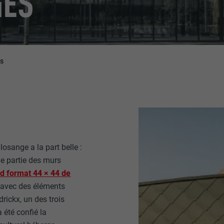
GES
es
osange a la part belle :
une partie des murs
d format 44 × 44 de
r avec des éléments
rickx, un des trois
 été confié la