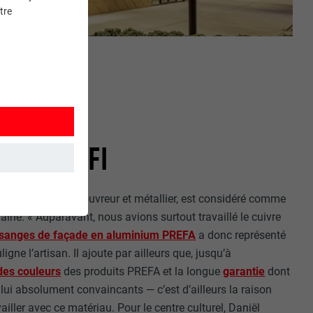
tre
ABLE DÉFI
teau, ferblantier-couvreur et métallier, est considéré comme
et. Ils
ne. « Auparavant, nous avions surtout travaillé le cuivre
osanges de façade en aluminium PREFA
a donc représenté
igne l’artisan. Il ajoute par ailleurs que, jusqu’à
 des couleurs
des produits PREFA et la longue
garantie
dont
r lui absolument convaincants — c’est d’ailleurs la raison
mment le site
vailler avec ce matériau. Pour le centre culturel, Daniël