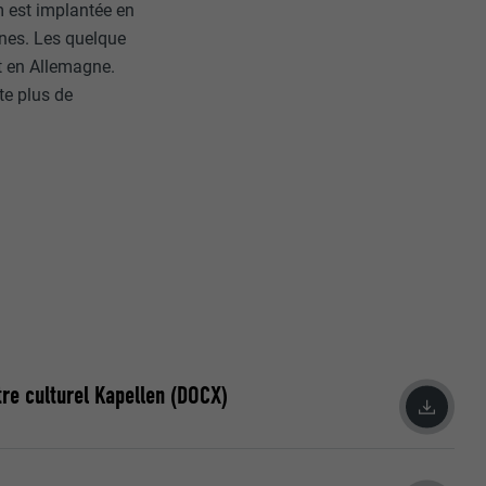
m est implantée en
nes. Les quelque
t en Allemagne.
te plus de
nées
rnet.
net.
re culturel Kapellen (DOCX)
de cookies. Ne
re « Suivez-