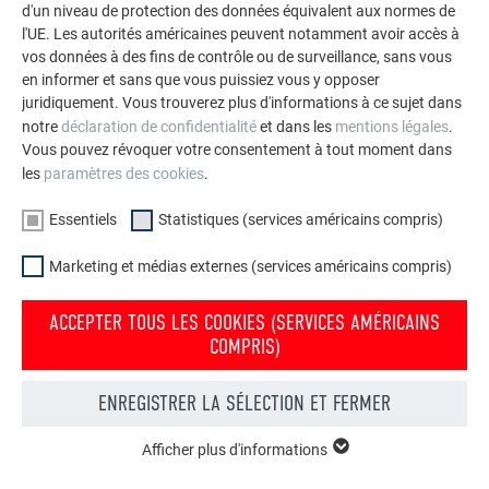
d'un niveau de protection des données équivalent aux normes de
Demander à être rappelé
l'UE. Les autorités américaines peuvent notamment avoir accès à
Demander à être rappelé
vos données à des fins de contrôle ou de surveillance, sans vous
technique.fr@prefa.com
en informer et sans que vous puissiez vous y opposer
pascal.tripet@prefa.com
juridiquement. Vous trouverez plus d'informations à ce sujet dans
TIMOTHÉE SPINDLER
notre
déclaration de confidentialité
et dans les
mentions légales
.
Vous pouvez révoquer votre consentement à tout moment dans
les
paramètres des cookies
.
PHILIPPE VONTHRON
Trouver un couvreur prefa près de chez vous
+33 7 88 73 52 94
Essentiels
Statistiques (services américains compris)
Nous vous indiquerons quels artisans sont de véritables
Demander à être rappelé
professionnels PREFA près de chez vous qui mettent en
Marketing et médias externes (services américains compris)
œuvre les produits robustes en aluminium.
+33 6 81 02 70 86
timothee.spindler@prefa.com
ACCEPTER TOUS LES COOKIES (SERVICES AMÉRICAINS
Demander à être rappelé
TROUVER UN ARTISAN PRÈS DE CHEZ VOUS
COMPRIS)
technique.fr@prefa.com
ENREGISTRER LA SÉLECTION ET FERMER
Afficher plus d'informations
ESSENTIELS
Les cookies du groupe « Essentiels » sont nécessaires aux