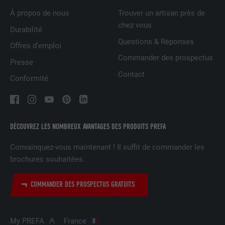
pour générer des données statistiques
FOURNISSEUR
ads.linkedin.com
UTILITÉ
À propos de nous
Trouver un artisan près de
sur la manière dont l'utilisateur utilise le
chez vous
site Internet.
Durabilité
EXPIRATION
Session
Questions & Réponses
Offres d’emploi
Enregistre la langue choisie par
Commander des prospectus
UTILITÉ
NOM
_gaexp
Presse
l'utilisateur pour un site Internet.
Contact
Conformité
FOURNISSEUR
Google Optimize
NOM
lang
EXPIRATION
90 jours
FOURNISSEUR
LinkedIn
DÉCOUVREZ LES NOMBREUX AVANTAGES DES PRODUITS PREFA
Est placé afin de tester si le navigateur
UTILITÉ
autorise l'utilisation de cookies. Ne
EXPIRATION
Session
Convainquez-vous maintenant ! Il suffit de commander les
contient aucun élément d'identification.
brochures souhaitées.
Utilisé par LinkedIn lorsqu'un site
UTILITÉ
Internet contient une fenêtre « Suivez-
COMMANDER DES PROSPECTUS GRATUITS
nous » intégrée.
My PREFA
France
NOM
bcookie