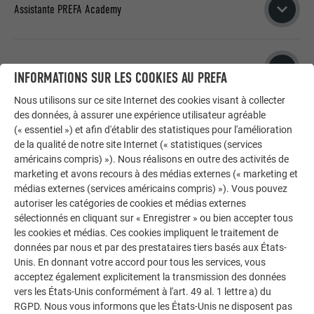
Assistante PREFA Academy
RECHERCHE
romain.blavet@prefa.com
ERIC SCHACH
AFFICHER TOUS LES INTERLOCUTEURS
Responsable du développement commercial
Assistante de direction
INFORMATIONS SUR LES COOKIES AU PREFA
CAROLE SUIRE
+33 6 33 75 92 87
Nous utilisons sur ce site Internet des cookies visant à collecter
Demander à être rappelé
des données, à assurer une expérience utilisateur agréable
Marketing
(« essentiel ») et afin d'établir des statistiques pour l'amélioration
technique.fr@prefa.com
DELPHINE VOGEL
+33 6 31 58 47 87
de la qualité de notre site Internet (« statistiques (services
américains compris) »). Nous réalisons en outre des activités de
Demander à être rappelé
Responsable technique
marketing et avons recours à des médias externes (« marketing et
Directeur PREFA France
médias externes (services américains compris) »). Vous pouvez
carole.suire@prefa.com
JUSTINE BOYELLE
+33 4 79 44 84 58
autoriser les catégories de cookies et médias externes
sélectionnés en cliquant sur « Enregistrer » ou bien accepter tous
Demander à être rappelé
les cookies et médias. Ces cookies impliquent le traitement de
LAURENT LOOS
données par nous et par des prestataires tiers basés aux États-
delphine.vogel@prefa.com
PASCAL TRIPET
+33 7 85 32 34 30
Unis. En donnant votre accord pour tous les services, vous
acceptez également explicitement la transmission des données
Demander à être rappelé
vers les États-Unis conformément à l'art. 49 al. 1 lettre a) du
+33 6 31 51 54 87
RGPD. Nous vous informons que les États-Unis ne disposent pas
justine.boyelle@prefa.com
+33 6 81 02 33 34