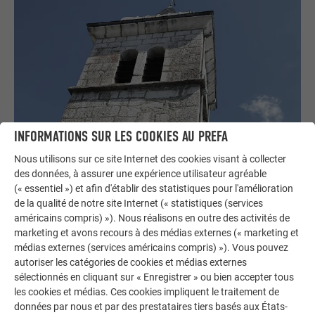
INFORMATIONS SUR LES COOKIES AU PREFA
Nous utilisons sur ce site Internet des cookies visant à collecter
des données, à assurer une expérience utilisateur agréable
(« essentiel ») et afin d'établir des statistiques pour l'amélioration
de la qualité de notre site Internet (« statistiques (services
américains compris) »). Nous réalisons en outre des activités de
marketing et avons recours à des médias externes (« marketing et
Pour la région, poser des petits éléments aluminium sur le
médias externes (services américains compris) »). Vous pouvez
toit d’une église était un challenge, du jamais vu ! Pourtant,
autoriser les catégories de cookies et médias externes
dès le début du chantier, l’audace a porté ses fruits, tous les
sélectionnés en cliquant sur « Enregistrer » ou bien accepter tous
intervenants et autres publics ont été séduits et
les cookies et médias. Ces cookies impliquent le traitement de
recommanderaient les produits PREFA. Les 3 poseurs,
données par nous et par des prestataires tiers basés aux États-