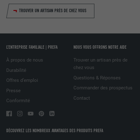
nous » intégrée.
TROUVER UN ARTISAN PRÈS DE CHEZ VOUS
NOM
bcookie
FOURNISSEUR
LinkedIn
L’ENTREPRISE FAMILIALE | PREFA
NOUS VOUS OFFRONS NOTRE AIDE
EXPIRATION
2 ans
À propos de nous
Trouver un artisan près de
Utilisé par le service de réseau social
chez vous
Durabilité
UTILITÉ
LinkedIn pour suivre l'utilisation de
Questions & Réponses
Offres d’emploi
services intégrés.
Commander des prospectus
Presse
Contact
Conformité
NOM
bscookie
FOURNISSEUR
LinkedIn
EXPIRATION
2 ans
DÉCOUVREZ LES NOMBREUX AVANTAGES DES PRODUITS PREFA