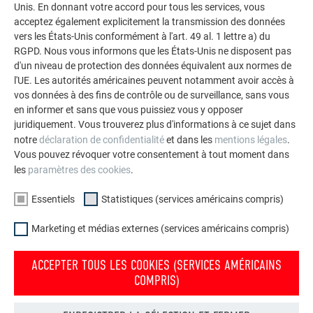
Unis. En donnant votre accord pour tous les services, vous
matériaux visaient à assumer la différence face aux tours
acceptez également explicitement la transmission des données
voisines.Réalisation de l'entreprise Parisis Rénovation,
vers les États-Unis conformément à l'art. 49 al. 1 lettre a) du
architecte Studio Vincent Eschalier(texte s tardy)
RGPD. Nous vous informons que les États-Unis ne disposent pas
d'un niveau de protection des données équivalent aux normes de
l'UE. Les autorités américaines peuvent notamment avoir accès à
vos données à des fins de contrôle ou de surveillance, sans vous
L’ENTREPRISE FAMILIALE | PREFA
NOUS VOUS OFFRONS NOTRE AIDE
en informer et sans que vous puissiez vous y opposer
juridiquement. Vous trouverez plus d'informations à ce sujet dans
À propos de nous
Trouver un artisan près de
notre
déclaration de confidentialité
et dans les
mentions légales
.
chez vous
Vous pouvez révoquer votre consentement à tout moment dans
Durabilité
les
paramètres des cookies
.
Questions & Réponses
Offres d’emploi
Commander des prospectus
Essentiels
Statistiques (services américains compris)
Presse
Contact
Conformité
Marketing et médias externes (services américains compris)
ACCEPTER TOUS LES COOKIES (SERVICES AMÉRICAINS
COMPRIS)
DÉCOUVREZ LES NOMBREUX AVANTAGES DES PRODUITS PREFA