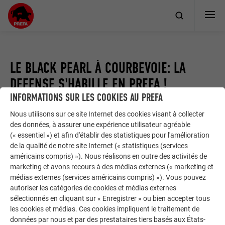
LE BLACK PEARL À COURBEVOIE: LA
DEFENSE S'HABILLE EN PREFA !
INFORMATIONS SUR LES COOKIES AU PREFA
Nous utilisons sur ce site Internet des cookies visant à collecter
Page d’accueil
News
des données, à assurer une expérience utilisateur agréable
Le Black Pearl à courbevoie: la DEFENSE s'habille en PREFA !
(« essentiel ») et afin d'établir des statistiques pour l'amélioration
de la qualité de notre site Internet (« statistiques (services
américains compris) »). Nous réalisons en outre des activités de
En réalisant son dôme semi-ellipsoïde en losanges 29x29
marketing et avons recours à des médias externes (« marketing et
coloris Neukupfer, PREFA souligne les courbes de cet
médias externes (services américains compris) »). Vous pouvez
immeuble de bureaux rénové.Un dôme en aluminium cuivré
autoriser les catégories de cookies et médias externes
sur un toit-terrasse paysager et une façade rapportée en
sélectionnés en cliquant sur « Enregistrer » ou bien accepter tous
les cookies et médias. Ces cookies impliquent le traitement de
métal déployé, dont la forme rappelle des orgues
données par nous et par des prestataires tiers basés aux États-
gigantesques, caractérisent cet immeuble. Le choix des