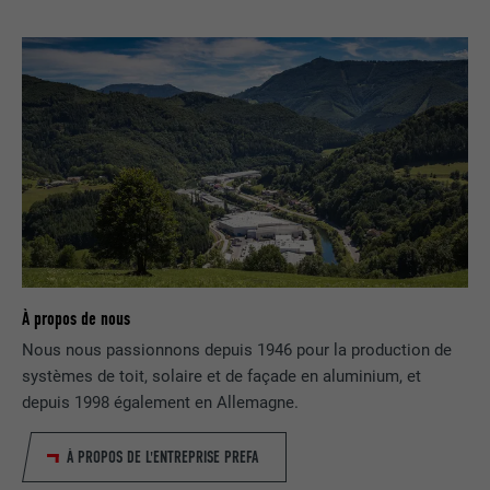
FOURNISSEUR
Pinterest
EXPIRATION
1 an
Est utilisé par Pinterest pour suivre
UTILITÉ
l'utilisation des services.
NOM
__cfduid
FOURNISSEUR
Adsymptotic.com
À propos de nous
EXPIRATION
1 mois
Nous nous passionnons depuis 1946 pour la production de
Cookie utilisé pour identifier des clients
systèmes de toit, solaire et de façade en aluminium, et
différents derrière une même adresse IP
depuis 1998 également en Allemagne.
UTILITÉ
et appliquer des paramètres de sécurité
en fonction des clients.
À PROPOS DE L'ENTREPRISE PREFA