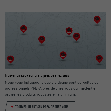
FOURNISSEUR
Facebook
EXPIRATION
3 mois
Est utilisé par Facebook pour afficher
une série de produits publicitaires, par
UTILITÉ
exemple des offres en temps réel
d'annonceurs tiers.
NOM
fr
FOURNISSEUR
Facebook
Trouver un couvreur prefa près de chez vous
EXPIRATION
3 mois
Nous vous indiquerons quels artisans sont de véritables
professionnels PREFA près de chez vous qui mettent en
Est utilisé par Facebook pour afficher
œuvre les produits robustes en aluminium.
une série de produits publicitaires, par
UTILITÉ
exemple des offres en temps réel
d'annonceurs tiers.
TROUVER UN ARTISAN PRÈS DE CHEZ VOUS