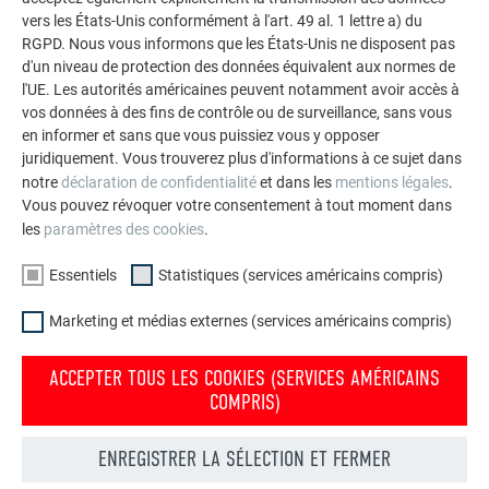
vers les États-Unis conformément à l'art. 49 al. 1 lettre a) du
RGPD. Nous vous informons que les États-Unis ne disposent pas
d'un niveau de protection des données équivalent aux normes de
l'UE. Les autorités américaines peuvent notamment avoir accès à
vos données à des fins de contrôle ou de surveillance, sans vous
en informer et sans que vous puissiez vous y opposer
juridiquement. Vous trouverez plus d'informations à ce sujet dans
notre
déclaration de confidentialité
et dans les
mentions légales
.
Vous pouvez révoquer votre consentement à tout moment dans
les
paramètres des cookies
.
Essentiels
Statistiques (services américains compris)
UNE ARCHITECTURE QUI A DE L’IMPACT
Marketing et médias externes (services américains compris)
Le design de la façade a séduit dès la première présentation
ACCEPTER TOUS LES COOKIES (SERVICES AMÉRICAINS
COMPRIS)
: un
motif losangé variable qui s’intègre toute l’année dans le
paysage
– que ce soit sur des pentes boisées, enneigées,
rocheuses ou glacées. Après plusieurs essais, le cabinet a
ENREGISTRER LA SÉLECTION ET FERMER
trouvé un accord sur la forme, la taille et trois couleurs