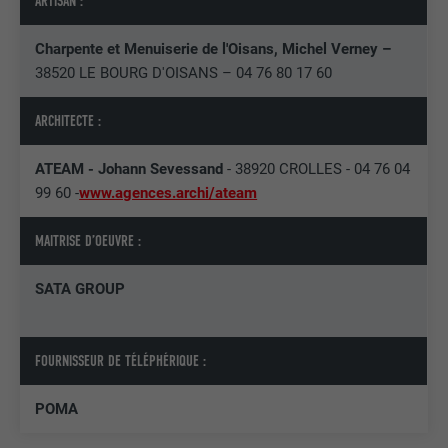
ARTISAN :
EXPIRATION
1 jour
Utilisé par le service de réseau social
Charpente et Menuiserie de l'Oisans, Michel Verney –
UTILITÉ
LinkedIn pour suivre l'utilisation de
38520 LE BOURG D'OISANS – 04 76 80 17 60
services intégrés
ARCHITECTE :
NOM
lissc
ATEAM - Johann Sevessand
- 38920 CROLLES - 04 76 04
99 60 -
www.agences.archi/ateam
FOURNISSEUR
LinkedIn
MAITRISE D’OEUVRE :
EXPIRATION
1 an
SATA GROUP
Est utilisé pour garantir que le même
UTILITÉ
attribut SameSite est disponible pour
tous les cookies dans ce navigateur
FOURNISSEUR DE TÉLÉPHÉRIQUE :
NOM
_fbp
POMA