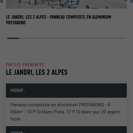
UTILITÉ
LinkedIn pour suivre l'utilisation de
services intégrés
LE
P
LE JANDRI, LES 2 ALPES - PANNEAU COMPOSITE EN ALUMINIUM
PREFABOND
NOM
UserMatchHistory
FOURNISSEUR
LinkedIn
EXPIRATION
29 jours
PARTIES PRENANTES
Est utilisé pour suivre l'utilisateur sur
LE JANDRI, LES 2 ALPES
plusieurs sites Internet afin d'afficher de
UTILITÉ
la publicité adaptée aux préférences de
l'utilisateur.
PRODUIT :
Panneau composite en aluminium PREFABOND - 4
NOM
lidc
000m² - 10 P.10 blanc Prefa, 17 P.10 blanc pur, 20 argent
fumé
FOURNISSEUR
LinkedIn