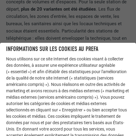
concepts de volumes et d’espaces. Pour la seule station de
départ,
plus de 20 variantes ont été étudiées
. Les flux de
circulation, les zones d’entrée, les espaces de vente, les
bureaux, les sanitaires ainsi que les locaux techniques et
sociaux étaient essentiels. Particularité des stations de
téléphérique : elles doivent envelopper la technique, tout en
étant structurellement indépendantes. C’est pourquoi le
INFORMATIONS SUR LES COOKIES AU PREFA
bâtiment et la technologie du téléphérique ont été construits
Nous utilisons sur ce site Internet des cookies visant à collecter
sur des fondations séparées. Ce n’est qu’ensuite que les
des données, à assurer une expérience utilisateur agréable
poutres en bois, ont été installées. Des grues de très
(« essentiel ») et afin d'établir des statistiques pour l'amélioration
grandes tailles ont positionné les éléments. Le charpentier
de la qualité de notre site Internet (« statistiques (services
régional
Michel Verney
a pris en charge la construction bois
américains compris) »). Nous réalisons en outre des activités de
et la pose des façades sur les trois stations.
marketing et avons recours à des médias externes (« marketing et
médias externes (services américains compris) »). Vous pouvez
autoriser les catégories de cookies et médias externes
sélectionnés en cliquant sur « Enregistrer » ou bien accepter tous
les cookies et médias. Ces cookies impliquent le traitement de
données par nous et par des prestataires tiers basés aux États-
Unis. En donnant votre accord pour tous les services, vous
acceptez également explicitement la transmission des données