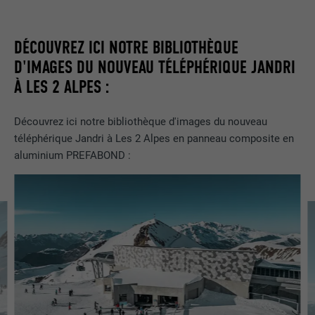
NOM
bcookie
DÉCOUVREZ ICI NOTRE BIBLIOTHÈQUE
D'IMAGES DU NOUVEAU TÉLÉPHÉRIQUE JANDRI
FOURNISSEUR
LinkedIn
À LES 2 ALPES :
EXPIRATION
2 ans
Découvrez ici notre bibliothèque d'images du nouveau
Utilisé par le service de réseau social
téléphérique Jandri à Les 2 Alpes en panneau composite en
UTILITÉ
LinkedIn pour suivre l'utilisation de
aluminium PREFABOND :
services intégrés.
NOM
bscookie
FOURNISSEUR
LinkedIn
EXPIRATION
2 ans
Utilisé par le service de réseau social