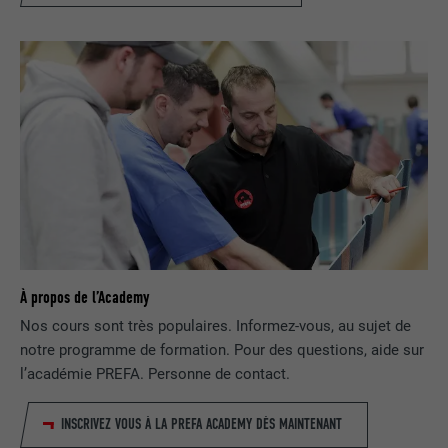
NOM
IDE
FOURNISSEUR
doubleclick.net
EXPIRATION
1 an
Utilisé par Google DoubleClick pour
enregistrer et signaler les actions d'un
utilisateur sur le site Internet après
l'affichage d'une annonce du
UTILITÉ
fournisseur ou après que l'utilisateur a
cliqué sur une annonce du fournisseur,
À propos de l’Academy
avec pour objectif de mesurer l'efficacité
Nos cours sont très populaires. Informez-vous, au sujet de
d'une publicité et d'afficher des
notre programme de formation. Pour des questions, aide sur
publicités plus ciblées pour l'utilisateur.
l’académie PREFA. Personne de contact.
INSCRIVEZ VOUS À LA PREFA ACADEMY DÈS MAINTENANT
NOM
_pin_unauth