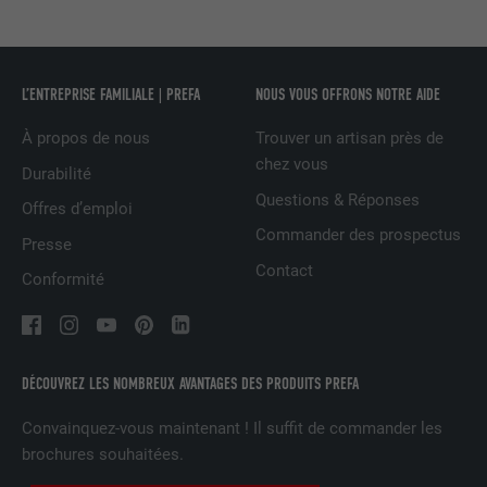
NOM
U
FOURNISSEUR
Adsymptotic.com
L’ENTREPRISE FAMILIALE | PREFA
NOUS VOUS OFFRONS NOTRE AIDE
EXPIRATION
3 mois
À propos de nous
Trouver un artisan près de
chez vous
Durabilité
UTILITÉ
Cookie identificateur de navigateur
Questions & Réponses
Offres d’emploi
Commander des prospectus
Presse
NOM
li_sugr
Contact
Conformité
FOURNISSEUR
LinkedIn
EXPIRATION
3 mois
DÉCOUVREZ LES NOMBREUX AVANTAGES DES PRODUITS PREFA
UTILITÉ
Cookie identificateur de navigateur
Convainquez-vous maintenant ! Il suffit de commander les
brochures souhaitées.
NOM
GPS