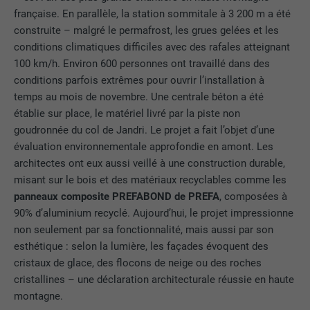
française. En parallèle, la station sommitale à 3 200 m a été
NOM
lang
Enregistre un identifiant unique utilisé
construite – malgré le permafrost, les grues gelées et les
pour générer des données statistiques
FOURNISSEUR
ads.linkedin.com
conditions climatiques difficiles avec des rafales atteignant
UTILITÉ
sur la manière dont l'utilisateur utilise le
100 km/h. Environ 600 personnes ont travaillé dans des
site Internet.
EXPIRATION
Session
conditions parfois extrêmes pour ouvrir l’installation à
temps au mois de novembre. Une centrale béton a été
Enregistre la langue choisie par
établie sur place, le matériel livré par la piste non
UTILITÉ
NOM
_gaexp
l'utilisateur pour un site Internet.
goudronnée du col de Jandri. Le projet a fait l’objet d’une
évaluation environnementale approfondie en amont. Les
FOURNISSEUR
Google Optimize
architectes ont eux aussi veillé à une construction durable,
NOM
lang
misant sur le bois et des matériaux recyclables comme les
EXPIRATION
90 jours
panneaux composite PREFABOND de PREFA
, composées à
FOURNISSEUR
LinkedIn
Est placé afin de tester si le navigateur
90% d’aluminium recyclé. Aujourd’hui, le projet impressionne
UTILITÉ
autorise l'utilisation de cookies. Ne
non seulement par sa fonctionnalité, mais aussi par son
EXPIRATION
Session
contient aucun élément d'identification.
esthétique : selon la lumière, les façades évoquent des
cristaux de glace, des flocons de neige ou des roches
Utilisé par LinkedIn lorsqu'un site
cristallines – une déclaration architecturale réussie en haute
UTILITÉ
Internet contient une fenêtre « Suivez-
nous » intégrée.
montagne.