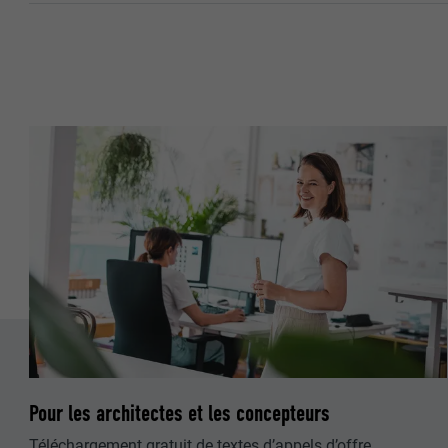
NOM
NOM
FOURNISSE
FOURNISSE
EXPIRATION
EXPIRATION
UTILITÉ
UTILITÉ
NOM
NOM
FOURNISSE
FOURNISSE
EXPIRATION
EXPIRATION
UTILITÉ
UTILITÉ
Pour les architectes et les concepteurs
Téléchargement gratuit de textes d’appels d’offre,