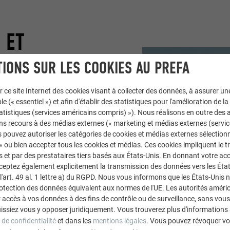
 ET
IONS SUR LES COOKIES AU PREFA
r ce site Internet des cookies visant à collecter des données, à assurer u
us explique le chef de
le (« essentiel ») et afin d'établir des statistiques pour l'amélioration de la
é Innocente GmbH, à
statistiques (services américains compris) »). Nous réalisons en outre des a
projets compter sur les
ns recours à des médias externes (« marketing et médias externes (servi
 pouvez autoriser les catégories de cookies et médias externes sélection
cable d'un profil ondulé
 » ou bien accepter tous les cookies et médias. Ces cookies impliquent le 
 des mesures au
et par des prestataires tiers basés aux États-Unis. En donnant votre acc
réparation. Le profil
cceptez également explicitement la transmission des données vers les Éta
 découpé et livré sur le
art. 49 al. 1 lettre a) du RGPD. Nous vous informons que les États-Unis 
rotection des données équivalent aux normes de l'UE. Les autorités améri
onté sans fixations
accès à vos données à des fins de contrôle ou de surveillance, sans vous
ent depuis déjà
issiez vous y opposer juridiquement. Vous trouverez plus d'informations 
de bonne qualité, et la
 de confidentialité
et dans les
mentions légales
. Vous pouvez révoquer vo