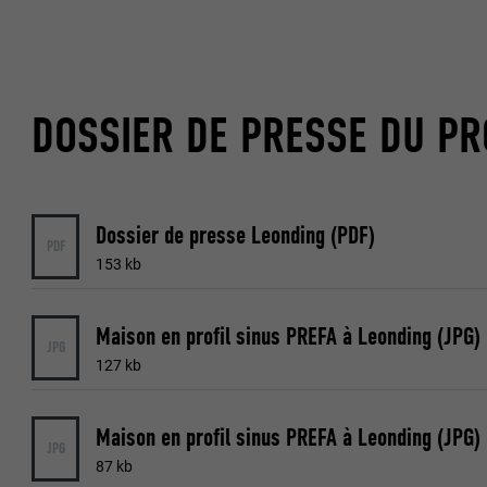
NOM
UTILITÉ
MARKETING ET 
FOURNISSE
Les cookies « M
DOSSIER DE PRESSE DU PR
annonceurs (pres
EXPIRATION
visiteurs à tra
NOM
plateformes vid
UTILITÉ
FOURNISSE
NOM
Dossier de presse Leonding (PDF)
PDF
EXPIRATION
153 kb
FOURNISSE
NOM
EXPIRATION
Maison en profil sinus PREFA à Leonding (JPG
FOURNISSE
UTILITÉ
JPG
127 kb
EXPIRATION
UTILITÉ
UTILITÉ
Maison en profil sinus PREFA à Leonding (JPG
JPG
87 kb