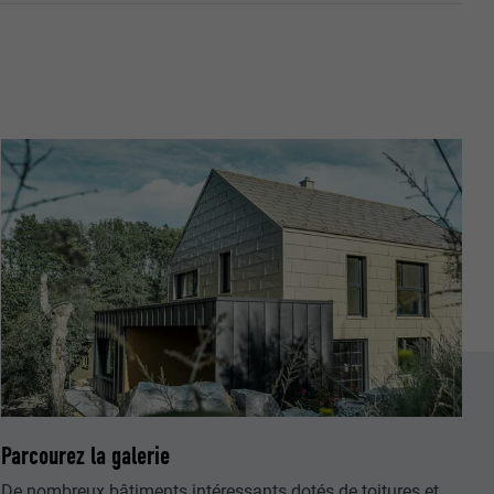
nées
rnet.
net.
de cookies. Ne
re « Suivez-
Parcourez la galerie
De nombreux bâtiments intéressants dotés de toitures et