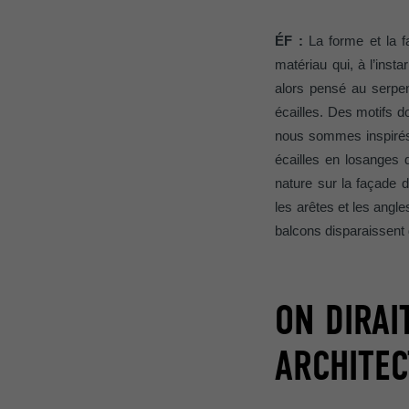
Internet est uti
EXPIRATION
Internet.
ÉF :
La forme et la 
NOM
matériau qui, à l’inst
UTILITÉ
alors pensé au serpen
MARKETING ET 
FOURNISSE
écailles. Des motifs do
Les cookies « M
nous sommes inspirés 
annonceurs (pres
EXPIRATION
écailles en losanges 
visiteurs à tra
NOM
plateformes vid
nature sur la façade d
UTILITÉ
les arêtes et les ang
FOURNISSE
NOM
balcons disparaissent d
EXPIRATION
FOURNISSE
NOM
ON DIRAI
EXPIRATION
FOURNISSE
UTILITÉ
ARCHITE
EXPIRATION
UTILITÉ
UTILITÉ