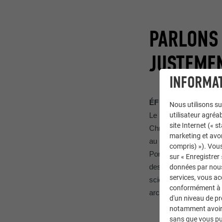
PARLONS
JUSTEMEN
INFORMAT
ÉF :
Le Python est en
Nous utilisons su
utilisateur agréab
Le bâtiment se trouve 
site Internet (« 
Christian de Portzampar
marketing et avo
au début de s’imaginer 
compris) »). Vous
Portzamparc avait bien
sur « Enregistrer
des Martyrs, à prox
données par nous 
services, vous a
scientifique. Les bât
conformément à l'
architecture emblémati
d'un niveau de p
notamment avoir 
sans que vous pu