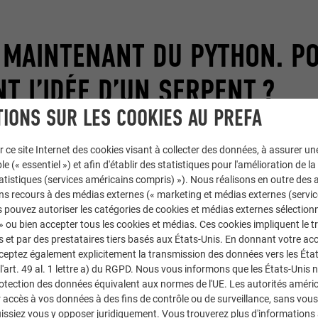
 MAINTENANT DU PYTHON. P
T L’IDÉE D’UN SERPENT ?
IONS SUR LES COOKIES AU PREFA
 fait une œuvre complètement atypique qui n’est pas représentative d
r ce site Internet des cookies visant à collecter des données, à assurer u
le (« essentiel ») et afin d'établir des statistiques pour l'amélioration de la
dans un quartier nouveau où tout est parfaitement plat. Le projet e
statistiques (services américains compris) »). Nous réalisons en outre des a
c, l’architecte en chef qui a conçu l’urbanisme de Grenoble Presqu’île.
ns recours à des médias externes (« marketing et médias externes (servi
le bâtiment à l’endroit où il allait être érigé. En tant que chef d’or
 pouvez autoriser les catégories de cookies et médias externes sélection
 sûr ses propres orientations. Son intention était de placer le bâtim
 » ou bien accepter tous les cookies et médias. Ces cookies impliquent le 
imité du Commissariat à l’énergie atomique (CEA) et d’autres 
et par des prestataires tiers basés aux États-Unis. En donnant votre acc
cceptez également explicitement la transmission des données vers les Éta
iments environnants étant tous mornes et discrets avec leurs tons d
art. 49 al. 1 lettre a) du RGPD. Nous vous informons que les États-Unis 
que qui soit littéralement mise en scène.
rotection des données équivalent aux normes de l'UE. Les autorités améri
accès à vos données à des fins de contrôle ou de surveillance, sans vous
issiez vous y opposer juridiquement. Vous trouverez plus d'informations 