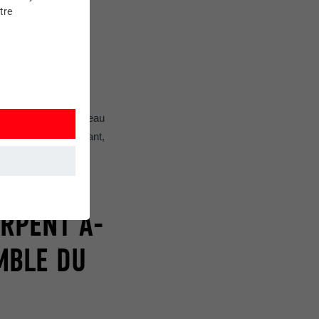
tre
S CE
ovation dans un nouveau
ns un bâtiment élégant,
et. Ils
ERPENT A-
EMBLE DU
mment le site