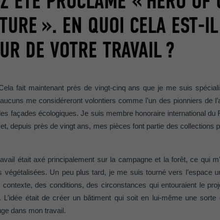
Z ÉTÉ PROCLAMÉ « HERO OF
TURE ». EN QUOI CELA EST-IL
UR DE VOTRE TRAVAIL ?
Cela fait maintenant près de vingt-cinq ans que je me suis spécial
aucuns me considéreront volontiers comme l’un des pionniers de l’ar
des façades écologiques. Je suis membre honoraire international du Ro
et, depuis près de vingt ans, mes pièces font partie des collection
vail était axé principalement sur la campagne et la forêt, ce qui m
 végétalisées. Un peu plus tard, je me suis tourné vers l’espace u
u contexte, des conditions, des circonstances qui entouraient le pro
. L
’
id
é
e
é
tait de cr
é
er un b
â
timent qui soit en lui-m
ê
me une sorte d
uge dans mon travail.