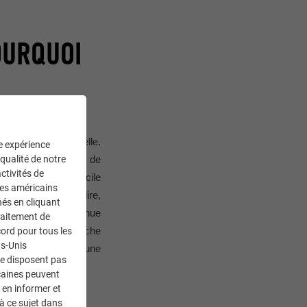
OURQUOI
e ma ligne habituelle.
ne expérience
 qualité de notre
st sous la direction de
ctivités de
 Il a été très difficile
ces américains
chestre pour ainsi dire,
nés en cliquant
ent le long de l’avenue
traitement de
centres de recherche
ord pour tous les
ts-Unis
e gris, il voulait une
ne disposent pas
caines peuvent
 en informer et
à ce sujet dans