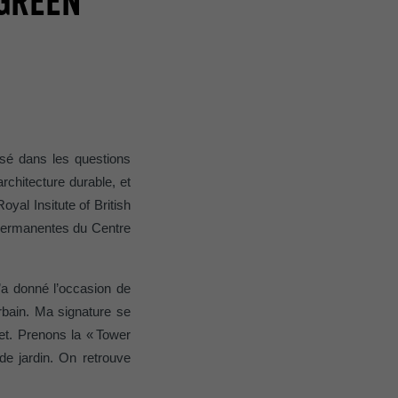
 GREEN
isé dans les questions
chitecture durable, et
yal Insitute of British
s permanentes du Centre
’a donné l’occasion de
rbain. Ma signature se
jet. Prenons la «
Tower
e jardin. On retrouve