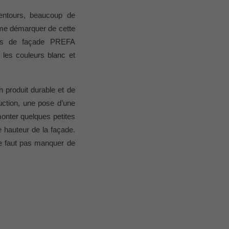
lentours, beaucoup de
x me démarquer de cette
nges de façade PREFA
les couleurs blanc et
 produit durable et de
nées
truction, une pose d’une
rnet.
net.
monter quelques petites
e hauteur de la façade.
ne faut pas manquer de
de cookies. Ne
re « Suivez-