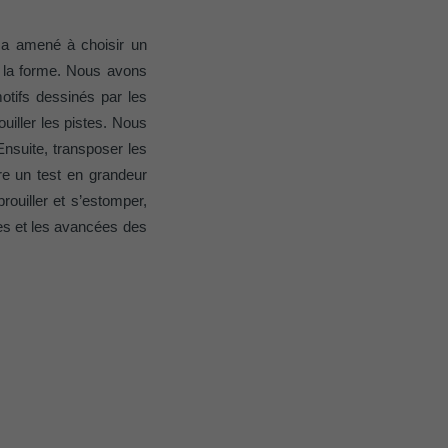
r sur le site
s a amené à choisir un
e les
age qui
nt la forme. Nous avons
ichées
otifs dessinés par les
ouiller les pistes. Nous
par les
nsuite, transposer les
pour cela les
re un test en grandeur
tenus des
rouiller et s’estomper,
nées
rnet.
es et les avancées des
gère le
 l'outil
teur.
amètres
lier la langue
 être affichés
ation.
t être activé