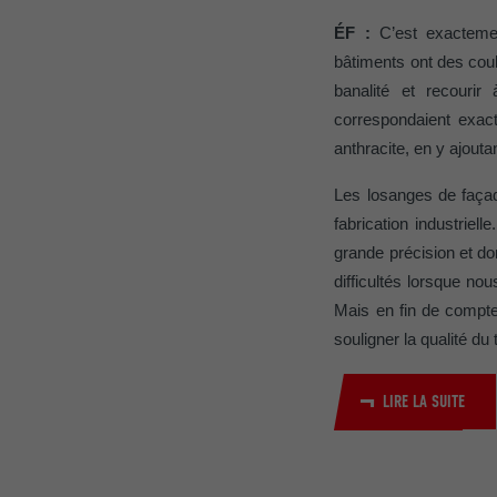
ÉF :
C’est exactemen
NOM
bâtiments ont des coul
banalité et recouri
NOM
FOURNISSE
correspondaient exac
FOURNISSE
anthracite, en y ajouta
EXPIRATION
EXPIRATION
Les losanges de façad
UTILITÉ
fabrication industriell
UTILITÉ
grande précision et do
difficultés lorsque no
NOM
Mais en fin de compte
NOM
souligner la qualité du 
FOURNISSE
FOURNISSE
LIRE LA SUITE
EXPIRATION
EXPIRATION
UTILITÉ
UTILITÉ