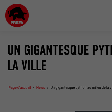
UN GIGANTESQUE PYT
LA VILLE
Page d’accueil
News
Un gigantesque python au milieu de la vi