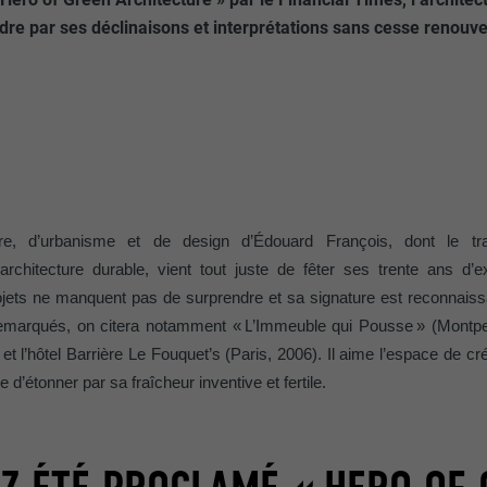
dre par ses déclinaisons et interprétations sans cesse renouv
ture, d’urbanisme et de design d’Édouard François, dont le tra
’architecture durable, vient tout juste de fêter ses trente ans d’e
jets ne manquent pas de surprendre et sa signature est reconnaissa
remarqués, on citera notamment «
L
’
Immeuble qui Pousse
»
(Montpel
et l
’
h
ô
tel Barri
è
re Le Fouquet’s (Paris, 2006). Il aime l’espace de cré
 d’étonner par sa fraîcheur inventive et fertile.