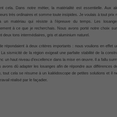
ou non.
t cela. Dans notre métier, la matérialité est essentielle. Aux a
_gid
eurs très ordinaires et somme toute insipides. Je voulais à tout pri
r à un matériau qui résiste à l’épreuve du temps. Les losa
lang
UR
Google Universal Analytics
tement à ce que je recherchais. Nous avons porté notre choix sur 
UR
ads.linkedin.com
nt deux tons intermédiaires, gris et aluminium naturel.
1 jour
Session
e répondaient à deux critères importants : nous voulions en effet un
Enregistre un identifiant unique utilisé pour générer des don
e. La sismicité de la région exigeait une parfaite stabilité de la cons
statistiques sur la manière dont l'utilisateur utilise le site Inte
Enregistre la langue choisie par l'utilisateur pour un site Inter
nc un haut niveau d’excellence dans la mise en œuvre. Il a fallu sur
us avons dû adapter les losanges afin de répondre aux différences d
_gaexp
, tout cela se résume à un kaléidoscope de petites solutions et il 
lang
travail réalisé par le façadier.
UR
Google Optimize
UR
LinkedIn
90 jours
Session
Est placé afin de tester si le navigateur autorise l'utilisation 
Utilisé par LinkedIn lorsqu'un site Internet contient une fenêt
contient aucun élément d'identification.
nous » intégrée.