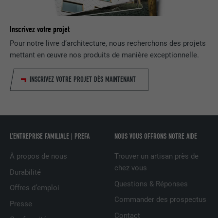
NOM
lidc
FOURNISSEUR
LinkedIn
Inscrivez votre projet
Pour notre livre d’architecture, nous recherchons des projets
EXPIRATION
1 jour
mettant en œuvre nos produits de manière exceptionnelle.
Utilisé par le service de réseau social
INSCRIVEZ VOTRE PROJET DÈS MAINTENANT
UTILITÉ
LinkedIn pour suivre l'utilisation de
services intégrés
NOM
lissc
L’ENTREPRISE FAMILIALE | PREFA
NOUS VOUS OFFRONS NOTRE AIDE
FOURNISSEUR
LinkedIn
À propos de nous
Trouver un artisan près de
chez vous
EXPIRATION
1 an
Durabilité
Questions & Réponses
Offres d’emploi
Est utilisé pour garantir que le même
Commander des prospectus
UTILITÉ
attribut SameSite est disponible pour
Presse
tous les cookies dans ce navigateur
Contact