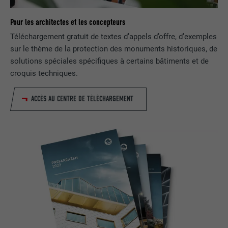
EXPIRATION
2 ans
Pour les architectes et les concepteurs
Téléchargement gratuit de textes d’appels d’offre, d’exemples
Utilisé par le service de réseau social
sur le thème de la protection des monuments historiques, de
UTILITÉ
LinkedIn pour suivre l'utilisation de
solutions spéciales spécifiques à certains bâtiments et de
services intégrés
croquis techniques.
NOM
UserMatchHistory
ACCÈS AU CENTRE DE TÉLÉCHARGEMENT
FOURNISSEUR
LinkedIn
EXPIRATION
29 jours
Est utilisé pour suivre l'utilisateur sur
plusieurs sites Internet afin d'afficher de
UTILITÉ
la publicité adaptée aux préférences de
l'utilisateur.