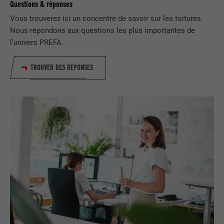
Questions & réponses
Utilisé par LinkedIn lorsqu'un site
Vous trouverez ici un concentré de savoir sur les toitures.
UTILITÉ
Internet contient une fenêtre « Suivez-
Nous répondons aux questions les plus importantes de
nous » intégrée.
l’univers PREFA.
TROUVER DES RÉPONSES
NOM
bcookie
FOURNISSEUR
LinkedIn
EXPIRATION
2 ans
Utilisé par le service de réseau social
UTILITÉ
LinkedIn pour suivre l'utilisation de
services intégrés.
NOM
bscookie
FOURNISSEUR
LinkedIn