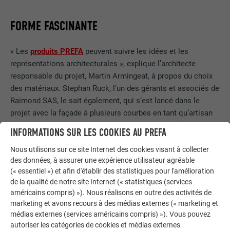
FORME FASCINANTE
« Les
produits PREFA
peuvent suivre les idées et les
représentations architecturales », explique l’architecte
responsable du projet, Martin Armingeat, à propos du choix
des matériaux. Stephan Ruck, l’un des gérants et associés de
Raimond SAS, le sait également, qui s’est lancé dans le
projet avec la façade à plusieurs courbes en tant qu’artisan
expérimenté. Sa société est connue pour ses perforations et
INFORMATIONS SUR LES COOKIES AU PREFA
ses formes artistiques dans des couleurs souvent vives et,
Nous utilisons sur ce site Internet des cookies visant à collecter
en raison de la grande palette de couleurs et des propriétés
des données, à assurer une expérience utilisateur agréable
des matériaux, aime utiliser les bandes et feuilles
Falzonal
,
(« essentiel ») et afin d'établir des statistiques pour l'amélioration
les
losanges de toiture
ou
de façade PREFA
. « Nous avons
de la qualité de notre site Internet (« statistiques (services
accepté la commande à Marly-le-Roi également en raison de
américains compris) »). Nous réalisons en outre des activités de
la forme intéressante du bâtiment et des potentiels
marketing et avons recours à des médias externes (« marketing et
d’apprentissage que cela implique pour nos collaborateurs
médias externes (services américains compris) »). Vous pouvez
dans la conception, la technique et la réalisation », explique
autoriser les catégories de cookies et médias externes