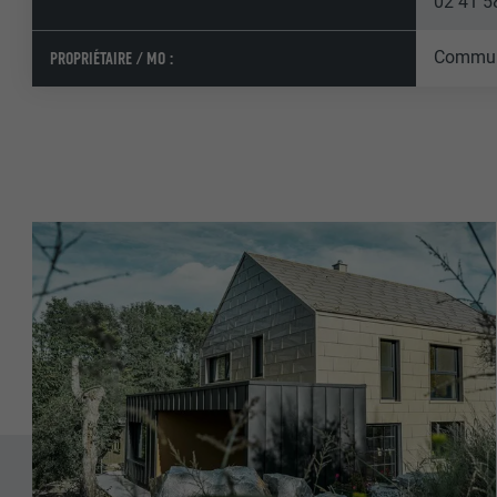
02 41 58
FOURNISSE
NOM
Commun
PROPRIÉTAIRE / MO :
EXPIRATION
FOURNISSE
NOM
EXPIRATION
FOURNISSE
UTILITÉ
EXPIRATION
UTILITÉ
UTILITÉ
NOM
NOM
FOURNISSE
FOURNISSE
EXPIRATION
EXPIRATION
UTILITÉ
UTILITÉ