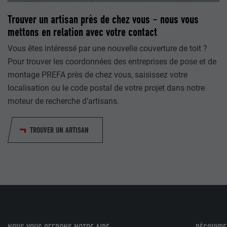
Trouver un artisan près de chez vous – nous vous
_gaexp
mettons en relation avec votre contact
lang
Vous êtes intéressé par une nouvelle couverture de toit ?
UR
Google Optimize
UR
LinkedIn
Pour trouver les coordonnées des entreprises de pose et de
90 jours
montage PREFA près de chez vous, saisissez votre
Session
localisation ou le code postal de votre projet dans notre
Est placé afin de tester si le navigateur autorise l'utilisation 
moteur de recherche d’artisans.
Utilisé par LinkedIn lorsqu'un site Internet contient une fenêt
contient aucun élément d'identification.
nous » intégrée.
TROUVER UN ARTISAN
bcookie
UR
LinkedIn
2 ans
Utilisé par le service de réseau social LinkedIn pour suivre l'ut