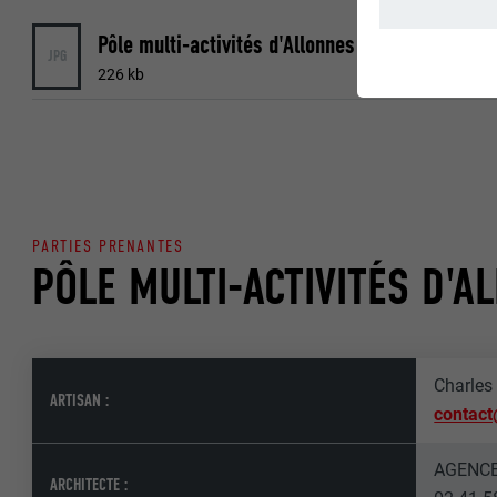
JPG
ESSENTIELS
226 kb
Les cookies du 
garantissent qu
NOM
STATISTIQUES 
FOURNISSE
Les cookies « S
PARTIES PRENANTES
Internet est uti
EXPIRATION
PÔLE MULTI-ACTIVITÉS D'A
Internet.
NOM
UTILITÉ
MARKETING ET 
FOURNISSE
Charles
ARTISAN :
Les cookies « M
contact
annonceurs (pres
EXPIRATION
visiteurs à tra
NOM
AGENCE
plateformes vid
ARCHITECTE :
UTILITÉ