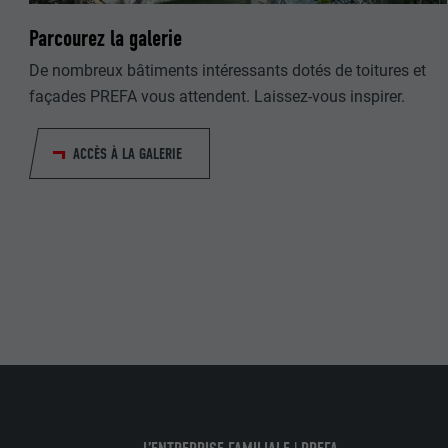
Parcourez la galerie
NOM
NOM
De nombreux bâtiments intéressants dotés de toitures et
façades PREFA vous attendent. Laissez-vous inspirer.
FOURNISSE
FOURNISSE
EXPIRATION
ACCÈS À LA GALERIE
EXPIRATION
UTILITÉ
UTILITÉ
NOM
FOURNISSE
EXPIRATION
UTILITÉ