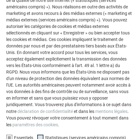
de la qualité de notre site Internet (« statistiques (services
apporte un soutien matériel aux jeunes compétiteurs et met
américains compris) »). Nous réalisons en outre des activités de
à leur disposition ses compétences et son savoir-faire
marketing et avons recours à des médias externes (« marketing et
professionnels, notamment à l’attention des couvreurs-
médias externes (services américains compris) »). Vous pouvez
autoriser les catégories de cookies et médias externes
ferblantiers qui seront en concurrence dans la catégorie
sélectionnés en cliquant sur « Enregistrer » ou bien accepter tous
« Metal Roofing » (couvertures métalliques) du pôle
les cookies et médias. Ces cookies impliquent le traitement de
« Construction and Building Technology » (bâtiment et
données par nous et par des prestataires tiers basés aux États-
travaux publics).Pour les visiteurs, l’accès à l’Olympiade des
Unis. En donnant votre accord pour tous les services, vous
Métiers est gratuit. Un enregistrement en ligne est
acceptez également explicitement la transmission des données
néanmoins requis. Le public pourra suivre les jeunes en
vers les États-Unis conformément à l'art. 49 al. 1 lettre a) du
compétition et se verra également offert la possibilité de
RGPD. Nous vous informons que les États-Unis ne disposent pas
d'un niveau de protection des données équivalent aux normes de
s’essayer à différents métiers de manière ludique et
l'UE. Les autorités américaines peuvent notamment avoir accès à
interactive. Pour plus d’informations, veuillez consulter le
vos données à des fins de contrôle ou de surveillance, sans vous
site Internet de l’Olympiade des Métiers
en informer et sans que vous puissiez vous y opposer
www.euroskills2018.com
juridiquement. Vous trouverez plus d'informations à ce sujet dans
La prochaine édition des Olympiades européennes des
notre
déclaration de confidentialité
et dans les
mentions légales
.
Métiers (EuroSkills 2020) se déroulera à Graz, en Autriche.
Vous pouvez révoquer votre consentement à tout moment dans
les
paramètres des cookies
.
Essentiels
Statistiques (services américains compris)