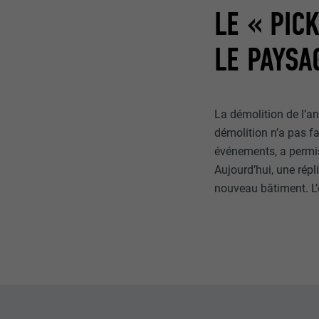
LE « PIC
NOM
LE PAYSA
NOM
FOURNISSE
FOURNISSE
EXPIRATION
La démolition de l’an
EXPIRATION
démolition n’a pas f
UTILITÉ
événements, a permis 
UTILITÉ
Aujourd’hui, une rép
nouveau bâtiment. L’
NOM
NOM
FOURNISSE
FOURNISSE
EXPIRATION
EXPIRATION
UTILITÉ
UTILITÉ