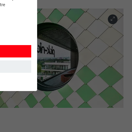
tre
et. Ils
mment le site