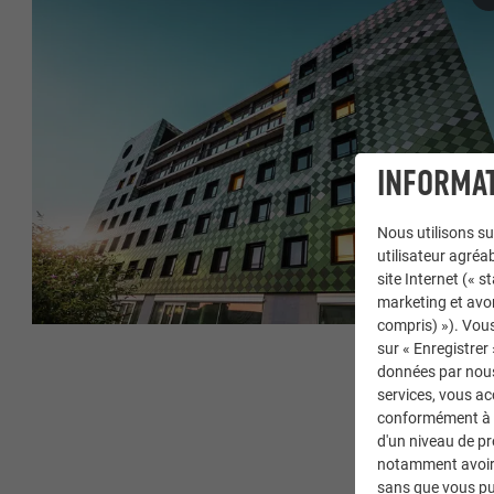
INFORMAT
Nous utilisons su
utilisateur agréab
site Internet (« 
marketing et avo
compris) »). Vous
sur « Enregistrer
données par nous 
services, vous a
conformément à l'
d'un niveau de p
notamment avoir 
sans que vous pu