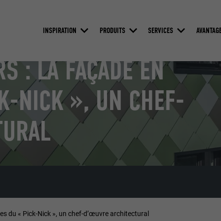
INSPIRATION
PRODUITS
SERVICES
AVANTAG
S : LA FAÇADE EN
K-NICK », UN CHEF-
TURAL
es du « Pick-Nick », un chef-d’œuvre architectural