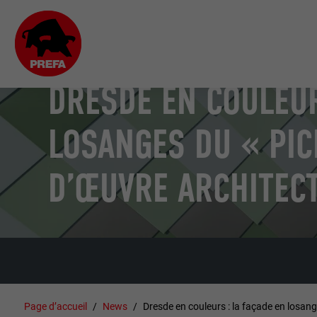
DRESDE EN COULEUR
LOSANGES DU « PIC
D’ŒUVRE ARCHITEC
Page d’accueil
News
Dresde en couleurs : la façade en losang