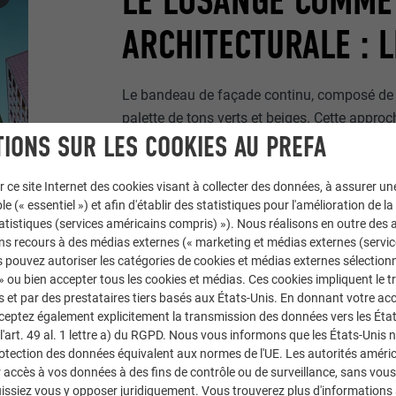
LE LOSANGE COMME
ARCHITECTURALE : 
Le bandeau de façade continu, composé de
palette de tons verts et beiges. Cette approc
IONS SUR LES COOKIES AU PREFA
volume massif du bâtiment en plusieurs sect
spécialement pour ce projet, les
teintes exc
clair, Blanc perle et Bronze lumineux, ont ét
r ce site Internet des cookies visant à collecter des données, à assurer u
le (« essentiel ») et afin d'établir des statistiques pour l'amélioration de la
générée par intelligence artificielle. « Ce de
statistiques (services américains compris) »). Nous réalisons en outre des a
à sa surface colorée, la façade reflète la lum
ns recours à des médias externes (« marketing et médias externes (servi
distinguant nettement des autres bâtiments
 pouvez autoriser les catégories de cookies et médias externes sélection
 » ou bien accepter tous les cookies et médias. Ces cookies impliquent le 
et par des prestataires tiers basés aux États-Unis. En donnant votre acc
cceptez également explicitement la transmission des données vers les Éta
art. 49 al. 1 lettre a) du RGPD. Nous vous informons que les États-Unis 
rotection des données équivalent aux normes de l'UE. Les autorités améri
accès à vos données à des fins de contrôle ou de surveillance, sans vous
issiez vous y opposer juridiquement. Vous trouverez plus d'informations 