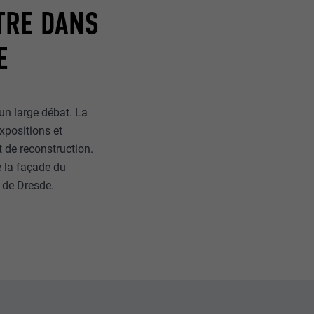
ITRE DANS
E
 un large débat. La
nées
xpositions et
rnet.
t de reconstruction.
net.
e la façade du
 de Dresde.
de cookies. Ne
re « Suivez-