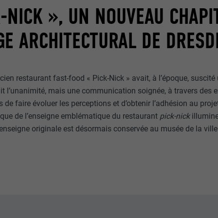
K-NICK », UN NOUVEAU CHAP
ou non.
_gid
GE ARCHITECTURAL DE DRESD
lang
UR
Google Universal Analytics
UR
ads.linkedin.com
1 jour
cien restaurant fast-food « Pick-Nick » avait, à l’époque, suscité
Session
Enregistre un identifiant unique utilisé pour générer des don
ait l’unanimité, mais une communication soignée, à travers des e
statistiques sur la manière dont l'utilisateur utilise le site Inte
de faire évoluer les perceptions et d’obtenir l’adhésion au proje
Enregistre la langue choisie par l'utilisateur pour un site Inter
lique de l’enseigne emblématique du restaurant
pick-nick
illumin
enseigne originale est désormais conservée au musée de la ville
_gaexp
lang
UR
Google Optimize
UR
LinkedIn
90 jours
Session
Est placé afin de tester si le navigateur autorise l'utilisation 
Utilisé par LinkedIn lorsqu'un site Internet contient une fenêt
contient aucun élément d'identification.
nous » intégrée.