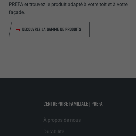
PREFA et trouvez le produit adapté à votre toit et à votre
NOM
façade.
FOURNISSE
FOURNISSE
EXPIRATION
DÉCOUVREZ LA GAMME DE PRODUITS
EXPIRATION
UTILITÉ
UTILITÉ
NOM
FOURNISSE
EXPIRATION
L’ENTREPRISE FAMILIALE | PREFA
UTILITÉ
À propos de nous
Durabilité