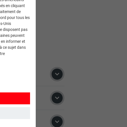
nés en cliquant
traitement de
ord pour tous les
ts-Unis
ne disposent pas
caines peuvent
 en informer et
à ce sujet dans
tre
 vous.
AFFICHER TOUS LES INTERLOCUTEURS