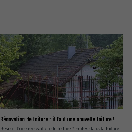
gère le
 l'outil
teur.
amètres
lier la langue
 être affichés
ation.
t être activé
nées
rnet.
net.
Rénovation de toiture : il faut une nouvelle toiture !
Besoin d’une rénovation de toiture ? Fuites dans la toiture