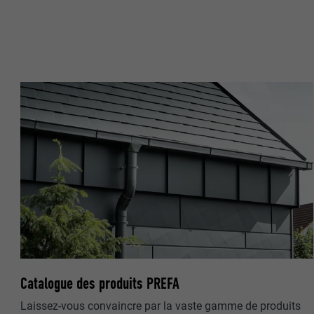
FOURNISSE
NOM
EXPIRATION
FOURNISSE
UTILITÉ
EXPIRATION
UTILITÉ
UTILITÉ
NOM
NOM
FOURNISSE
FOURNISSE
EXPIRATION
EXPIRATION
UTILITÉ
UTILITÉ
Catalogue des produits PREFA
Laissez-vous convaincre par la vaste gamme de produits
NOM