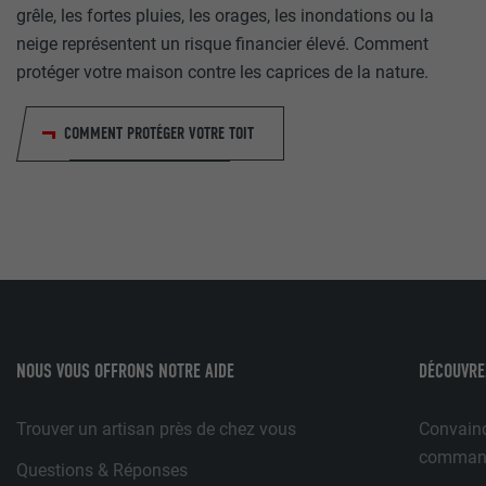
technique.fr@prefa.com
grêle, les fortes pluies, les orages, les inondations ou la
lang
neige représentent un risque financier élevé. Comment
UR
Google Optimize
UR
LinkedIn
protéger votre maison contre les caprices de la nature.
90 jours
Session
COMMENT PROTÉGER VOTRE TOIT
Est placé afin de tester si le navigateur autorise l'utilisation 
Utilisé par LinkedIn lorsqu'un site Internet contient une fenêt
contient aucun élément d'identification.
nous » intégrée.
bcookie
UR
LinkedIn
2 ans
NOUS VOUS OFFRONS NOTRE AIDE
DÉCOUVRE
Utilisé par le service de réseau social LinkedIn pour suivre l'ut
Trouver un artisan près de chez vous
Convainq
services intégrés.
commande
Questions & Réponses