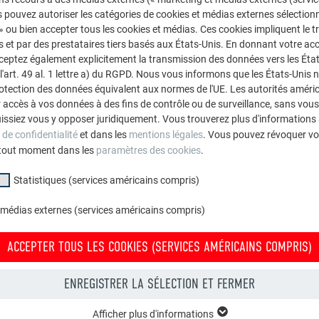
 pouvez autoriser les catégories de cookies et médias externes sélection
 » ou bien accepter tous les cookies et médias. Ces cookies impliquent le 
P.10
et par des prestataires tiers basés aux États-Unis. En donnant votre acc
e TOURNIER (01- SAINT MARTIN DU FRESNE)
cceptez également explicitement la transmission des données vers les Éta
art. 49 al. 1 lettre a) du RGPD. Nous vous informons que les États-Unis 
rotection des données équivalent aux normes de l'UE. Les autorités améri
accès à vos données à des fins de contrôle ou de surveillance, sans vous
issiez vous y opposer juridiquement. Vous trouverez plus d'informations 
 de confidentialité
et dans les
mentions légales
. Vous pouvez révoquer vo
tout moment dans les
paramètres des cookies
.
Statistiques (services américains compris)
 médias externes (services américains compris)
 pour trouver l’interlocutrice/interlocuteur le plus proche de chez
ACCEPTER TOUS LES COOKIES (SERVICES AMÉRICAINS COMPRIS)
RECHERCHE
ENREGISTRER LA SÉLECTION ET FERMER
ROMAIN BLAVET
Afficher plus d'informations