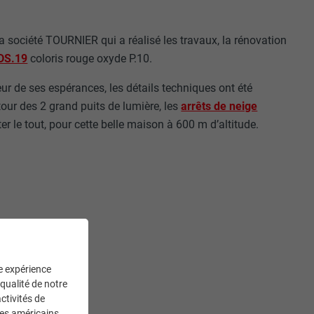
la société TOURNIER qui a réalisé les travaux, la rénovation
DS.19
coloris rouge oxyde P.10.
eur de ses espérances, les détails techniques ont été
our des 2 grand puits de lumière, les
arrêts de neige
r le tout, pour cette belle maison à 600 m d’altitude.
ne expérience
 qualité de notre
ctivités de
ces américains