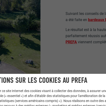
Suivant les conseils de 
a été faite en
bardeaux 
Le résultat est à la haut
parfaitement réussis aut
PREFA
viennent compléte
IONS SUR LES COOKIES AU PREFA
r ce site Internet des cookies visant à collecter des données, à assurer u
le (« essentiel ») et afin d'établir des statistiques pour l'amélioration de la
statistiques (services américains compris) »). Nous réalisons en outre des a
ns recours à des médias externes (« marketing et médias externes (servi