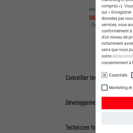
compris) »). Vous
Produit:
sur « Enregistrer
DS.19 Rouge oxyde 
données par nous 
- 140 m² Entrepris
services, vous a
conformément à l'
d'un niveau de p
notamment avoir 
sans que vous pu
notre
déclaration
consentement à 
Essentiels
Conseiller technique
Marketing et
Veuillez saisir votre code postal
Développement commercial
Technicien formateur