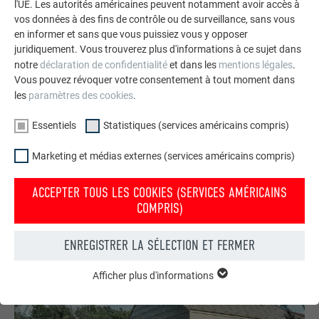
Assistante PREFA Academy
l'UE. Les autorités américaines peuvent notamment avoir accès à
RECHERCHE
romain.blavet@prefa.com
ERIC SCHACH
vos données à des fins de contrôle ou de surveillance, sans vous
en informer et sans que vous puissiez vous y opposer
AFFICHER TOUS LES INTERLOCUTEURS
juridiquement. Vous trouverez plus d'informations à ce sujet dans
Responsable du développement commercial
Assistante de direction
notre
déclaration de confidentialité
et dans les
mentions légales
.
CAROLE SUIRE
+33 6 33 75 92 87
Vous pouvez révoquer votre consentement à tout moment dans
les
paramètres des cookies
.
Demander à être rappelé
Marketing
Essentiels
Statistiques (services américains compris)
technique.fr@prefa.com
DELPHINE VOGEL
+33 6 31 58 47 87
Marketing et médias externes (services américains compris)
Demander à être rappelé
Responsable technique
Directeur PREFA France
ACCEPTER TOUS LES COOKIES (SERVICES AMÉRICAINS
carole.suire@prefa.com
JUSTINE BOYELLE
+33 4 79 44 84 58
COMPRIS)
Demander à être rappelé
ENREGISTRER LA SÉLECTION ET FERMER
LAURENT LOOS
delphine.vogel@prefa.com
PASCAL TRIPET
+33 7 85 32 34 30
Afficher plus d'informations
ESSENTIELS
Demander à être rappelé
Les cookies du groupe « Essentiels » sont nécessaires aux
+33 6 31 51 54 87
justine.boyelle@prefa.com
fonctions de base du site Internet. Ils garantissent que le site
+33 6 81 02 33 34