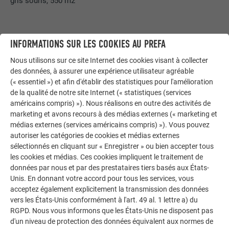
gris souris, 550 m2
INFORMATIONS SUR LES COOKIES AU PREFA
Conseiller technique
Nous utilisons sur ce site Internet des cookies visant à collecter
des données, à assurer une expérience utilisateur agréable
(« essentiel ») et afin d'établir des statistiques pour l'amélioration
Veuillez saisir votre code postal pour trouver
de la qualité de notre site Internet (« statistiques (services
l’interlocutrice/interlocuteur le plus proche de chez vous.
Développement commercial
américains compris) »). Nous réalisons en outre des activités de
marketing et avons recours à des médias externes (« marketing et
médias externes (services américains compris) »). Vous pouvez
autoriser les catégories de cookies et médias externes
Technicien formateur
sélectionnés en cliquant sur « Enregistrer » ou bien accepter tous
RECHERCHE
ROMAIN BLAVET
les cookies et médias. Ces cookies impliquent le traitement de
données par nous et par des prestataires tiers basés aux États-
Veuillez saisir votre code postal pour trouver
AFFICHER TOUS LES INTERLOCUTEURS
Unis. En donnant votre accord pour tous les services, vous
l’interlocutrice/interlocuteur le plus proche de chez vous.
Bureau d'étude
acceptez également explicitement la transmission des données
+33 6 38 79 41 28
vers les États-Unis conformément à l'art. 49 al. 1 lettre a) du
RGPD. Nous vous informons que les États-Unis ne disposent pas
Demander à être rappelé
d'un niveau de protection des données équivalent aux normes de