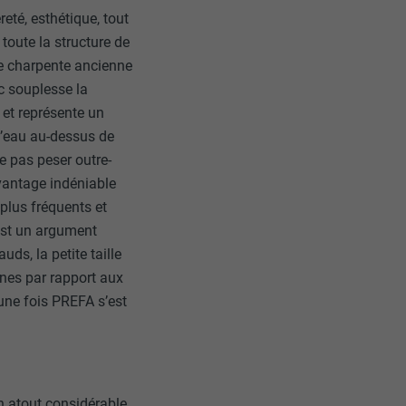
reté, esthétique, tout
 toute la structure de
e charpente ancienne
ec souplesse la
 et représente un
d’eau au-dessus de
ne pas peser outre-
vantage indéniable
 plus fréquents et
’est un argument
ds, la petite taille
unes par rapport aux
 une fois PREFA s’est
un atout considérable