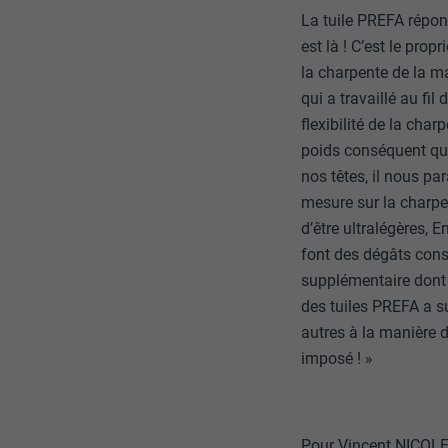
La tuile PREFA répond
est là ! C’est le prop
la charpente de la 
qui a travaillé au fil
flexibilité de la cha
poids conséquent que
nos têtes, il nous pa
mesure sur la charpe
d’être ultralégères, 
font des dégâts cons
supplémentaire dont n
des tuiles PREFA a su
autres à la manière d
imposé ! »
Pour Vincent NICOLET,