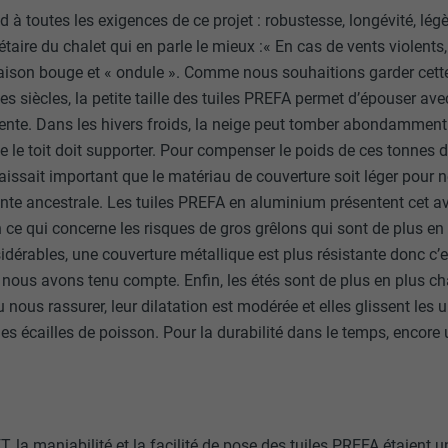
 à toutes les exigences de ce projet : robustesse, longévité, légè
riétaire du chalet qui en parle le mieux :« En cas de vents violents,
maison bouge et « ondule ». Comme nous souhaitions garder cett
 des siècles, la petite taille des tuiles PREFA permet d’épouser av
rpente. Dans les hivers froids, la neige peut tomber abondamment
 le toit doit supporter. Pour compenser le poids de ces tonnes 
raissait important que le matériau de couverture soit léger pour 
nte ancestrale. Les tuiles PREFA en aluminium présentent cet a
En ce qui concerne les risques de gros grêlons qui sont de plus en
idérables, une couverture métallique est plus résistante donc c
ous avons tenu compte. Enfin, les étés sont de plus en plus chau
 nous rassurer, leur dilatation est modérée et elles glissent les 
es écailles de poisson. Pour la durabilité dans le temps, encore
 la maniabilité et la facilité de pose des tuiles PREFA étaient 