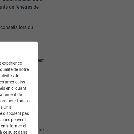
nts de fenêtres de
 conseils lors du
oloris gris pierre est
ne expérience
 qualité de notre
ctivités de
ces américains
nés en cliquant
traitement de
ord pour tous les
e premier été avec
ts-Unis
ne disposent pas
que je
caines peuvent
es deux oreilles).
 en informer et
te part du patrimoine
à ce sujet dans