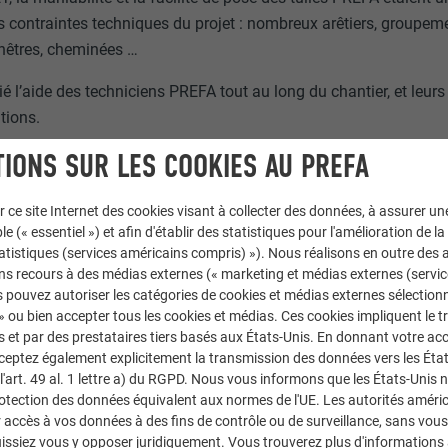
contraintes techniques du projet : nombreux arêtiers, groupeme
fenêtres, cheminées …
cié l’aide des techniciens PREFA tout au long du chantier, et leurs
tions.
IONS SUR LES COOKIES AU PREFA
éaliser un vrai travail d’orfèvre !
tait aussi important : l’allure harmonieuse des tuiles PREFA et le c
r ce site Internet des cookies visant à collecter des données, à assurer u
roche le plus de l’aspect traditionnel de l’ancienne toiture.
le (« essentiel ») et afin d'établir des statistiques pour l'amélioration de la
statistiques (services américains compris) »). Nous réalisons en outre des a
ns recours à des médias externes (« marketing et médias externes (servi
 pouvez autoriser les catégories de cookies et médias externes sélection
nt ravis du résultat et recommandent chaudement PREFA :
 » ou bien accepter tous les cookies et médias. Ces cookies impliquent le 
et par des prestataires tiers basés aux États-Unis. En donnant votre acc
e premier hiver avec des épaisseurs de neige conséquentes, et c
cceptez également explicitement la transmission des données vers les Éta
art. 49 al. 1 lettre a) du RGPD. Nous vous informons que les États-Unis 
 même en altitude. Le bilan est plus que positif, et c’est à 100% 
rotection des données équivalent aux normes de l'UE. Les autorités améri
Et dans le temps zéro-entretien et zéro-fuites (et je dors sur m
accès à vos données à des fins de contrôle ou de surveillance, sans vous
on est de contribuer modestement à rénover et entretenir ma peti
issiez vous y opposer juridiquement. Vous trouverez plus d'informations 