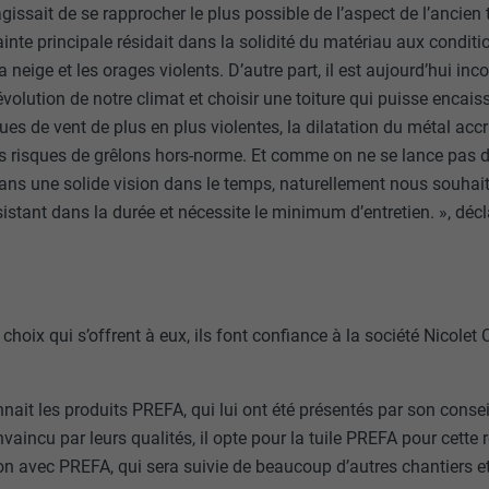
gissait de se rapprocher le plus possible de l’aspect de l’ancien t
rainte principale résidait dans la solidité du matériau aux condit
la neige et les orages violents. D’autre part, il est aujourd’hui in
volution de notre climat et choisir une toiture qui puisse encai
ues de vent de plus en plus violentes, la dilatation du métal acc
les risques de grêlons hors-norme. Et comme on ne se lance pas
sans une solide vision dans le temps, naturellement nous souhai
sistant dans la durée et nécessite le minimum d’entretien. », décl
 choix qui s’offrent à eux, ils font confiance à la société Nicolet
ait les produits PREFA, qui lui ont été présentés par son consei
incu par leurs qualités, il opte pour la tuile PREFA pour cette 
on avec PREFA, qui sera suivie de beaucoup d’autres chantiers et