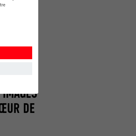
 ont donné
tre
vec les produits
D'IMAGES
et. Ils
CŒUR DE
mment le site