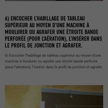
(prestataires tiers) pour afficher de la publicité personnalisée.
Enregistre un identifiant unique utilisé
NOM
cookie_optin
Ils observent pour cela les visiteurs à travers les sites Internet.
pour générer des données statistiques
UTILITÉ
Lorsque ces cookies sont acceptés, l'accès aux contenus des
sur la manière dont l'utilisateur utilise le
FOURNISSEUR
Sgalinski
6) ENCOCHER L’HABILLAGE DE TABLEAU
plateformes vidéo et de réseaux sociaux ne nécessite plus de
site Internet.
consentement manuel.
SUPÉRIEUR AU MOYEN D’UNE MACHINE À
EXPIRATION
12 mois
MOULURER OU AGRAFER UNE ÉTROITE BANDE
Afficher les informations relatives aux cookies
NOM
NID
NOM
_gat
Ce cookie est essentiel au
PERFORÉE (POUR L’AÉRATION), L’INSÉRER DANS
fonctionnement de l'extension qui gère
FOURNISSEUR
Google
LE PROFIL DE JONCTION ET AGRAFER.
FOURNISSEUR
Google Analytics
le consentement pour les cookies. Il doit
UTILITÉ
être enregistré pour que l'outil sache
EXPIRATION
6 mois
6) Encocher l’habillage de tableau supérieur au moyen d’une
EXPIRATION
1 jour
quels groupes de cookies ont été
machine à moulurer ou agrafer une étroite bande perforée
acceptés par l'utilisateur.
Ce cookie comprend un identifiant
(pour l’aération), l’insérer dans le profil de jonction et agrafer.
Est utilisé par Google Analytics pour
unique via lequel vos paramètres
UTILITÉ
limiter le taux de sollicitation.
préférés et d'autres informations sont
enregistrés, en particulier la langue que
UTILITÉ
vous préférez, combien de résultats de
NOM
_gid
recherche doivent être affichés par page
(p. ex. 10 ou 20) et si le filtre Google
FOURNISSEUR
Google Universal Analytics
SafeSearch doit être activé ou non.