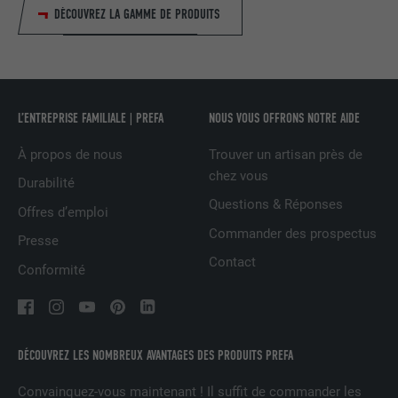
DÉCOUVREZ LA GAMME DE PRODUITS
EXPIRATION
1 jour
Utilisé par le service de réseau social
UTILITÉ
LinkedIn pour suivre l'utilisation de
services intégrés
L’ENTREPRISE FAMILIALE | PREFA
NOUS VOUS OFFRONS NOTRE AIDE
À propos de nous
Trouver un artisan près de
NOM
lissc
chez vous
Durabilité
FOURNISSEUR
LinkedIn
Questions & Réponses
Offres d’emploi
Commander des prospectus
Presse
EXPIRATION
1 an
Contact
Conformité
Est utilisé pour garantir que le même
UTILITÉ
attribut SameSite est disponible pour
tous les cookies dans ce navigateur
DÉCOUVREZ LES NOMBREUX AVANTAGES DES PRODUITS PREFA
NOM
_fbp
Convainquez-vous maintenant ! Il suffit de commander les