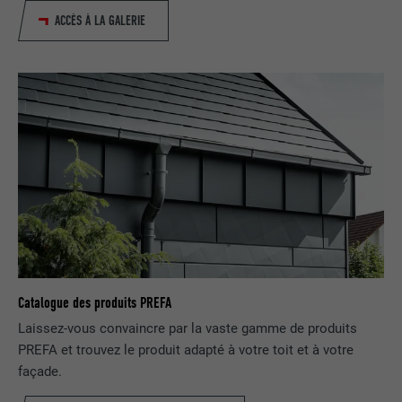
Utilisé par le service de réseau social
ACCÈS À LA GALERIE
UTILITÉ
LinkedIn pour suivre l'utilisation de
services intégrés
NOM
UserMatchHistory
FOURNISSEUR
LinkedIn
EXPIRATION
29 jours
Est utilisé pour suivre l'utilisateur sur
plusieurs sites Internet afin d'afficher de
UTILITÉ
la publicité adaptée aux préférences de
l'utilisateur.
Catalogue des produits PREFA
Laissez-vous convaincre par la vaste gamme de produits
NOM
lidc
PREFA et trouvez le produit adapté à votre toit et à votre
façade.
FOURNISSEUR
LinkedIn