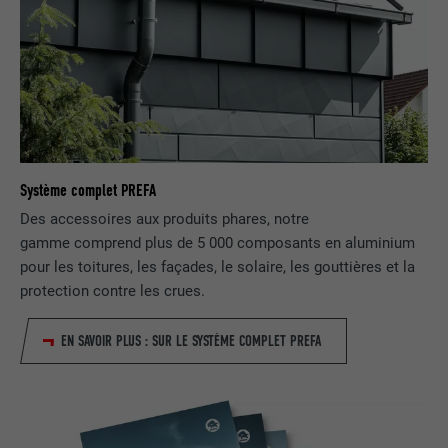
UTILITÉ
LinkedIn pour suivre l'utilisation de
services intégrés
NOM
lissc
FOURNISSEUR
LinkedIn
Système complet PREFA
EXPIRATION
1 an
Des accessoires aux produits phares, notre
Est utilisé pour garantir que le même
gamme comprend plus de 5 000 composants en aluminium
UTILITÉ
attribut SameSite est disponible pour
pour les toitures, les façades, le solaire, les gouttières et la
tous les cookies dans ce navigateur
protection contre les crues.
EN SAVOIR PLUS : SUR LE SYSTÈME COMPLET PREFA
NOM
_fbp
FOURNISSEUR
Facebook
EXPIRATION
3 mois