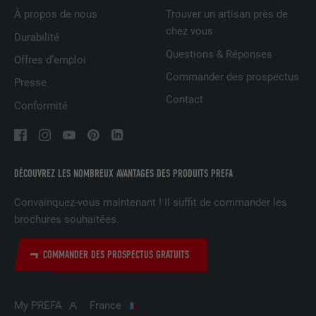
À propos de nous
Trouver un artisan près de
FOURNISSEUR
doubleclick.net
chez vous
Durabilité
Questions & Réponses
Offres d’emploi
EXPIRATION
1 an
Commander des prospectus
Presse
Utilisé par Google DoubleClick pour
Contact
Conformité
enregistrer et signaler les actions d'un
utilisateur sur le site Internet après
l'affichage d'une annonce du
UTILITÉ
fournisseur ou après que l'utilisateur a
cliqué sur une annonce du fournisseur,
DÉCOUVREZ LES NOMBREUX AVANTAGES DES PRODUITS PREFA
avec pour objectif de mesurer l'efficacité
d'une publicité et d'afficher des
Convainquez-vous maintenant ! Il suffit de commander les
publicités plus ciblées pour l'utilisateur.
brochures souhaitées.
COMMANDER DES PROSPECTUS GRATUITS
NOM
_pin_unauth
FOURNISSEUR
Pinterest
My PREFA
France