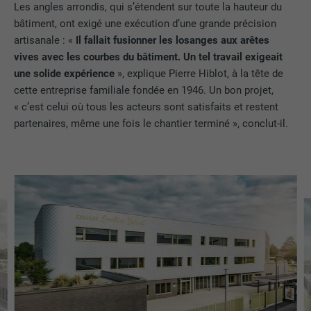
site Internet.
Les angles arrondis, qui s’étendent sur toute la hauteur du
consentement manuel.
EXPIRATION
12 mois
bâtiment, ont exigé une exécution d’une grande précision
artisanale : «
Il fallait fusionner les losanges aux arêtes
Afficher les informations relatives aux cookies
NOM
NID
NOM
_gat
Ce cookie est essentiel au
vives avec les courbes du bâtiment. Un tel travail exigeait
fonctionnement de l'extension qui gère
FOURNISSEUR
Google
une solide expérience
», explique Pierre Hiblot, à la tête de
FOURNISSEUR
Google Analytics
le consentement pour les cookies. Il doit
cette entreprise familiale fondée en 1946. Un bon projet,
UTILITÉ
être enregistré pour que l'outil sache
EXPIRATION
6 mois
« c’est celui où tous les acteurs sont satisfaits et restent
EXPIRATION
1 jour
quels groupes de cookies ont été
partenaires, même une fois le chantier terminé », conclut-il.
acceptés par l'utilisateur.
Ce cookie comprend un identifiant
Est utilisé par Google Analytics pour
unique via lequel vos paramètres
UTILITÉ
limiter le taux de sollicitation.
préférés et d'autres informations sont
enregistrés, en particulier la langue que
UTILITÉ
vous préférez, combien de résultats de
NOM
_gid
recherche doivent être affichés par page
(p. ex. 10 ou 20) et si le filtre Google
FOURNISSEUR
Google Universal Analytics
SafeSearch doit être activé ou non.
EXPIRATION
1 jour
NOM
lang
Enregistre un identifiant unique utilisé