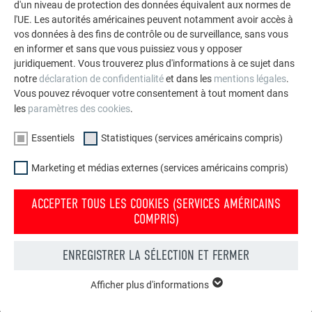
UNE ARCHITECTURE TOUT EN FINESSE
d'un niveau de protection des données équivalent aux normes de
l'UE. Les autorités américaines peuvent notamment avoir accès à
Les fenêtres soulignent la composition du bâtiment
: de
vos données à des fins de contrôle ou de surveillance, sans vous
hautes baies verticales animent le rez-de-chaussée, tandis
en informer et sans que vous puissiez vous y opposer
juridiquement. Vous trouverez plus d'informations à ce sujet dans
que les salles de classe sont éclairées par de fines fenêtres
notre
déclaration de confidentialité
et dans les
mentions légales
.
horizontales. « Ces ouvertures panoramiques, plus discrètes,
Vous pouvez révoquer votre consentement à tout moment dans
favorisent la concentration et instaurent une atmosphère
les
paramètres des cookies
.
calme », souligne Hugues Launay. Certaines parties de la
façade s’ouvrent sur l’extérieur grâce à une large paroi vitrée,
Essentiels
Statistiques (services américains compris)
véritable symbole d’ouverture et de transmission du savoir.
Le bâtiment a été rapidement adopté par les élèves, les
Marketing et médias externes (services américains compris)
enseignants et les parents, dont les retours sont
unanimement positifs.
ACCEPTER TOUS LES COOKIES (SERVICES AMÉRICAINS
COMPRIS)
ENREGISTRER LA SÉLECTION ET FERMER
Afficher plus d'informations
ESSENTIELS
Les cookies du groupe « Essentiels » sont nécessaires aux