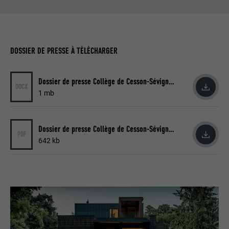
FOURNISSEUR
LinkedIn
EXPIRATION
2 ans
DOSSIER DE PRESSE À TÉLÉCHARGER
Utilisé par le service de réseau social
UTILITÉ
LinkedIn pour suivre l'utilisation de
Dossier de presse Collège de Cesson-Sévigné (DOCX)
DOCX
services intégrés.
1 mb
NOM
bscookie
Dossier de presse Collège de Cesson-Sévigné (PDF)
PDF
642 kb
FOURNISSEUR
LinkedIn
EXPIRATION
2 ans
Utilisé par le service de réseau social
UTILITÉ
LinkedIn pour suivre l'utilisation de
services intégrés