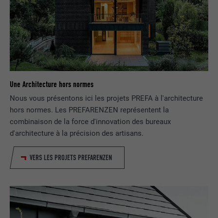
NOM
UserMatchHistory
FOURNISSEUR
LinkedIn
EXPIRATION
29 jours
Une Architecture hors normes
Est utilisé pour suivre l'utilisateur sur
plusieurs sites Internet afin d'afficher de
Nous vous présentons ici les projets PREFA à l'architecture
UTILITÉ
la publicité adaptée aux préférences de
hors normes. Les PREFARENZEN représentent la
l'utilisateur.
combinaison de la force d'innovation des bureaux
d'architecture à la précision des artisans.
NOM
lidc
VERS LES PROJETS PREFARENZEN
FOURNISSEUR
LinkedIn
EXPIRATION
1 jour
Utilisé par le service de réseau social