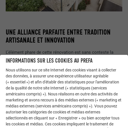
UNE ALLIANCE PARFAITE ENTRE TRADITION
ARTISANALE ET INNOVATION
L’élément phare de cette rénovation est sans conteste la
toiture en aluminium, habillée de
grands losanges de
INFORMATIONS SUR LES COOKIES AU PREFA
29 × 29 cm
. Les architectes ont choisi ce matériau pour
Nous utilisons sur ce site Internet des cookies visant à collecter
préserver la tradition régionale des toitures métalliques tout
des données, à assurer une expérience utilisateur agréable
en offrant une solution moderne et durable. « Les matériaux
(« essentiel ») et afin d'établir des statistiques pour l'amélioration
se marient si bien qu’ils confèrent au bâtiment une harmonie
de la qualité de notre site Internet (« statistiques (services
parfaite », souligne Stéphane Clet, responsable des travaux
américains compris) »). Nous réalisons en outre des activités de
de toiture.
Les losanges s’intègrent parfaitement au mur
marketing et avons recours à des médias externes (« marketing et
médias externes (services américains compris) »). Vous pouvez
historique et résistent aux conditions climatiques
autoriser les catégories de cookies et médias externes
changeantes de la région
.
sélectionnés en cliquant sur « Enregistrer » ou bien accepter tous
les cookies et médias. Ces cookies impliquent le traitement de
La réalisation de la toiture a représenté
un défi particulier en