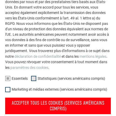
données par nous et par des prestataires tiers basés aux États-
raison de l’irrégularité du bâti ancien de la grange
. Clet
Unis. En donnant votre accord pour tous les services, vous
explique comment l’équipe a tracé le motif de la gouttière à
acceptez également explicitement la transmission des données
la faîtière, ajustant les losanges en fonction : « Nous avons
vers les États-Unis conformément à l'art. 49 al. 1 lettre a) du
dû combler les écarts entre les murs et la nouvelle toiture,
RGPD. Nous vous informons que les États-Unis ne disposent pas
mais nous y sommes parvenus avec succès. »
Un soin
d'un niveau de protection des données équivalent aux normes de
particulier a été apporté aux lucarnes
, dont les abergements
l'UE. Les autorités américaines peuvent notamment avoir accès à
vos données à des fins de contrôle ou de surveillance, sans vous
prolongent le motif du toit à la verticale et complètent ainsi
en informer et sans que vous puissiez vous y opposer
parfaitement l’ensemble.
juridiquement. Vous trouverez plus d'informations à ce sujet dans
notre
déclaration de confidentialité
et dans les
mentions légales
.
Vous pouvez révoquer votre consentement à tout moment dans
les
paramètres des cookies
.
Essentiels
Statistiques (services américains compris)
Marketing et médias externes (services américains compris)
ACCEPTER TOUS LES COOKIES (SERVICES AMÉRICAINS
COMPRIS)