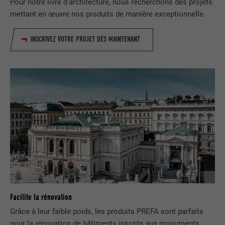
Pour notre livre d’architecture, nous recherchons des projets
mettant en œuvre nos produits de manière exceptionnelle.
Utilisé par le service de réseau social
UTILITÉ
LinkedIn pour suivre l'utilisation de
services intégrés
INSCRIVEZ VOTRE PROJET DÈS MAINTENANT
NOM
UserMatchHistory
FOURNISSEUR
LinkedIn
EXPIRATION
29 jours
Est utilisé pour suivre l'utilisateur sur
plusieurs sites Internet afin d'afficher de
UTILITÉ
la publicité adaptée aux préférences de
l'utilisateur.
Facilite la rénovation
NOM
lidc
Grâce à leur faible poids, les produits PREFA sont parfaits
pour la rénovation de bâtiments inscrits aux monuments