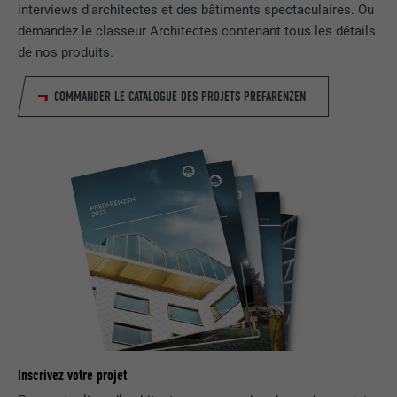
UTILITÉ
Internet contient une fenêtre « Suivez-
interviews d’architectes et des bâtiments spectaculaires. Ou
nous » intégrée.
demandez le classeur Architectes contenant tous les détails
de nos produits.
NOM
bcookie
COMMANDER LE CATALOGUE DES PROJETS PREFARENZEN
FOURNISSEUR
LinkedIn
EXPIRATION
2 ans
Utilisé par le service de réseau social
UTILITÉ
LinkedIn pour suivre l'utilisation de
services intégrés.
NOM
bscookie
FOURNISSEUR
LinkedIn
Inscrivez votre projet
EXPIRATION
2 ans