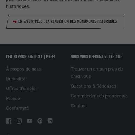
FOURNISSEUR
LinkedIn
historiques.
EXPIRATION
1 jour
EN SAVOIR PLUS : LA RÉNOVATION DES MONUMENTS HISTORIQUES
Utilisé par le service de réseau social
UTILITÉ
LinkedIn pour suivre l'utilisation de
services intégrés
L’ENTREPRISE FAMILIALE | PREFA
NOUS VOUS OFFRONS NOTRE AIDE
NOM
lissc
À propos de nous
Trouver un artisan près de
chez vous
FOURNISSEUR
LinkedIn
Durabilité
Questions & Réponses
Offres d’emploi
EXPIRATION
1 an
Commander des prospectus
Presse
Est utilisé pour garantir que le même
Contact
Conformité
UTILITÉ
attribut SameSite est disponible pour
tous les cookies dans ce navigateur