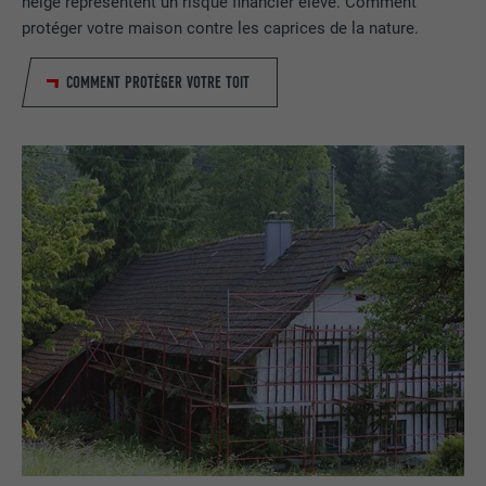
neige représentent un risque financier élevé. Comment
EXPIRATION
2 ans
protéger votre maison contre les caprices de la nature.
Utilisé par le service de réseau social
COMMENT PROTÉGER VOTRE TOIT
UTILITÉ
LinkedIn pour suivre l'utilisation de
services intégrés.
NOM
bscookie
FOURNISSEUR
LinkedIn
EXPIRATION
2 ans
Utilisé par le service de réseau social
UTILITÉ
LinkedIn pour suivre l'utilisation de
services intégrés
NOM
UserMatchHistory