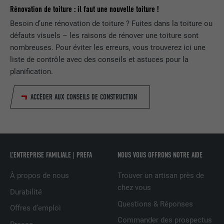
Rénovation de toiture : il faut une nouvelle toiture !
FOURNISSEUR
LinkedIn
Besoin d’une rénovation de toiture ? Fuites dans la toiture ou
EXPIRATION
29 jours
défauts visuels – les raisons de rénover une toiture sont
nombreuses. Pour éviter les erreurs, vous trouverez ici une
Est utilisé pour suivre l'utilisateur sur
liste de contrôle avec des conseils et astuces pour la
plusieurs sites Internet afin d'afficher de
planification.
UTILITÉ
la publicité adaptée aux préférences de
l'utilisateur.
ACCÉDER AUX CONSEILS DE CONSTRUCTION
NOM
lidc
FOURNISSEUR
LinkedIn
L’ENTREPRISE FAMILIALE | PREFA
NOUS VOUS OFFRONS NOTRE AIDE
EXPIRATION
1 jour
À propos de nous
Trouver un artisan près de
chez vous
Durabilité
Utilisé par le service de réseau social
UTILITÉ
LinkedIn pour suivre l'utilisation de
Questions & Réponses
Offres d’emploi
services intégrés
Commander des prospectus