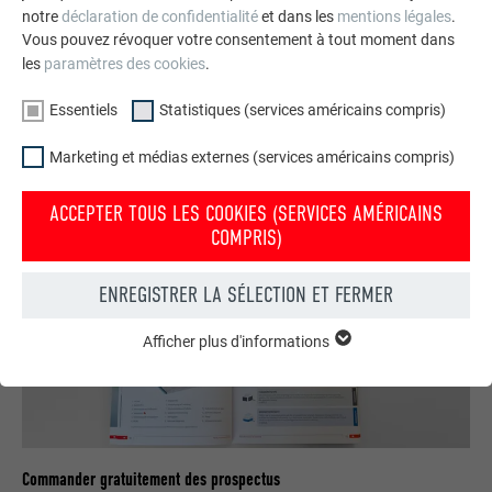
notre
déclaration de confidentialité
et dans les
mentions légales
.
Nous vous présentons un montage photo de l’aspect
Vous pouvez révoquer votre consentement à tout moment dans
qu’aurait votre maison avec une toiture ou une façade
les
paramètres des cookies
.
PREFA.
Essentiels
Statistiques (services américains compris)
DEMANDER UN MONTAGE PHOTO MAINTENANT
Marketing et médias externes (services américains compris)
ACCEPTER TOUS LES COOKIES (SERVICES AMÉRICAINS
COMPRIS)
ENREGISTRER LA SÉLECTION ET FERMER
Afficher plus d'informations
ESSENTIELS
Les cookies du groupe « Essentiels » sont nécessaires aux
fonctions de base du site Internet. Ils garantissent que le site
Internet fonctionne correctement.
Afficher les informations relatives aux cookies
NOM
PHPSESSID
Commander gratuitement des prospectus