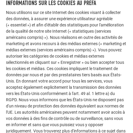
Adressez-vous à nos experts
INFORMATIONS SUR LES COOKIES AU PREFA
Vous avez des questions ? Contactez-nous. Les experts
Nous utilisons sur ce site Internet des cookies visant à collecter
PREFA sont à vos côtés pour vous conseiller. C’est tout
des données, à assurer une expérience utilisateur agréable
simple : appelez-nous ou envoyez-nous un e-mail.
(« essentiel ») et afin d'établir des statistiques pour l'amélioration
de la qualité de notre site Internet (« statistiques (services
américains compris) »). Nous réalisons en outre des activités de
TROUVER VOTRE INTERLOCUTEUR PREFA
marketing et avons recours à des médias externes (« marketing et
médias externes (services américains compris) »). Vous pouvez
autoriser les catégories de cookies et médias externes
sélectionnés en cliquant sur « Enregistrer » ou bien accepter tous
les cookies et médias. Ces cookies impliquent le traitement de
données par nous et par des prestataires tiers basés aux États-
Unis. En donnant votre accord pour tous les services, vous
acceptez également explicitement la transmission des données
vers les États-Unis conformément à l'art. 49 al. 1 lettre a) du
RGPD. Nous vous informons que les États-Unis ne disposent pas
d'un niveau de protection des données équivalent aux normes de
l'UE. Les autorités américaines peuvent notamment avoir accès à
vos données à des fins de contrôle ou de surveillance, sans vous
en informer et sans que vous puissiez vous y opposer
Votre maison au look PREFA
juridiquement. Vous trouverez plus d'informations à ce sujet dans