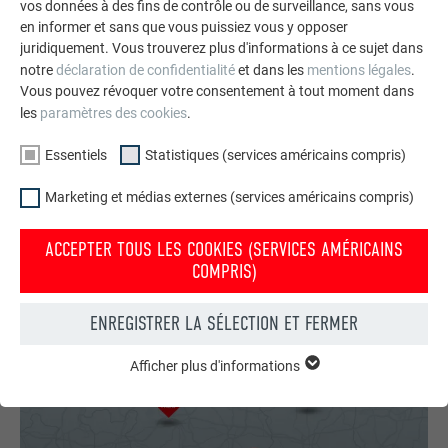
vos données à des fins de contrôle ou de surveillance, sans vous
en informer et sans que vous puissiez vous y opposer
juridiquement. Vous trouverez plus d'informations à ce sujet dans
notre
déclaration de confidentialité
et dans les
mentions légales
.
Vous pouvez révoquer votre consentement à tout moment dans
Bâtiments avant et après la rénovation
les
paramètres des cookies
.
Grâce au faible poids des produits PREFA, la rénovation des
Essentiels
Statistiques (services américains compris)
toitures et façades est un véritable jeu d’enfant.
L’intervention esthétique en met aussi plein la vue.
Marketing et médias externes (services américains compris)
ACCÈS À LA GALERIE DE RÉNOVATION
ACCEPTER TOUS LES COOKIES (SERVICES AMÉRICAINS
COMPRIS)
ENREGISTRER LA SÉLECTION ET FERMER
Afficher plus d'informations
ESSENTIELS
Les cookies du groupe « Essentiels » sont nécessaires aux
fonctions de base du site Internet. Ils garantissent que le site
Internet fonctionne correctement.