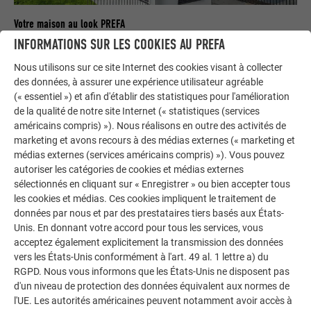
Votre maison au look PREFA
INFORMATIONS SUR LES COOKIES AU PREFA
Nous vous présentons un montage photo de l’aspect
qu’aurait votre maison avec une toiture ou une façade
Nous utilisons sur ce site Internet des cookies visant à collecter
PREFA.
des données, à assurer une expérience utilisateur agréable
(« essentiel ») et afin d'établir des statistiques pour l'amélioration
de la qualité de notre site Internet (« statistiques (services
DEMANDER UN MONTAGE PHOTO MAINTENANT
américains compris) »). Nous réalisons en outre des activités de
marketing et avons recours à des médias externes (« marketing et
médias externes (services américains compris) »). Vous pouvez
autoriser les catégories de cookies et médias externes
sélectionnés en cliquant sur « Enregistrer » ou bien accepter tous
les cookies et médias. Ces cookies impliquent le traitement de
données par nous et par des prestataires tiers basés aux États-
Unis. En donnant votre accord pour tous les services, vous
acceptez également explicitement la transmission des données
vers les États-Unis conformément à l'art. 49 al. 1 lettre a) du
RGPD. Nous vous informons que les États-Unis ne disposent pas
d'un niveau de protection des données équivalent aux normes de
l'UE. Les autorités américaines peuvent notamment avoir accès à