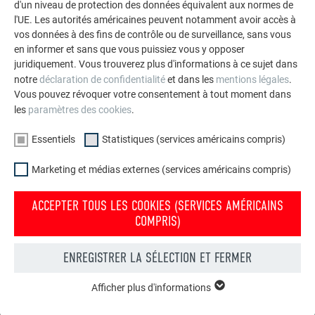
d'un niveau de protection des données équivalent aux normes de
l'UE. Les autorités américaines peuvent notamment avoir accès à
vos données à des fins de contrôle ou de surveillance, sans vous
en informer et sans que vous puissiez vous y opposer
juridiquement. Vous trouverez plus d'informations à ce sujet dans
notre
déclaration de confidentialité
et dans les
mentions légales
.
Vous pouvez révoquer votre consentement à tout moment dans
les
paramètres des cookies
.
Protégez votre maison des intempéries
Les dommages causés par les intempéries, les tempêtes, la
Essentiels
Statistiques (services américains compris)
grêle, les fortes pluies, les orages, les inondations ou la
Marketing et médias externes (services américains compris)
neige représentent un risque financier élevé. Comment
protéger votre maison contre les caprices de la nature.
ACCEPTER TOUS LES COOKIES (SERVICES AMÉRICAINS
COMPRIS)
COMMENT PROTÉGER VOTRE TOIT
ENREGISTRER LA SÉLECTION ET FERMER
Afficher plus d'informations
ESSENTIELS
Les cookies du groupe « Essentiels » sont nécessaires aux