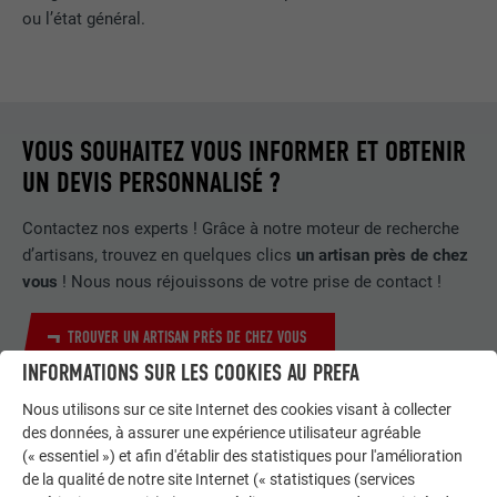
ou l’état général.
VOUS SOUHAITEZ VOUS INFORMER ET OBTENIR
UN DEVIS PERSONNALISÉ ?
Contactez nos experts ! Grâce à notre moteur de recherche
d’artisans, trouvez en quelques clics
un artisan près de chez
vous
! Nous nous réjouissons de votre prise de contact !
TROUVER UN ARTISAN PRÈS DE CHEZ VOUS
INFORMATIONS SUR LES COOKIES AU PREFA
Nous utilisons sur ce site Internet des cookies visant à collecter
des données, à assurer une expérience utilisateur agréable
(« essentiel ») et afin d'établir des statistiques pour l'amélioration
de la qualité de notre site Internet (« statistiques (services