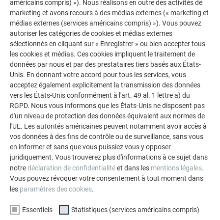
américains compris) »). Nous réalisons en outre des activités de
marketing et avons recours à des médias externes (« marketing et
médias externes (services américains compris) »). Vous pouvez
autoriser les catégories de cookies et médias externes
sélectionnés en cliquant sur « Enregistrer » ou bien accepter tous
les cookies et médias. Ces cookies impliquent le traitement de
données par nous et par des prestataires tiers basés aux États-
Unis. En donnant votre accord pour tous les services, vous
acceptez également explicitement la transmission des données
vers les États-Unis conformément à l'art. 49 al. 1 lettre a) du
RGPD. Nous vous informons que les États-Unis ne disposent pas
Votre maison au look PREFA
d'un niveau de protection des données équivalent aux normes de
l'UE. Les autorités américaines peuvent notamment avoir accès à
Nous vous présentons un montage photo de l’aspect
vos données à des fins de contrôle ou de surveillance, sans vous
qu’aurait votre maison avec une toiture ou une façade
en informer et sans que vous puissiez vous y opposer
PREFA.
juridiquement. Vous trouverez plus d'informations à ce sujet dans
notre
déclaration de confidentialité
et dans les
mentions légales
.
DEMANDER UN MONTAGE PHOTO MAINTENANT
Vous pouvez révoquer votre consentement à tout moment dans
les
paramètres des cookies
.
Essentiels
Statistiques (services américains compris)