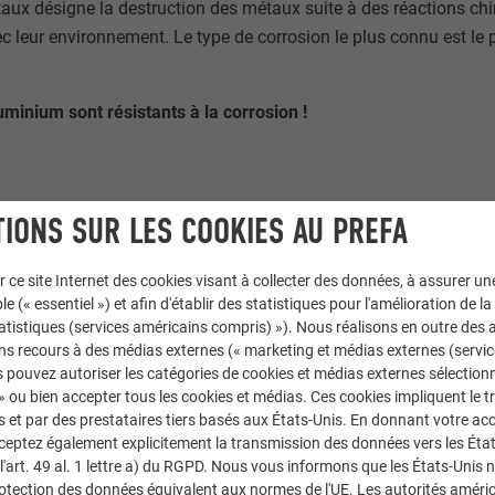
aux désigne la destruction des métaux suite à des réactions ch
c leur environnement. Le type de corrosion le plus connu est le
minium sont résistants à la corrosion !
IONS SUR LES COOKIES AU PREFA
r ce site Internet des cookies visant à collecter des données, à assurer u
le (« essentiel ») et afin d'établir des statistiques pour l'amélioration de la
statistiques (services américains compris) »). Nous réalisons en outre des a
ns recours à des médias externes (« marketing et médias externes (servi
 pouvez autoriser les catégories de cookies et médias externes sélection
 » ou bien accepter tous les cookies et médias. Ces cookies impliquent le 
et par des prestataires tiers basés aux États-Unis. En donnant votre acc
cceptez également explicitement la transmission des données vers les Éta
art. 49 al. 1 lettre a) du RGPD. Nous vous informons que les États-Unis 
rotection des données équivalent aux normes de l'UE. Les autorités améri