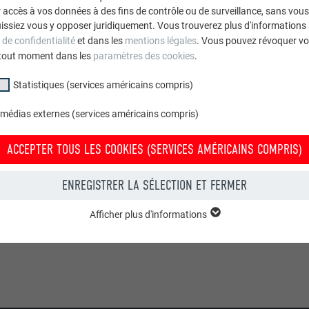
accès à vos données à des fins de contrôle ou de surveillance, sans vous
issiez vous y opposer juridiquement. Vous trouverez plus d'informations 
 de confidentialité
et dans les
mentions légales
. Vous pouvez révoquer vo
tout moment dans les
paramètres des cookies
.
Statistiques (services américains compris)
Commander gratuitement des prospectus
 médias externes (services américains compris)
Toiture, façade, solaire, gouttières et protection contre les
crues – avec les produits PREFA en aluminium, votre
ACCEPTER TOUS LES COOKIES (SERVICES AMÉRICAINS COMPRIS)
maison est non seulement jolie, mais aussi bien protégée !
ENREGISTRER LA SÉLECTION ET FERMER
COMMANDER GRATUITEMENT NOS BROCHURES
Afficher plus d'informations
groupe « Essentiels » sont nécessaires aux fonctions de base du site Intern
e le site Internet fonctionne correctement.
Afficher les informations relatives aux cookies
PHPSESSID