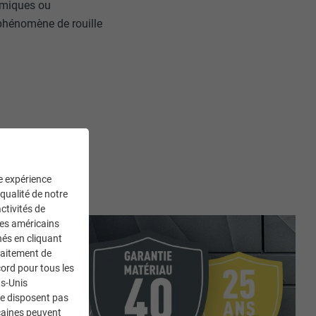
imiques ou
 phénomène de rouille
ne expérience
 qualité de notre
ctivités de
ces américains
nés en cliquant
traitement de
ord pour tous les
ts-Unis
ne disposent pas
caines peuvent