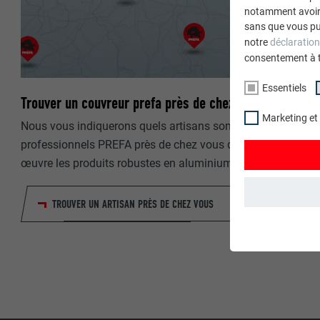
notamment avoir 
sans que vous pu
notre
déclaration
consentement à 
Essentiels
Trouver un couvreur prefa près de chez vous
Marketing et
Nous vous indiquerons quels artisans sont de véritables
professionnels PREFA près de chez vous qui mettent en
œuvre les produits robustes en aluminium.
TROUVER UN ARTISAN PRÈS DE CHEZ VOUS
ESSENTIELS
Les cookies du 
garantissent qu
NOM