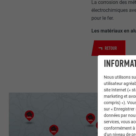
La corrosion des mét
électrochimiques ave
pour le fer.
Les matériaux en alu
RETOUR
INFORMAT
Nous utilisons su
utilisateur agréab
site Internet (« 
marketing et avo
compris) »). Vous
sur « Enregistrer
données par nous 
services, vous a
conformément à l'
d'un niveau de p