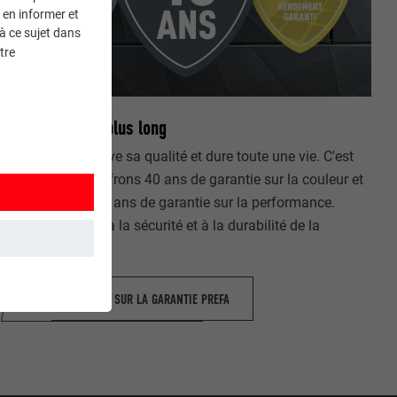
 en informer et
à ce sujet dans
tre
L'éternel est le plus long
L'aluminium prouve sa qualité et dure toute une vie. C'est
pourquoi nous offrons 40 ans de garantie sur la couleur et
le matériau ou 25 ans de garantie sur la performance.
Faites confiance à la sécurité et à la durabilité de la
gamme PREFA!
INFORMATIONS SUR LA GARANTIE PREFA
et. Ils